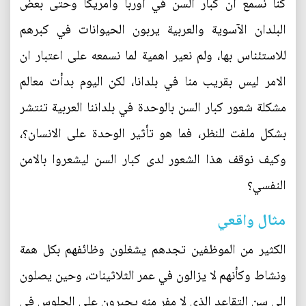
كنا نسمع ان كبار السن في اوربا وامريكا وحتى بعض
البلدان الآسوية والعربية يربون الحيوانات في كبرهم
للاستئناس بها، ولم نعير اهمية لما نسمعه على اعتبار ان
الامر ليس بقريب منا في بلدانا، لكن اليوم بدأت معالم
مشكلة شعور كبار السن بالوحدة في بلداننا العربية تنتشر
بشكل ملفت للنظر، فما هو تأثير الوحدة على الانسان؟،
وكيف نوقف هذا الشعور لدى كبار السن ليشعروا بالامن
النفسي؟
مثال واقعي
الكثير من الموظفين تجدهم يشغلون وظائفهم بكل همة
ونشاط وكأنهم لا يزالون في عمر الثلاثينات، وحين يصلون
الى سن التقاعد الذي لا مفر منه يجبرون على الجلوس في