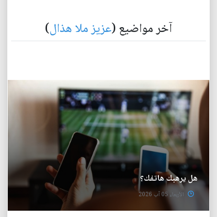
آخر مواضيع (
عزيز ملا هذال
)
هل يرهبك هاتفك؟
الأربعاء 05 آب 2026