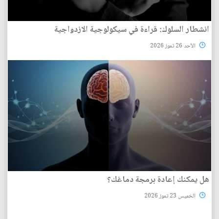
انشطار السلوك: قراءة في سيكولوجية الازدواجية
الأحد 26 تموز 2026
هل يمكنك إعادة برمجة دماغك؟
الخميس 23 تموز 2026