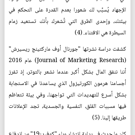
الإجهاد يُسبِّب لك شعورا بعدم القدرة على التحكم في
بيئتك، وإحدى الطرق التي تُشعرك بأنك تستعيد زمام
السيطرة هي الاقتناء. (4)
كشفت دراسة نشرتها "جورنال أوف ماركتينج ريسيرش"
(Journal of Marketing Research) عام 2016
أننا ننفق المال بشكل أكبر عندما نشعر بالتوتر، إذ تفرز
أجسامنا هرمون الكورتيزول الذي يساعدنا في الاستجابة
بشكل أسرع للتهديدات التي تواجهنا، وفي بيئة تتعاظم
فيها مسببات القلق، النفسية والجسدية، تجد الإعلانات
طريقها إلينا. (5)
كان ما حدث في بداية انتشار وباء "كوفيد-19" من اندفاع