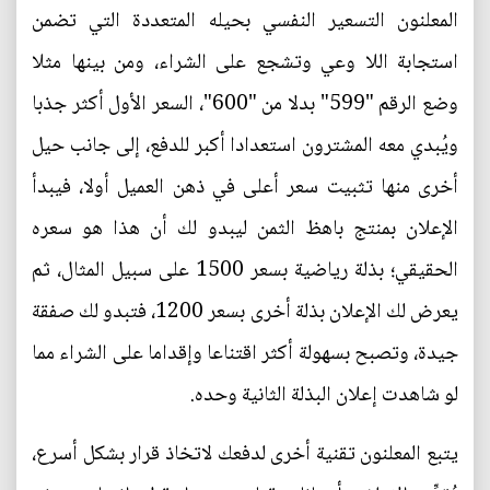
المعلنون التسعير النفسي بحيله المتعددة التي تضمن
استجابة اللا وعي وتشجع على الشراء، ومن بينها مثلا
وضع الرقم "599" بدلا من "600"، السعر الأول أكثر جذبا
ويُبدي معه المشترون استعدادا أكبر للدفع، إلى جانب حيل
أخرى منها تثبيت سعر أعلى في ذهن العميل أولا، فيبدأ
الإعلان بمنتج باهظ الثمن ليبدو لك أن هذا هو سعره
الحقيقي؛ بذلة رياضية بسعر 1500 على سبيل المثال، ثم
يعرض لك الإعلان بذلة أخرى بسعر 1200، فتبدو لك صفقة
جيدة، وتصبح بسهولة أكثر اقتناعا وإقداما على الشراء مما
لو شاهدت إعلان البذلة الثانية وحده.
يتبع المعلنون تقنية أخرى لدفعك لاتخاذ قرار بشكل أسرع،