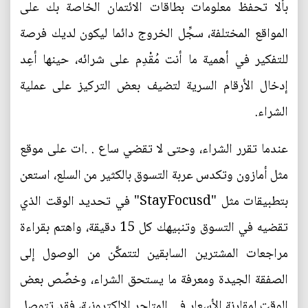
بألا تحفظ معلومات بطاقات الائتمان الخاصة بك على
المواقع المختلفة، سجِّل الخروج دائما ليكون لديك فرصة
للتفكير في أهمية ما أنت مُقْدِم على شرائه، حينها أعِد
إدخال الأرقام السرية لتضيف بعض التركيز على عملية
الشراء.
عندما تقرر الشراء، وحتى لا تقضي ساع . .ات على موقع
مثل أمازون وتكدس عربة التسوق بالكثير من السلع، استعن
بتطبيقات مثل "StayFocusd" في تحديد الوقت الذي
تقضيه في التسوق وتنبيهك كل 15 دقيقة، واهتم بقراءة
مراجعات المشترين السابقين لتتمكَّن من الوصول إلى
الصفقة الجيدة ومعرفة ما يستحق الشراء، وخصِّص بعض
الوقت لمقارنة الأسعار في المتاجر الإلكترونية، فقد تتوصل