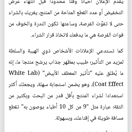
يُقدِّم الإعلان أحيانا وقتا محدودا قبل انتهاء عرض
التخفيض أو عدد القطع المتاحة من المنتج، يغريك بالشراء
حتى لا تفوِّت الفرصة، وساعتها تكون الندرة والخوف من
فوات الفرصة هي ما يدفعك لاتخاذ قرار الشراء.
كما تستدعي الإعلانات الأشخاص ذوي الهيبة والسلطة
لمزيد من التأثير؛ طبيب بمظهر جذاب يرشح منتجا ما، إنه
ما يُطلق عليه "تأثير المعطف الأبيض" (White Lab
Coat Effect)، وهو يضمن استجابة سهلة، ويجعلك أكثر
استعدادا لشراء المنتج بأقل قدر من البحث وبكثير من
الثقة؛ عبارة مثل "9 من كل 10 أطباء يوصون به" تقطع
مسافة طويلة في إقناعك، وبسهولة.