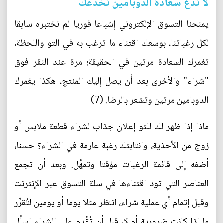
لا تدع سعادة الدوبامين تخدعك
يمنحنا التسوق الإلكتروني إشباعا فوريا لم نختبره سابقا
لكل رغباتنا، بوسعك اقتناء ما ترغب به في التو واللحظة،
تغمرك السعادة مرتين في الحقيقة؛ مرة عند النقر فوق
"شراء" والأخرى بعد أن يصل إليك المنتج، هكذا يغمرك
الدوبامين مرتين وتشعر بالرضا. (7)
ماذا إذا ظهر لك للتو إعلان جذاب لشراء قطعة ملابس أو
زوج من الأحذية، وانتابتك رغبة عارمة في الشراء؟ حسنا،
أضفه إلى قائمة الرغبات مؤقتا وتمهَّل. وبعد أن تجمع
العناصر التي تود اقتناءها في سلة التسوق عبر الإنترنت
وقبل إتمام أي عملية شراء، انتظر مثلا يوما أو يومين لتُقرِّر
ما إذا كانت ضرورية أم لا، قبل أن تُقْدِم على الشراء اسأل