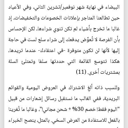
البيضاء في نهاية شهر نوفمبر/تشرين الثاني، وفي الأعياد
حين تطالعنا المتاجر بإعلانات الخصومات والتخفيضات، إذ
غالبا ما تخرج بأشياء لم تكن تنوي شراءها، لكن الإحساس
بأن الفرصة لا تُعوَّض يدفعك إلى شراء سلع لست في حاجة
إليها لأنها لن تكون متوفرة -في اعتقادك- عندما تريدها،
هكذا تتوسع القائمة التي حددتها سلفا وتمتلئ السلة
بمشتريات أخرى. (11)
وللسبب ذاته ألغِ الاشتراك في العروض اليومية والقوائم
البريدية، ففي الغالب ما نستقبل رسائل إشعارات من قبيل
"اليوم فقط! خصم 30% + شحن مجاني!"، وغالبا ما تُغرينا
بالفعل للاستفادة من العرض السخي. بالمثل، ينصح الخبراء