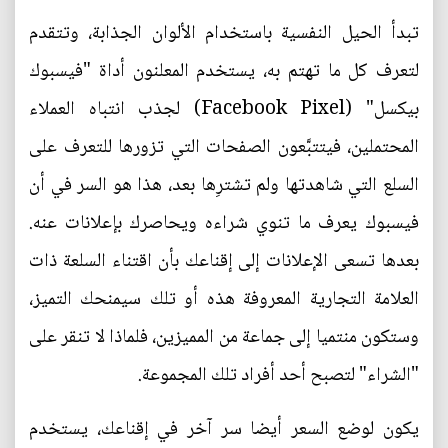
تبدأ الحيل النفسية باستخدام الألوان الجذابة، وتتقدم
لتعرف كل ما تهتم به، يستخدم المعلنون أداة "فيسبوك
بيكسل" (Facebook Pixel) لجذب انتباه العملاء
المحتملين، فيتتبَّعون الصفحات التي تزورها للتعرف على
السلع التي شاهدتها ولم تشترِها بعد، هذا هو السر في أن
فيسبوك يعرف ما تنوي شراءه ويحاصرك بإعلانات عنه.
بعدها تسعى الإعلانات إلى إقناعك بأن اقتناء السلعة ذات
العلامة التجارية المعروفة هذه أو تلك سيمنحك التميز،
وستكون منتميا إلى جماعة من المميزين، فلماذا لا تنقر على
"الشراء" لتصبح أحد أفراد تلك المجموعة.
يكون لوضع السعر أيضا سر آخر في إقناعك، يستخدم