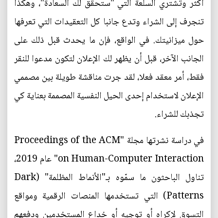
أكثر وتشتري السلعة التي "ستحقق لك السعادة"، وهكذا
تنجرف إلى الشراء وتدع جانبا كل التعقيدات التي تعرفها
حول ميزانيتك. في الواقع، فإن ما يحدث قبل ذلك على
الجانب الآخر، قبل أن يظهر لك الإعلان لتكون مدعوا للنقر
فقط، أمر معقد فعلا، لقد جرت مناقشة طويلة بين مصممي
الإعلان لاستخدام إحدى الحيل النفسية المصممة بعناية كي
تجذبك للشراء.
في دراسة نشرتها مجلة "Proceedings of the ACM
on Human-Computer Interaction" عام 2019،
تناول الباحثون ما سمّوه بـ"الأنماط المظلمة" (Dark
Patterns) التي تستخدمها المنصات الرقمية ومواقع
التسوق لإكراه أو توجيه أو خداع المستخدمين ودفعهم