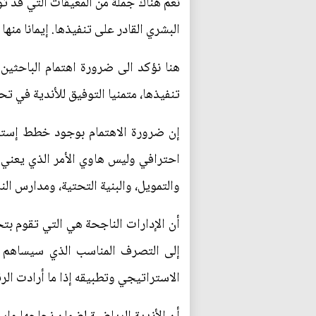
نعم هناك جملة من المعيقات التي قد تو
البشري القادر على تنفيذها. إيمانا منها
هنا نؤكد الى ضرورة اهتمام الباحثين 
تنفيذها، متمنيا التوفيق للأندية في تح
إن ضرورة الاهتمام بوجود خطط إسترا
احترافي وليس هاوي الأمر الذي يعني أ
والتمويل، والبنية التحتية، ومدارس ال
أن الإدارات الناجحة هي التي تقوم ب
إلى التصرف المناسب الذي سيساهم بش
الاستراتيجي وتطبيقه إذا ما أرادت الر