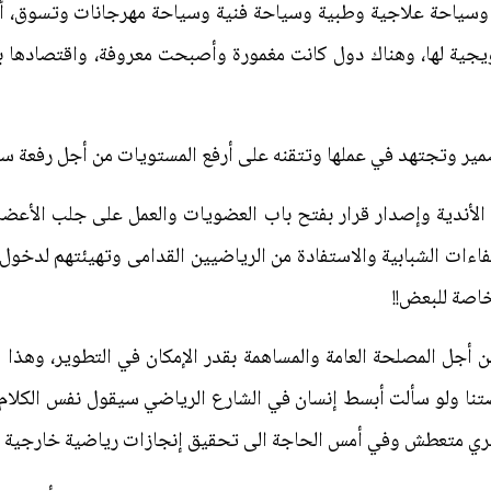
وسياحة علاجية وطبية وسياحة فنية وسياحة مهرجانات وتسوق، أيض
جية لها، وهناك دول كانت مغمورة وأصبحت معروفة، واقتصادها ب
ير وتجتهد في عملها وتتقنه على أرفع المستويات من أجل رفعة سمع
لأندية وإصدار قرار بفتح باب العضويات والعمل على جلب الأعضاء
فاءات الشبابية والاستفادة من الرياضيين القدامى وتهيئتهم لدخول 
خاصة للبعض!!
من أجل المصلحة العامة والمساهمة بقدر الإمكان في التطوير، وهذا 
اضتنا ولو سألت أبسط إنسان في الشارع الرياضي سيقول نفس الكلام
ئري متعطش وفي أمس الحاجة الى تحقيق إنجازات رياضية خارجية أسو