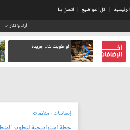
الرئيسية
|
كل المواضيع
|
اتصل بنا
آراء وافكار
س
ة شهادة... أم
لو طويت لنا.. جريدة
يقة الإنسان في
إنسانيات
-
منظمات
خطة استراتيجية لتطوير المنظوم