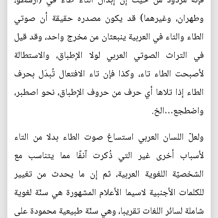
فإنه مردود من حيث إن إبدال التاء طاءً في (أرسطو،
وطهران، وغيرهما) قد يكون مصدره حقيقة أن صوتي
الطاء والتاء في العربية ينبعثان من مخرج واحد، وقد قيل
في التراث الصوتي العربي لولا الإطباق، والاستطالة
لأصبحت الطاء تاء، وكذا فإن تاء الافتعال تُبدَل بحرف
الطاء إذا تلاها أي حرف من حروف الإطباق، نحو اصطبر،
واضطجع…الخ.
ولعلّ اللسان العربي استساغ صوت الطاء بدلا من التاء
لأسباب أخرى غير التي ذُكرت آنفًا مما يتناسب مع
الشخصيّة اللغوية العربية، ثم إن ما يحدث من تغيير
للكلمات الأجنبية لاسيما الأعلام المشهورة هي سنّة لغوية
شاملة لسائر اللغات تقريبا، وهي سنّة طبيعية محمودة على