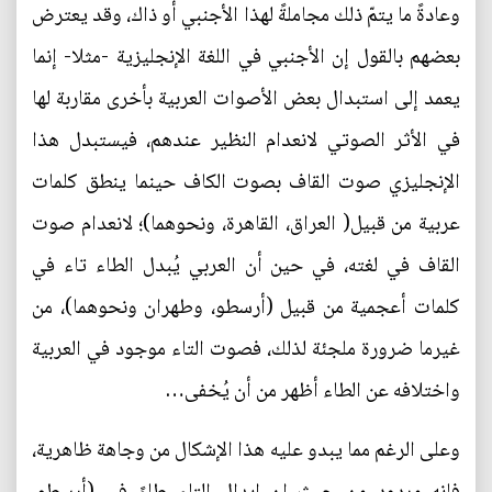
وعادةً ما يتمّ ذلك مجاملةً لهذا الأجنبي أو ذاك، وقد يعترض
بعضهم بالقول إن الأجنبي في اللغة الإنجليزية -مثلا- إنما
يعمد إلى استبدال بعض الأصوات العربية بأخرى مقاربة لها
في الأثر الصوتي لانعدام النظير عندهم، فيستبدل هذا
الإنجليزي صوت القاف بصوت الكاف حينما ينطق كلمات
عربية من قبيل( العراق، القاهرة، ونحوهما)؛ لانعدام صوت
القاف في لغته، في حين أن العربي يُبدل الطاء تاء في
كلمات أعجمية من قبيل (أرسطو، وطهران ونحوهما)، من
غيرما ضرورة ملجئة لذلك، فصوت التاء موجود في العربية
واختلافه عن الطاء أظهر من أن يُخفى…
وعلى الرغم مما يبدو عليه هذا الإشكال من وجاهة ظاهرية،