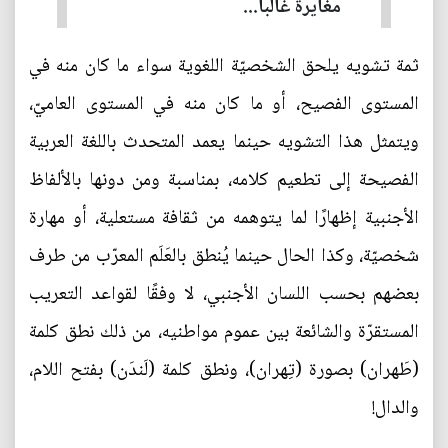
مغايرة غالبا...
ثمة تشويه يلحق الشخصيّة اللغوية سواء ما كان منه في
المستوى الفصيح، أو ما كان منه في المستوى العاميّ،
ويتمثل هذا التشويه حينما يعمد المتحدث باللغة العربية
الفصيحة إلى تطعيم كلامه، بمناسبة ومن دونها بالألفاظ
الأجنبية إظهارًا لما يتوهمه من ثقافة مستعلية، أو مهارة
شخصيّة، وكذا الحال حينما يُنطق بالعَلَم المعرّب من طرف
بعضهم بحسب اللسان الأجنبي، لا وفقًا لقواعد التعريب
المستقرّة والشائعة بين عموم مواطنيه، من ذلك نطق كلمة
(طَهران) بصورة (تِهران)، ونطق كلمة (لَندَن) بفتح اللام،
والدال!