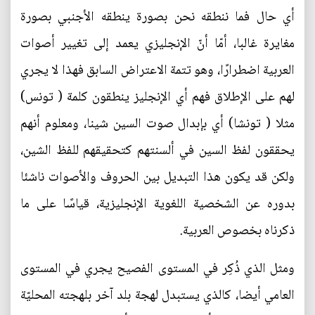
أي حال فما ننطقه نحن بصورة ينطقه الأجنبي بصورة
مغايرة غالبا، أمّا أنّ الإنجليزي يعمد إلى تغيير أصوات
العربية اضطرارًا، وهو تتمة الاعتراض السابق فهذا لا يجري
لهم على الإطلاق فهم أي الإنجليز ينطقون كلمة ( تونس)
مثلا ( تونشا) أي بإبدال صوت السين شينا، ومعلوم أنهم
يحققون لفظ السين في ألسنتهم كتحقيقهم للفظ الشين،
ولكن قد يكون هذا التبديل بين الحروف والأصوات ناشئا
بدوره عن الشخصية اللغوية الإنجليزية، قياسًا على ما
ذكرناه بخصوص العربية.
ومثل الذي ذُكِر في المستوى الفصيح يجري في المستوى
العامي أيضا، كالذي يستبدل لهجة بلد آخر بلهجته المحليّة