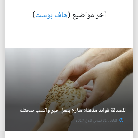
آخر مواضيع (
هاف بوست
)
للصدقة فوائد مذهلة: سارع بعملِ خيرٍ واكسب صحتك
الثلاثاء 31 تشرين الاول 2017