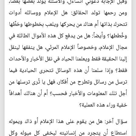
وقبل الإجابة دعوني أتساءل، والأسئلة يولد بعضها بعضاً،
ومن رحمها تولد الحقائق: هل الإعلام ووسائله أدوات
تتحرك بذاتها أم هناك من يحركها ويلعب بخطوطها وخطِّها
وخُططها؟ وأيضاً: هل من يدفع كل هذه الأموال الطائلة في
مجال الإعلام، وخصوصاً الإعلام المرئي، هل ينفقها لينقل
إلينا الحقيقة فقط ويعلمنا الحياد في نقل الأخبار والأحداث
فقط؟ وإذا سلمنا أن هذه الوسائل تتحرى الحيادية فيما
ترسل من رسائل وتطرح من أفكار، فهل يا تُرى ترسلها من
أجل تلك المعلومات والأخبار فحسب؟ أم أن هنالك أهدافاً
خفية وراء هذه العملية؟
سؤال آخر: هل من يقوم على هذا الإعلام أو ذاك ويموله
استطاع أن يتجرد من إنسانيته ليخفي كل ميوله وكل