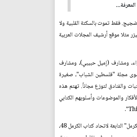
لمعرفة...
جيج. فقط تموت بالسكتة القلبية ولا
يزر مثلا موقع أرشيف المجلات العربية
عراء، ومشارف (إميل حبيبي)، ومشارف
سوى مجلة "فلسطين الشباب"، صغيرة
ات والفنادق لتوزع مجاناً. تهتم هذه
أفكار والموضوعات وأسلوبهم الكتابي
وفي الداخل الفلسطيني المحتل عام 1948 هناك مجلتان شهريتان عربيتان ثقافيتان الأولى مجلة "شذى الكرمل" التابعة لاتحاد كتاب الكرمل 48،