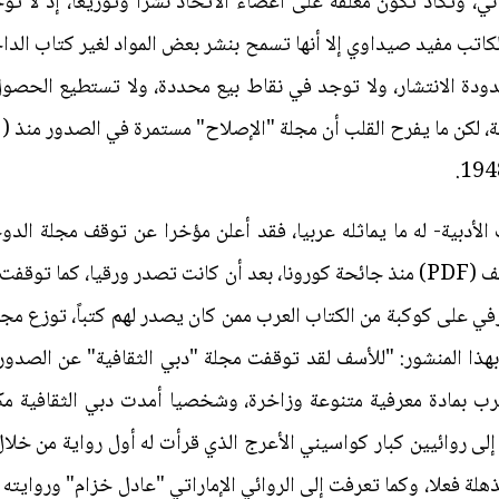
ي، وتكاد تكون مغلقة على أعضاء الاتحاد نشرا وتوزيعا، إذ لا 
كاتب مفيد صيداوي إلا أنها تسمح بنشر بعض المواد لغير كتاب الداخ
حدودة الانتشار، ولا توجد في نقاط بيع محددة، ولا تستطيع الحصو
أدبية- له ما يماثله عربيا، فقد أعلن مؤخرا عن توقف مجلة الدوحة
تحولت إلى الصدور إلكترونيا بصيغة ملف (PDF) منذ جائحة كورونا، بعد أن كانت تصدر و
تعرفي على كوكبة من الكتاب العرب ممن كان يصدر لهم كتباً، توزع م
عرب بمادة معرفية متنوعة وزاخرة، وشخصيا أمدت دبي الثقافية مك
لى روائيين كبار كواسيني الأعرج الذي قرأت له أول رواية من خلال 
ذهلة فعلا، وكما تعرفت إلى الروائي الإماراتي "عادل خزام" وروايته