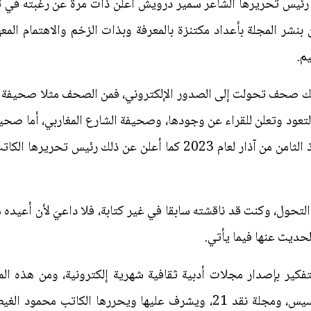
ن رئيس تحريرها الشاعر سمير درويش أعلن ذات مرة عن رغبته في تو
شر المجلة بأعداد مكتنزة بالمعرفة وبذات الزخم والاهتمام المع
م.
 صحف تحولت إلى الصدور الإلكتروني، فمن الصحف مثلا صحيفة القل
نا لتعود وتعلن للقراء عن وجودها، وصحيفة الشارع المغاربي، أما ص
بطبعتها الإلكترونية بصيغة (PDF) منذ الثامن من آذار لعام 2023 كما أ
التحول، وكنت قد ناقشته سابقا في غير كتابة، فلا داعيَ لأن أعيده 
حديث عنها فيما يأتي.
وتحررها الكاتبة اللبنانية إخلاص فرنسيس، ومجلة نقد 21، ويشرف عليها ويح