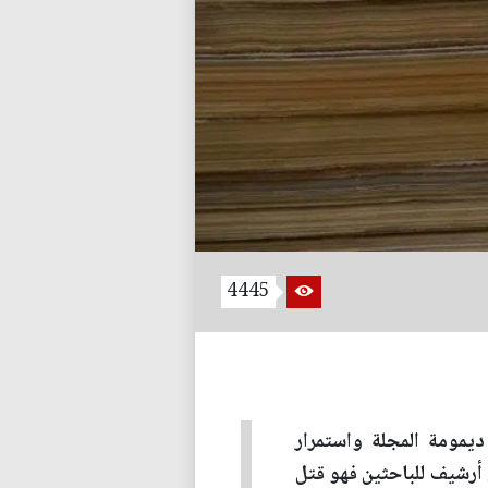
4445
يمومة المجلة واستمرار
 أرشيف للباحثين فهو قتل