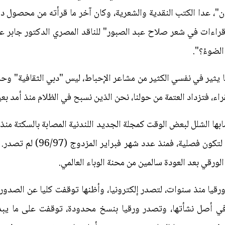
"، عدا الكتب النقدية والشعرية، وكان آخر ما قرأته من محصول دار
راءات في شعر صلاح عبد الصبور" للناقد المصري الدكتور جابر ع
الضوءُ؟".
ا يثير في نفسي الكثير من مشاعر الإحباط، ليس "دبي الثقافية" وح
اء، فتزداد العتمة من حولنا، نحن الذين نسبح في الظلام منذ أمد بعي
ا الشلل لبعض الوقت كمجلة الجديد اللندنية المصابة بالسكتة منذ
وفاتها، أو لعلها تؤجل ولادتها 
لورقي بعد العودة سالمين من محنة الوباء العالمي.
قيا منذ سنوات، لتصدر إلكترونيا، وأظنها توقفت كليا عن الصدور، و
ة في أصل نشأتها، وتصدر ورقيا بنسخ محدودة، توقفت على ما يب