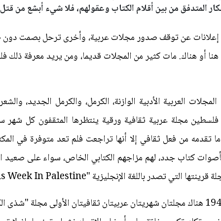
كار المتدفق من بين أقلام الكتاب وعقولهم، فلا شيء أبشع من قتل ا
خرى إعلانات عن توقف صدور مجلات عربية، وأخرى ترحل بصمت دون ض
َ هنا أو هناك. مات كثير من المجلات قديما، ومن يريد معرفة ذلك فل
لمجلات العربية الأدبية الوازنة، الكرمل، والكرمل الجديد، والش
ي فلسطين مجلة عربية ثقافية ورقية ينتظرها المثقفون كل شهر 
ا تقدمه من فعل ثقافي إلا أنها تراجعت فلم تعد متوفرة في المكتب
بأصوات كتاب جدد، لهم مزاجهم الكتابي الخاص، سواء على صعيد ال
تي تصدر باللغة الإنجليزية "This Week In Palestine".