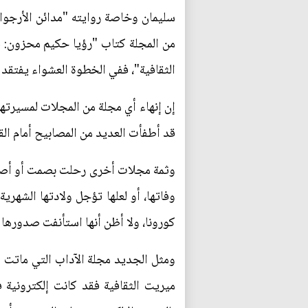
سليمان وخاصة روايته "مدائن الأرجوان
من المجلة كتاب "رؤيا حكيم محزون: ق
الثقافية"، ففي الخطوة العشواء يفتقد 
إن إنهاء أي مجلة من المجلات لمسيرته
قد أطفأت العديد من المصابيح أمام القر
وثمة مجلات أخرى رحلت بصمت أو أصابه
كورونا، ولا أظن أنها استأنفت صدورها ا
ومثل الجديد مجلة الآداب التي ماتت ور
ميريت الثقافية فقد كانت إلكتروني