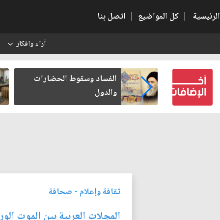
الرئيسية
|
كل المواضيع
|
اتصل بنا
آراء وافكار
س
بعين كتب لنفسه
الفساد وسقوط الحضارات
والدول
ثقافة وإعلام
-
صحافة
المجلات العربية بين الموت الورق