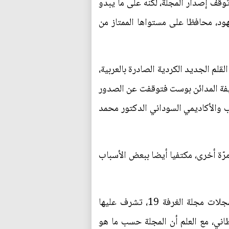
قف إصدار المجلة، لكنه على ما يبدو
هود، محافظا على مستواها الممتاز من
م الجديد الكردية الصادرة بالعربية،
حيفة المدائن بوست فتوقفت عن الصدور
علن عن ذلك رئيس تحريرها الكاتب والأكاديمي السوداني الدكتور محمد
مرّة أخرى، مكتفيا أيضا ببعض الأسباب
هذا الواقع حفز كثيراً من المثقفين للتفكير بإصدار مجلات أدبية ثقافية شهرية إلكترونية، ومن هذه المجلات مجلة الغرفة 19، تشرف عليها
ررها الكاتب محمود الغيطاني، مع العلم أن المجلة حسب ما هو