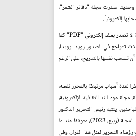
جديا بإصدارها ورقياً. وحديثا صدرت مجلة "دفاتر الشعر"،
ها إلكترونياً.
ثمة مجلة أخرى إلكترونية هي مجلة الكلمة التي يرأس تحريرها الكاتب الدكتور صبري حافظ، هذه المجلة لا تصدر بملف إلكتروني "PDF" كما
خذت تتراجع في الصدور رويدا رويدا،
 أن تسحب نفسها بالتدريج، على الرغم
را لعدة أسباب مرتبطة بالمحرر نفسه،
مجلة عود الند الثقافية الإلكترونية،
إلكتروني للباحثين. ينتبه رئيس التحرير الدكتور
عدلي الهواري إلى هذا المأزق التي تقع فيه المجلات العربية، فناقش المسألة في افتتاحية العدد (28) من المجلة (ربيع، 2023)، متوقفا عند ما
رؤساء التحرير لمثل هذا القرار، وفي