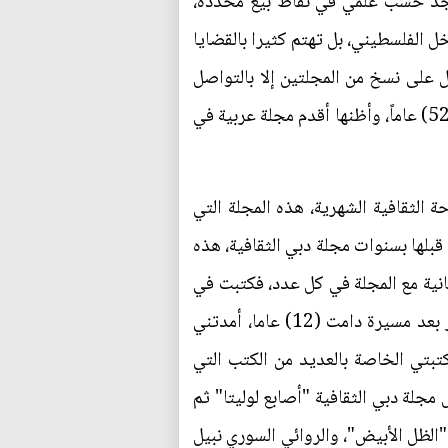
توجد حسب علمي في نقاط بيع محددة،
ل الفلسطيني، بل تهتم كثيرا بالقضايا
ل على نسخ من المجلتين إلا بالتواصل
المباشر مع المحرر أو أحد أعضاء المجلة، لكن ما يفرح القلب أن مجلة "الإصلاح" مستمرة في الصدور منذ (52) عاماً، وأظنها أقدم مجلة عربية في
 الثقافية الشهرية، هذه المجلة التي
رقيا، كما توقفت قبلها بسنوات مجلة دبي الثقافية، هذه
جانية مع المجلة في كل عدد، فكتبت في
حينه (6/4/2016) ناعيا هذه المجلة بهذا المنشور: "للأسف لقد توقفت مجلة "دبي الثقافية" عن الصدور بعد مسيرة دامت (12) عاما، أمدتني
تبتي الخاصة بالعديد من الكتب التي
مجلة دبي الثقافية "أصابع لوليتا" ثم
 "الظل الأبيض"، والروائي السوري نبيل