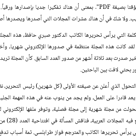
مثبت على الغلاف الخارجي "تصدر مؤقتا بصيغة PDF". بمعنى أن هناك تفكيرا 
. ولا شكّ في أن هناك عشرات المجلات التي أصدرها ويصدرها أصحاب
 لقد كانت هذه المجلة منتظمة في صدورها الإلكتروني شهريا، وأ
ر صدرت بعد ثلاثة أشهر من صدور العدد السابق. كأن المجلة تريد
 بحثي لافت بين الباحثين.
لتحول الذي أعلن عن صيغته الأولى (كل شهرين) رئيس التحرير، نظ
د قادرا على العمل، ولم يجد من ينوب عنه في هذه المهمة الجليلة، 
ها، وملفها الإلكتروني "PDF"، تحولت من مجلة شهرية إلى مجلة فصلية، وتوفر ملفها ال
لتي يرأس تحريرها الكاتب والمترجم فواز طرابلسي. ثمة أسباب تدفع 