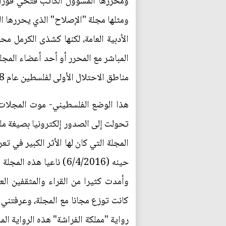
ومحررها المسؤول الكاتب فتحي فوران
ومثلها مجلة "الإصلاح" الذي يحررها ال
الأدبية العامة، لكنها كشذى الكرمل م
مناطق الاحتلال الأولى لفلسطين عام 1948.
هذا الوضع الفلسطيني- موت المجلات ال
المجلة التي كان لها الأثر الكبير في 
وأمدت كثيرا من القراء والمثقفين ال
كانت توزع مجانا مع المجلة، وعرفتني إ
رواية "مملكة الفراشة" هذه الرواية الم