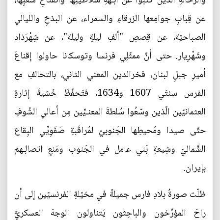
والرحَّالةِ الّذين كتبوا عن أُبَّـهةِ سلاطينِها وانفتاحِ شعبِها،
عن قِبابِ جوامِعها الزرقاءِ والسمراء، عن البذخِ والليالي
الصباحيّة، عن قِصصِ "ألفِ ليلةٍ وليلة"، عن شِهْرَذاد
وشَهْرِيار. حتى أنَّ ممثّلِي فرنسا وتوسكانا حاولوا إقناعَ
أميرِ جبلِ لبنان، فخرالدين المعني الثاني، بالتحالفِ مع
الفرس سنتَي 1607 و1634، فتَحفّظَ خَشيةَ إثارةِ
العثمانيّين الّذين وسّعُوا سُلطةَ المعنـيِّين مِن أعالي الشُوفِ
حتّى صيدا ومُحيطِها الجَنوبيّ لمُراقَبةِ صَفَوِيِّي البِقاع
الشَّماليّ وشِيعةِ بَني عامل في الجَنوب ومَنعِ اتصالِـهم
بإيران.
ظلّت صورةُ بلادِ فارس جميلةً في مخيّلةِ الفرنسيّين إلى أن
راحَ المؤرِّخون والباحِثون يَتناولون الوجهَ العسكريَّ