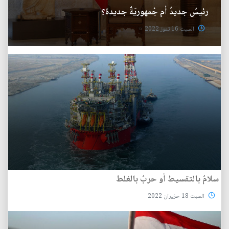
رئيسٌ جديدٌ أم جُمهوريّةٌ جديدة؟
السبت 16 تموز 2022
سلامٌ بالتقسيط أو حربٌ بالغلط
السبت 18 حزيران 2022