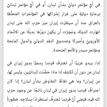
في أيِّ مؤتمرٍ دوليٍّ بشأنِ لبنان، أو في أيِّ مؤتمرٍ لبنانيٍّ
برعايةٍ دوليّةٍ على غرارِ إشراكِها في المؤتمراتِ المتعلِّقةِ
بالعراق. منذ أن سيطرَت إيران عبرَ حزبِ الله على لبنان
انهارت الدولة، وعَجِزَت أن يكونَ دورُها بديلًا عن الاتّحادِ
الأوروبيِّ وأميركا وصندوقِ النقدِ الدوليّ والدولِ المانِحة
ومؤتمرِ سيدر والأمم المتحدة.
لذا، يبدو غريبًا أن تعترفَ فرنسا رسميًّا بدورِ إيران في
لبنان من دون أن تَكشِفَ لنا ماذا حصَّلت للبنانيّين، وليس لها،
من إيران؟ وما هي نقاطُ التفاوضِ بشأنِ لبنان؟ إذا كان
اعترافُ فرنسا بدورِ إيران في لبنان ناتجًا عن وجودِ حزبِ
الله فيه، فيَعني أنَّ فرنسا تَعترفُ استطرادًا بسلاحِه. خطورةُ