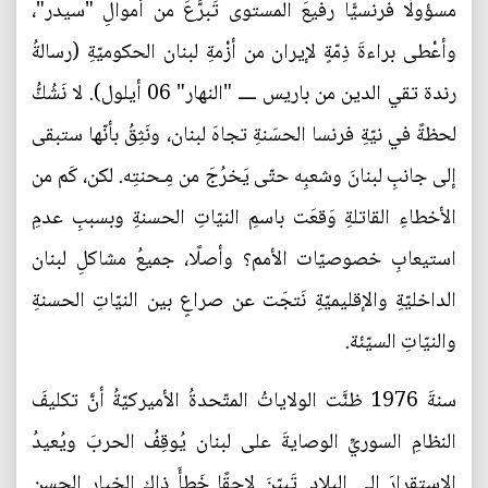
مسؤولًا فرنسيًّا رفيعَ المستوى تَبرَّعَ من أموالِ "سيدر"،
وأعْطى براءةَ ذِمّةٍ لإيران من أزْمةِ لبنان الحكوميّةِ (رسالةُ
رندة تقي الدين من باريس ــــ "النهار" 06 أيلول). لا نَشُكُّ
لحظةً في نيّةِ فرنسا الحسَنةِ تجاهَ لبنان، ونَثِقُ بأنّها ستبقى
إلى جانبِ لبنانَ وشعبِه حتّى يَخرُجَ من مِـحنتِه. لكن، كَم من
الأخطاءِ القاتلةِ وَقعَت باسمِ النيّاتِ الحسنةِ وبسببِ عدمِ
استيعابِ خصوصيّات الأمم؟ وأصلًا، جميعُ مشاكلِ لبنان
الداخليّةِ والإقليميّةِ نَتجَت عن صراعٍ بين النيّاتِ الحسنةِ
والنيّاتِ السيّئة.
سنةَ 1976 ظنَّت الولاياتُ المتّحدةُ الأميركيّةُ أنَّ تكليفَ
النظامِ السوريِّ الوصايةَ على لبنان يُوقِفُ الحربَ ويُعيدُ
الاستقرارَ إلى البلاد. تَبيّنَ لاحقًا خَطأَ ذاك الخِيارِ الحسنِ