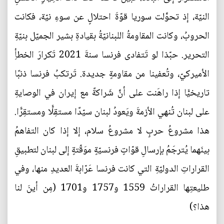
النيّة، إذ تحوَّلت سوريا قوّةَ احتلالٍ عن سوءِ نيّة، فكانت
الحروبُ، وكانت المقاومةُ اللبنانيّةُ بقيادةِ بشير الجميّل بنيّةِ
التحرير. حبّذا لو تَتفادى فرنسا سنةَ 2021 تَكرارَ الخطأِ
الأميركيّ، وتُعفينا من مقاومةٍ جديدة. تَرتكبُ فرنسا ذنبًا
تاريخيًّا إذا راهَنت على أنَّ شَراكةً مع إيران في الوصايةِ
على لبنان تُنهي الأزمةَ ويَعودُ لبنان سيّدًا مستقِلًّا ومستقِرًّا.
هذا مشروعُ حربٍ لا مشروعُ سلام، إلا إذا كان التفاهمُ
بينَهما يُترجَمُ بإرسالِ قوّاتٍ فرنسيّةٍ موَقّتةٍ إلى لبنان لتطبيقِ
القراراتِ الدوليّةِ التي كانت فرنسا عَرّابةَ العديدِ منها، وفي
طليعتِها القراراتُ 1559 و1757 و1701 (مِن أينَ لنا
هذا؟)