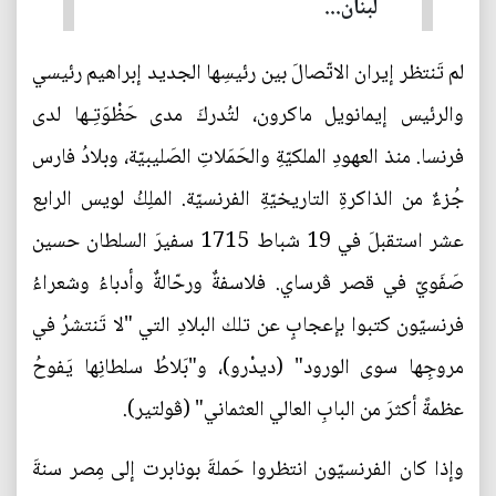
لبنان...
لم تَنتظر إيران الاتّصالَ بين رئيسِها الجديد إبراهيم رئيسي
والرئيس إيمانويل ماكرون، لتُدركَ مدى حَظْوَتِـها لدى
فرنسا. منذ العهودِ الملكيّةِ والحَمَلاتِ الصَليبيّة، وبلادُ فارس
جُزءٌ من الذاكرةِ التاريخيّةِ الفرنسيّة. الملِكُ لويس الرابع
عشر استقبلَ في 19 شباط 1715 سفيرَ السلطان حسين
صَفَويّ في قصر ڤرساي. فلاسفةٌ ورحّالةٌ وأدباءُ وشعراءُ
فرنسيّون كتبوا بإعجابٍ عن تلك البلادِ التي "لا تَنتشرُ في
مروجِها سوى الورود" (ديدْرو)، و"بَلاطُ سلطانِها يَفوحُ
عظمةً أكثرَ من البابِ العالي العثماني" (ڤولتير).
وإذا كان الفرنسيّون انتظروا حَملةَ بونابرت إلى مِصر سنةَ