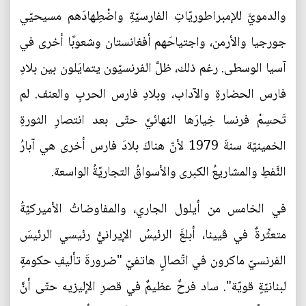
والدمويَّ للإمبراطوريّاتِ الفارسيّةِ واضْطِهادَهم مسيحيّي
جورجيا والأرمن، واجتياحَهم أفغانستان وشعوبًا أخرى في
آسيا الوسطى. رغم ذلك، ظلَّ الفرنسيّون يتمايَلون بين بلادِ
فارس الحضارةِ والآداب، وبلادِ فارس الحربِ والعنف. لم
تَحسِمْ فرنسا خِيارَها النهائيَّ حتّى بعد انتصارِ الثورةِ
الخمينيّة سنةَ 1979 لأنّ هناكَ بلادَ فارس أخرى هي آبارُ
النَّفطِ والمشاريعُ الكبرى والأسواقُ التجاريّةُ الواسعة.
في الخامس من أيلول الجاري، والمفاوضاتُ الأميركيّةُ
متعثِّرةٌ في ڤيينا، أبلغَ الرئيسُ الإيرانيُّ رئيسي الرئيسَ
الفرنسيّ ماكرون في اتّصالٍ هاتفيّ "ضرورةَ تأليفِ حكومةٍ
لبنانيّةٍ قويّة". ساد فرحٌ عظيمٌ في قصرِ الإليزيه حتّى أنَّ