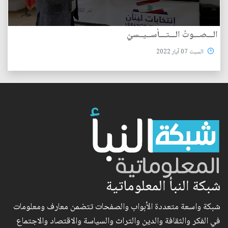
الـــصـــوتُ الـــتـــأســيــسيّ
السبت 07 آيار 2022
شبكة النبأ المعلوماتية
شبكة واسعة متعددة الأبواب والصفحات تتضمن معارف ومعلومات
في الفكر والثقافة والدين والتراث والسياسة والاقتصاد والاجتماع