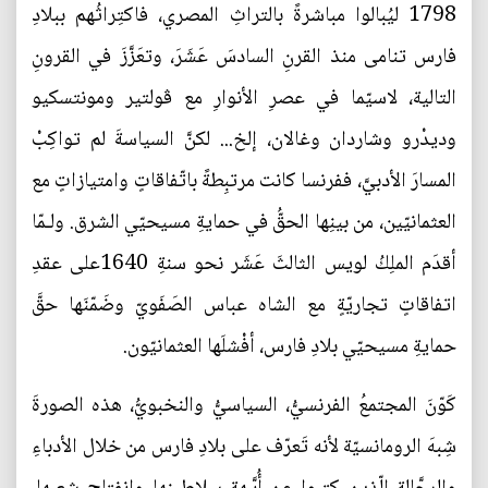
1798 ليُبالوا مباشرةً بالتراثِ المصري، فاكتِراثُهم ببلادِ
فارس تنامى منذ القرنِ السادسَ عَشَرَ، وتعَزَّزَ في القرونِ
التالية، لاسيّما في عصرِ الأنوارِ مع ڤولتير ومونتسكيو
وديدْرو وشاردان وغالان، إلخ... لكنَّ السياسةَ لم تواكِبْ
المسارَ الأدبيَّ، ففرنسا كانت مرتبِطةً باتّفاقاتٍ وامتيازاتٍ مع
العثمانيّين، من بينِها الحقُّ في حمايةِ مسيحيّي الشرق. ولـمّا
أقدَم الملِكُ لويس الثالثَ عَشَر نحو سنةِ 1640على عقدِ
اتفاقاتٍ تجاريّةٍ مع الشاه عباس الصَفَويّ وضَمّنَها حقَّ
حمايةِ مسيحيّي بلادِ فارس، أفْشلَها العثمانيّون.
كَوّنَ المجتمعُ الفرنسيُّ، السياسيُّ والنخبويُّ، هذه الصورةَ
شِبهَ الرومانسيّة لأنه تَعرّف على بلادِ فارس من خلال الأدباءِ