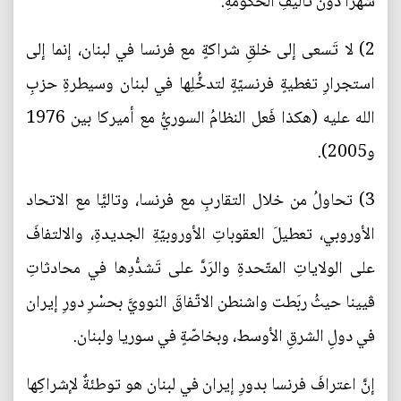
شهرًا دونَ تأليفِ الحكومةِ.
2) لا تَسعى إلى خلقِ شراكةٍ مع فرنسا في لبنان، إنما إلى
استجرارِ تغطيةٍ فرنسيّةٍ لتدخُّلِها في لبنان وسيطرةِ حزبِ
الله عليه (هكذا فَعل النظامُ السوريُّ مع أميركا بين 1976
و2005).
3) تحاولُ من خلال التقاربِ مع فرنسا، وتاليًّا مع الاتحاد
الأوروبي، تعطيلَ العقوباتِ الأوروبيّةِ الجديدةِ، والالتفافَ
على الولاياتِ المتّحدةِ والرَدَّ على تَشدُّدِها في محادثاتِ
ڤيينا حيثُ ربَطت واشنطن الاتّفاقَ النوويَّ بحسْرِ دورِ إيران
في دولِ الشرقِ الأوسط، وبخاصّةٍ في سوريا ولبنان.
إنَّ اعترافَ فرنسا بدورِ إيران في لبنان هو توطئةٌ لإشراكِها