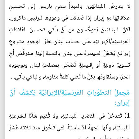
لا يعارضُ اللبنانيّون بالمبدأِ سعيَ باريس إلى تحسينِ
علاقاتِها مع إيران إذا صَدقَت في وعودِها للرئيسِ ماكرون.
لكنَّ اللبنانيّين يَتوجَّسون من أنْ يأتيَ تحسينُ العَلاقاتِ
الفرنسيّةِ/الإيرانيّةِ على حسابِ لبنان نظرًا لوجودِ مشروعٍ
إيرانيٍّ يَشمُلُ السيطرةَ على لبنان. بالنسبة إلينا، سنرفُض أيَّ
تسويةٍ دوليّةٍ أو إقليميّةٍ تُضحّي بمصلحةِ لبنان وبوجودِه
الحرّ، وسنُقاومُها بكلِّ ما تَعني كلمةُ مقاومة، والباقي يأتي...
مُجملُ التطوّراتِ الفرنسيّةِ/الإيرانيّةِ يَكشِفُ أنَّ
إيران:
1) تَتدخّلُ في القضايا اللبنانيّةِ، ولا تُقيم شأنًا للشرعيّةِ
اللبنانيّة، وأنّها الجِهةُ الأساسيّةُ التي تَـحُول منذ ثلاثةَ عَشَرَ