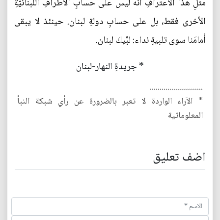
مثلِ هذا الاعترافِ أنه ليس على حسابِ الأطرافِ اللبنانيّةِ
الأخرى فقط، بل على حسابِ دولةِ لبنان. حينئذ لا يبقى
أمامَنا سوى تلبيةِ نداء: لبَّيكَ لبنان.
* جريدةِ النهار-لبنان
...........................
* الآراء الواردة لا تعبر بالضرورة عن رأي شبكة النبأ
المعلوماتية
اضف تعليق