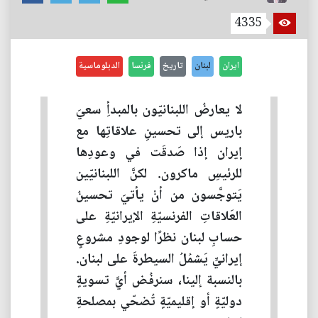
4335
ايران
لبنان
تاريخ
فرنسا
الدبلوماسية
لا يعارضُ اللبنانيّون بالمبدأِ سعيَ
باريس إلى تحسينِ علاقاتِها مع
إيران إذا صَدقَت في وعودِها
للرئيسِ ماكرون. لكنَّ اللبنانيّين
يَتوجَّسون من أنْ يأتيَ تحسينُ
العَلاقاتِ الفرنسيّةِ الإيرانيّةِ على
حسابِ لبنان نظرًا لوجودِ مشروعٍ
إيرانيٍّ يَشمُلُ السيطرةَ على لبنان.
بالنسبة إلينا، سنرفُض أيَّ تسويةٍ
دوليّةٍ أو إقليميّةٍ تُضحّي بمصلحةِ