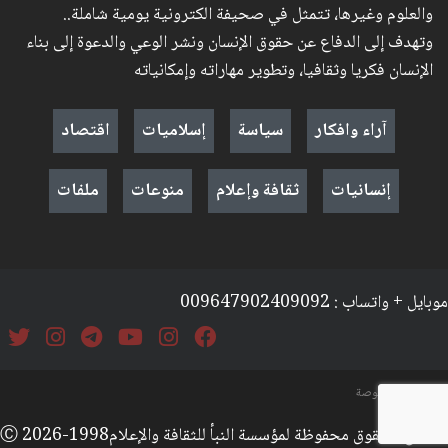
والعلوم وغيرها، تتمثل في صحيفة الكترونية يومية شاملة..
وتهدف إلى الدفاع عن حقوق الإنسان ونشر الوعي والدعوة إلى بناء
الإنسان فكريا وثقافيا، وتطوير مهاراته وإمكانياته
آراء وافكار
سياسة
إسلاميات
اقتصاد
إنسانيات
ثقافة وإعلام
منوعات
ملفات
موبايل + واتساب : 009647902409092
السياسة والخصوصة
جميع الحقوق محفوظة لمؤسسة النبأ للثقافة والإعلامⒸ 2026-1998