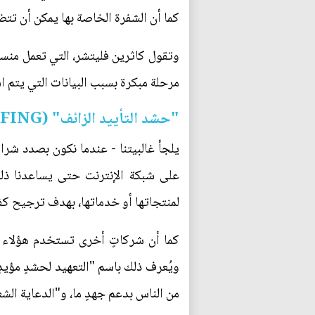
كما أن الشفرة الخاصة بها يمكن أن ت
وتقول كاثرين فليتشر، التي تعمل منسقة
مرحلة مبكرة بسبب البيانات التي يتم 
"حشد التأييد الزائف" (CROWDTURFING)
يلجأ غالبيتنا - عندما نكون بصدد شراء
على شبكة الإنترنت حتى يساعدنا ذلك
لمنتجاتها أو خدماتها، بهدف ترجيح كف
كما أن شركاتٍ أخرى تستخدم هؤلاء ال
من الناس بدعم جهدٍ ما، و"الدعاية الشعبية الزائفة" (Astroturfing) الذي يشير إلى اختلاق وجو