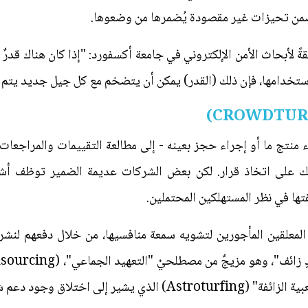
تضمن تحيزات غير مقصودة يُضمرها من وضعوها.
ً لأبحاث الأمن الإلكتروني في جامعة أكسفورد: "إذا كان هناك قدرٌ
استخدامها، فإن ذلك (القدر) يمكن أن يتضخم مع كل جيل جديد يتم 
 منتج ما أو إجراء حجز بعينه - إلى مطالعة التقييمات والمراجعات ال
 على اتخاذ قرار. لكن بعض الشركات عديمة الضمير توظف أشخاص
تها في نظر المستهلكين المحتملين.
معلقين المأجورين لتشويه سمعة منافسيها، من خلال دفعهم لنشر 
د دعم شعبي لشيء أو قضية بعينها.