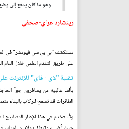
وهو ما كان يدفع إلى وضع 
ريتشارد غراي-صحفي
تستكشف "بي بي سي فيوتشر" في السطور 
على طريق التقدم العلمي خلال العام ال
تقنية "لاي - فاي" للإنترنت على متن ال
يألف غالبية من يسافرون جواً الحاج
الطائرات قد تسمح للركاب بالبقاء متصل
وتُستخدم في هذا الإطار المصابيح الم
حيث تٌضيء وتنطفئ ملايين المرات في ك