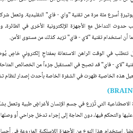
وتيرةٍ أسرع مئة مرة من تقنية "واي - فاي" التقليدية. وتعمل شرك
نب حدوث التداخل مع الأجهزة الإلكترونية الأخرى في الطائرة، و
ما أن استخدام تقنية "لاي - فاي" تزيد كذلك من مستوى الأمن.
ال تتطلب في الوقت الراهن الاستعانة بمفتاحٍ إلكترونيٍ خاصٍ يُ
قنية "لاي - فاي" قد تصبح في المستقبل جزءاً من الخصائص المتاحة
عيل هذه الخاصية ظهرت في الشفرة الخاصة بأحدث إصدار لنظام تشغي
ة الاصطناعية التي تُزرع في جسم الإنسان لأغراضٍ طبية وتعمل بش
ليها والتحكم فيها، دون الحاجة إلى إجراء تدخل جراحي أو وصلها 
ضل استخدام هذا النوع من الأجهزة اللاسلكية المزروعة في أجساد