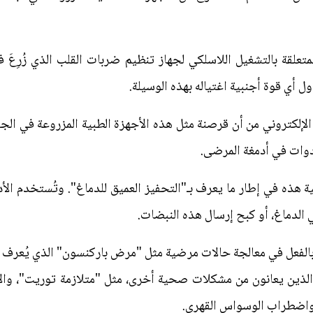
متعلقة بالتشغيل اللاسلكي لجهاز تنظيم ضربات القلب الذي زُرِعَ
ل أي قوة أجنبية اغتياله بهذه الوسيلة.
لإلكتروني من أن قرصنة مثل هذه الأجهزة الطبية المزروعة في الجس
أدوات في أدمغة المرضى.
 هذه في إطار ما يعرف بـ"التحفيز العميق للدماغ". وتُستخدم الأد
ي الدماغ، أو كبح إرسال هذه النبضات.
 بالفعل في معالجة حالات مرضية مثل "مرض باركنسون" الذي يُعرف 
الذين يعانون من مشكلات صحية أخرى، مثل "متلازمة توريت"، والأل
 واضطراب الوسواس القهري.