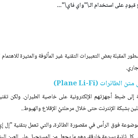
قيودٍ على استخدام الـ\"واي فاي\"...
المقبلة بعض التعبيرات التقنية غير المألوفة والمثيرة للاهتمام ا
جاري.
طائرات (Plane Li-Fi)
ة إلى ضبط أجهزتهم الإلكترونية على خاصية الطيران. ولكن تقني
ين بشبكة الإنترنت حتى خلال مرحلتيْ الإقلاع والهبوط..
وضوعة فوق الرأس في مقصورة الطائرة، والتي تعمل بتقنية "إل إي 
ل ثانيةٍ بسرعةٍ خارقةٍ، وهو ما يجعل من المستحيل على العين ال