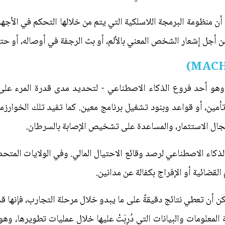
 منظومة البرمجة اللاسلكية التي يتم من خلالها التحكم في الأجهز
ن أجل إشعار الشخص المعني بالألم، أو بث الرجفة في أوصاله، أو حت
- وهو أحد فروع الذكاء الاصطناعي - لتحديد مدى قدرة المرء على 
مين، أو قواعد وبنود تشغيل برنامج معين. كما تفيد تلك الخوار
جال الاستثمار، والمساعدة على تشخيص الإصابة بالسرطان.
الذكاء الاصطناعي لرصد وقائع الاحتيال المالي. وفي الولايات المت
القضائية أو الإفراج بكفالة عن مدانين.
ن أن تعطي نتائج دقيقةً على ما يبدو خلال مرحلة التجارب، فإنها قد 
معلومات والبيانات التي دُرِبَتْ عليها خلال عمليات تطويرها، وهو 