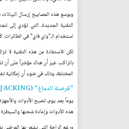
وبوسع هذه المصابيح إرسال البيانات ب
التقنية الجديدة، التي تؤدي إلى تج
استخدام الـ"واي فاي" في الطائرات. ك
لكن الاستفادة من هذه التقنية لا تز
بالراكب. غير أن هناك مؤشراً على أن ت
المختلفة، وذلك في ضوء أن إمكانية تف
"قرصنة الدماغ" (BRAINJACKING)
يوماً بعد يوم، تصبح الأدوات والأجهز
هذه الأدوات وإعادة شحنها والسيطرة ع
ورغم الراحة التي يشعر بها المرضى بف