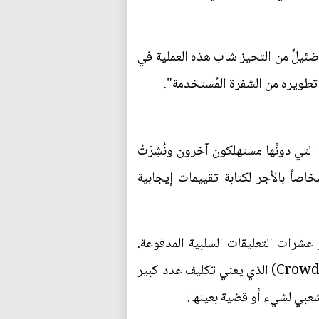
 ضئيلٌ من التحيز شاب هذه العملية في
تطويره من الشفرة المُستخدمة".
تي دونَّها مستهلكون آخرون ونُشِرَتْ
اً بالأجر لكتابة تقييمات إيجابية
عشرات التعليقات السلبية المدفوعة.
ويُعرف ذلك باسم "التعهيد لحشدٍ مؤيدٍ زائف"، وهو مزيجٌ من مصطلحيْ "التعهيد الجماعي"، (Crowdsourcing) الذي يعني تكليف عدد كبير