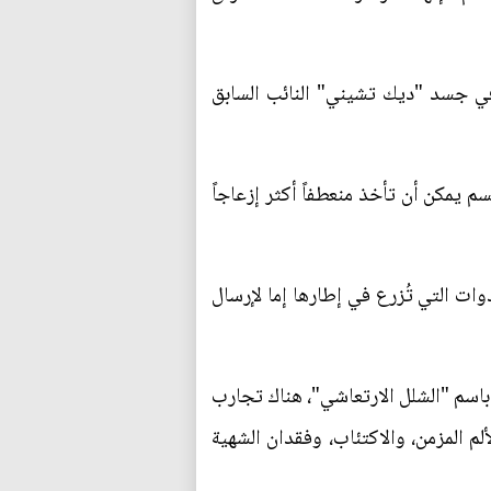
 في جسد "ديك تشيني" النائب السابق
م يمكن أن تأخذ منعطفاً أكثر إزعاجاً
وات التي تُزرع في إطارها إما لإرسال
باسم "الشلل الارتعاشي"، هناك تجارب
م المزمن، والاكتئاب، وفقدان الشهية