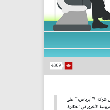
4369
مل شركة \"أيرباص\" على
رونية الأخرى في الطائرة،