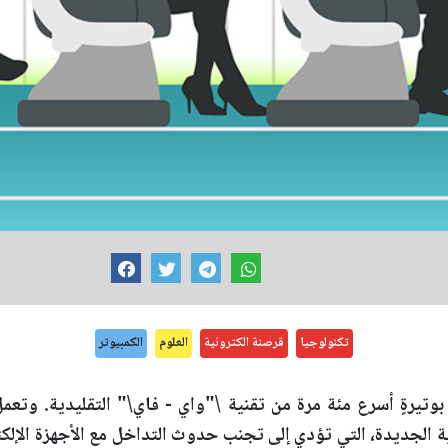
تكنولوجيا
قرصنة الكترونية
العلوم
الكمبيوتر
 بوتيرةٍ أسرع مئة مرة من تقنية \"واي - فاي\" التقليدية. وتع
ية الجديدة، التي تؤدي إلى تجنب حدوث التداخل مع الأجهزة الإلكت