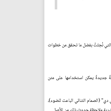
لتي نُحِتَتْ بفضل ما تحقق من خطوات
ةً جديدةً يمكن استخدامها على متن
دي" (الصمام الثنائي الباعث للضوء)،
بشرية ملاحظة حدوث ذلك من الأصل.