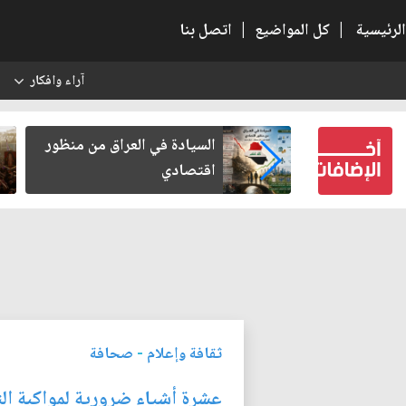
الرئيسية
|
كل المواضيع
|
اتصل بنا
آراء وافكار
س
كربلاء بعد أخذ
السيادة في العراق من منظور
لكرامة
اقتصادي
ثقافة وإعلام
-
صحافة
عشرة أشياء ضرورية لمواكبة ال