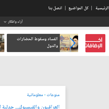
الرئيسية
|
كل المواضيع
|
اتصل بنا
آراء وافكار
س
بعين كتب لنفسه
الفساد وسقوط الحضارات
والدول
منوعات
-
معلوماتية
العراقيون والفيسبوك... جدلية ا