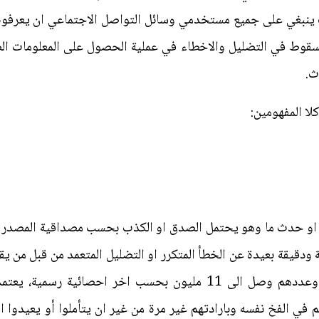
 ينبغي على جميع مستخدمي وسائل التواصل الاجتماعي ان يعرفوه 
السقوط في التضليل والاخطاء في عملية الحصول على المعلومات ال
ث.
لا المفهومين:
 او حدث ما وهو يحتمل الصدق او الكذب بحسب مصداقية المصدر وا
 ودقيقة بعيدة عن الخطأ المتكرر او التضليل المتعمد من قبل من يق
الملاحظ ان الفيسبوكيين في العراق وعددهم وصل الى 11 مليون بحسب 
 في الفخ نفسه وبارادتهم غير مرة من غير ان يتأملوا أو يعيدوا ا