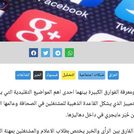
العراق
شبكات اجتماعية
التضليل
فيسبوك
الخبر
الشائعات
 ومعرفة الفوارق الكبيرة بينهما احدى اهم المواضيع التقليدية التي 
لتمييز الذي يشكل القاعدة الذهبية للمشتغلين في الصحافة وعالمها الك
 خَبَر مايجري في داخل دهاليزها.
لفارق بين الرأي والخبر يختص بطلاب الاعلام والمشتغلين بمهنة الص