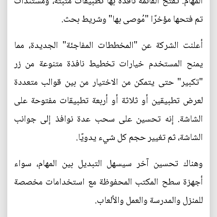
المهام. تفتح القائمة نافذة بها تطبيقات مثبتة، ومستندات
تم فتحها مؤخرًا "مُوصى بها" وشريط بحث.
أعلنت الشركة عن "المخططات المفاجئة" الجديدة، مما
يمنح المستخدم خيارات تخطيط نافذة متنوعة من زر
"تكبير" حتى يتمكن من الاختيار من بين قوالب متعددة
لعرض تطبيقين أو ثلاثة أو أربعة تطبيقات مفتوحة على
الشاشة. إنه تحسين على سحب عدة نوافذ إلى جوانب
الشاشة، ثم تغيير حجم كل شيء يدويًا.
وهناك تحسين آخر سيسهل التبديل بين المهام، سواء
أجهزة سطح المكتب المحفوظة مع استخدامات مخصصة
للمنزل والمدرسة والعمل والألعاب.