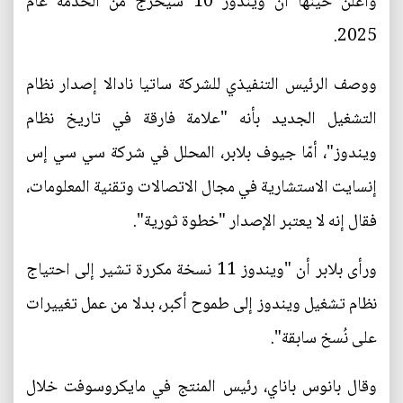
وأُعلن حينها أن ويندوز 10 سيخرج من الخدمة عام
2025.
ووصف الرئيس التنفيذي للشركة ساتيا نادالا إصدار نظام
التشغيل الجديد بأنه "علامة فارقة في تاريخ نظام
ويندوز"، أمّا جيوف بلابر، المحلل في شركة سي سي إس
إنسايت الاستشارية في مجال الاتصالات وتقنية المعلومات،
فقال إنه لا يعتبر الإصدار "خطوة ثورية".
ورأى بلابر أن "ويندوز 11 نسخة مكررة تشير إلى احتياج
نظام تشغيل ويندوز إلى طموح أكبر، بدلا من عمل تغييرات
على نُسخ سابقة".
وقال بانوس باناي، رئيس المنتج في مايكروسوفت خلال