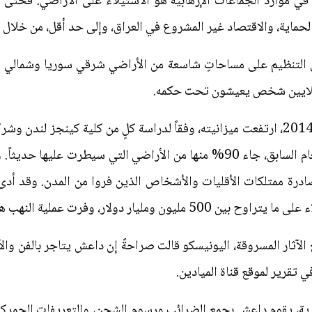
لحماية، والاقتصاد غير المشروع في العراق، وإلى حد أقل، من خلال ا
مقارنة مع أقل من 500 مليون دولار العام السابق، جاء 90% منها من الأراضي ال
ادرة ممتلكات الأقليات والأشخاص الذين فروا من المدن. وقد أد
، وفرت عملية النهب هذه أهم مصدر دخل للتنظيم.
الآثار المسروقة، اليونيسكو قالت صراحةً إن داعش يتاجر بالفن والآث
تقرير لموقع قناة الميادين.
رية، يقوم داعش بجمع الضرائب ورسوم الشحن، والتعريفات الجمركي