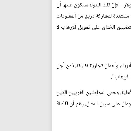
ليات الإرهابية رخيصة التكلفة – إذ لم تتكلَّف أي من العمليات الأخيرة أكثر من 30 ألف دولار – فإنَّ تلك البنوك سيكون عليها أن
ن 1000 دولار. وبما أنَّ الحكومات ليست مستعدة لمشاركة مزيدٍ من المعلومات
ي لتضييق الخناق على تمويل الإرهاب لا
 أبرياء وأعمال تجارية نظيفة، فمن أجل
الإرهاب".
أهلية، وحتى المواطنين الغربيين الذين
لديهم ارتباطاتٍ أسرية بما يُسمَّى دول المخاطرة. عملياً، لا يُقدِّم أي بنكٍ غربي الآن حوالاتٍ نقدية إلى الصومال على سبيل المثال، رغم أن 40%