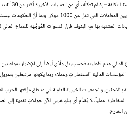
وبالنظر إلى أنَّ العم
تُجري تحقيقاتٍ مُعمَّقة في ظروف ملايين المعاملات التي تقل ع
نات المشتبه بها مع البنوك، فإنَّ الدعوات المُوجَّهة للقطاع المال
اع المالي عدم فاعليته فحسب، بل وأدَّى أيضاً إلى الإضرار بمواطنين
مؤسسات المالية "استثماراتٍ وعملاء ربما يكونوا مرتبطين بتمويل 
باللاجئين، والجمعيات الخيرية العامِلة في مناطق مزَّقتها الحرب ال
 الخارج.