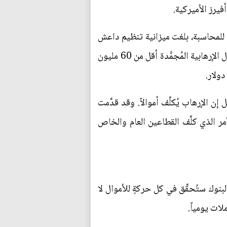
يرز الأميركية.
يونغ للمحاسبة، بلغت ميزانية تنظيم داعش
نحو 1.7 مليار دولار، ما يجعله أكثر التنظيمات الإرهابية ثراءً في العالم. وفي العام نفسه، بلغ مجموع الأصول الإرهابية المُجمَّدة أقل من 60 مليون
ولار.
 الإرهاب يُكلِّف أموالاً. وقد قدَّمت
ر الذي كلَّف القطاعين العام والخاص
بنوك ستُحقِّق في كل حركةٍ للأموال لا
لات يومياً.