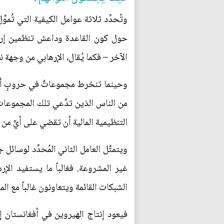
وتُحدِّد ثلاثة عوامل الكيفية التي تُمو
حول كون القاعدة وداعش تنظمين إرهاب
الآخر – فكما يُقال، الإرهابي من وجه
وحينما تنخرط مجموعاتٌ في حروبٍ أهلية
من الناس الذين تدَّعي تلك المجموعات أ
التنظيمية المالية أن تقضي على أيٍّ من
ويتمثَّل العامل الثاني المُحدِّد لوسا
غير المشروعة. فغالباً ما يستفيد الإره
الشبكات القائمة ويتعاونون غالباً مع ال
فيعود إنتاج الهيروين في أفغانستان إ