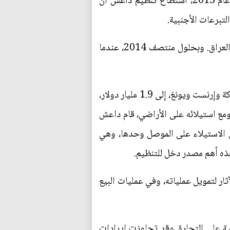
لكًن الشيء الذي يُحدِث ثورةً حقيقية في موارد الجماعات الإرهابية هو الاستيلاء على الأراضي. فحتى عام 2013، استطاع تنظيم داعش أن
لتبرعات الأجنبية.
لكن في عامي 2013 و2014، استولى التنظيم على مساحاتٍ شاسعة من الأراضي شرقي سوريا وشمالي العراق. وبحلول منتصف 2014، عندما
وازداد تمويل التنظيم بشدة. ففي عام 2014، ارتفعت ميزانيته، وفقاً لدراسة كلٍ من كلية كينجز لندن وشركة وإرنست ويونغ، إلى 1.9 مليار دولار،
تي سيطرت عليها حديثاً. ومع استيلائه على الأراضي، قام داعش
ى الاستيلاء على الموصل وحدها، وهي
ار لتمويل عملياته، وفي عمليات البيع
ة على التجارة. وقد تجاوزت إيرادات