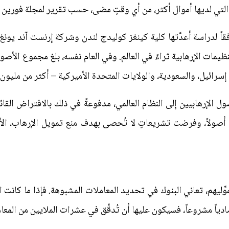
 التي لديها أموال أكثر، من أي وقتٍ مضى، حسب تقرير لمجلة فورين أف
لمثال، ووفقاً لدراسة أعدَّتها كلية كينغز كوليدج لندن وشركة إرنست آند 
رائيل، والسعودية، والولايات المتحدة الأميركية – أكثر من مليون د
إرهابيين إلى النظام العالمي، مدفوعةً في ذلك بالافتراض القائل إن
صولاً، وفرضت تشريعاتٍ لا تُحصى بهدف منع تمويل الإرهاب، الأم
وِّليهم، تعاني البنوك في تحديد المعاملات المشبوهة. فإذا ما كانت ال
تصادياً مشروعاً، فسيكون عليها أن تُدقِّق في عشرات الملايين من المعام