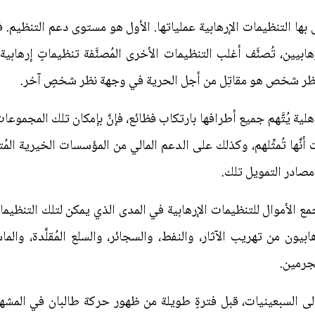
ِّل بها التنظيمات الإرهابية عملياتها. الأول هو مستوى دعم التنظيم.
يين، تُصنَّف أغلب التنظيمات الأخرى المُصنَّفة تنظيماتٍ إرهاب
ة نظر شخص هو مقاتِل من أجل الحرية في وجهة نظر شخصٍ آخر.
 يُتَّهم جميع أطرافها بارتكاب فظائع، فإنَّ بإمكان تلك المجموعات 
نَّها تُمثِّلهم، وكذلك على الدعم المالي من المؤسسات الخيرية المُتع
 مصادر التمويل تلك.
ئل جمع الأموال للتنظيمات الإرهابية في المدى الذي يمكن لتلك التنظي
ابيون من تهريب الآثار، والنفط، والسجائر، والسلع المُقلَّدة، والما
مجرمين.
لى السبعينيات، قبل فترةٍ طويلة من ظهور حركة طالبان في المشه