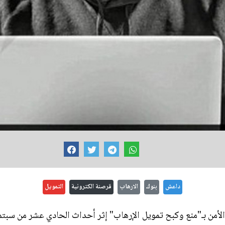
داعش
بنوك
الارهاب
قرصنة الكترونية
التمويل
 قرار مجلس الأمن بـ"منع وكبح تمويل الإرهاب" إثر أحداث الحادي عشر من