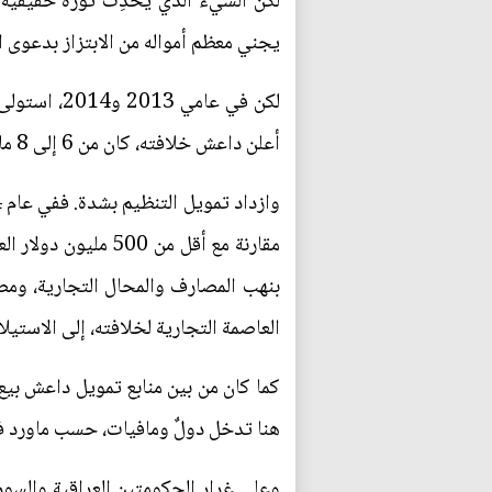
يجني معظم أمواله من الابتزاز بدعوى ا
أعلن داعش خلافته، كان من 6 إلى 8 ملايين شخص يعيشون تحت حكمه.
بنهب المصارف والمحال التجارية، ومص
العاصمة التجارية لخلافته، إلى الاستيلاء على ما يتراوح بين 500 مليون ومليار دولار
كما كان من بين منابع تمويل داعش بيع 
هنا تدخل دولٌ ومافيات، حسب ماورد في 
وعلى غرار الحكومتين العراقية والسو