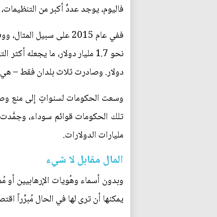
فاليوم، يوجد عددٌ أكبر من التنظيمات،
ففي عام 2015 على سبيل ا
دولار. وصادرت ثلاث بلدان فقط – هي إس
وسعت الحكومات لسنواتٍ إلى منع وصول ال
تلك الحكومات قوائم سوداء، وجمَّدت أ
مليارات الدولارات.
المال مقابل لا شيء
وبدون أسماء وهُويات الإرهابيين أو مُم
يمكنها أن ترى لها في الحال مُبرِّراً اق