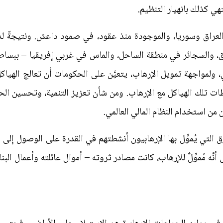
هي كذلك بانهيار التنظيم.
عراق وسوريا، والموجودة منذ عقود، في صمود داعش. ونتيجةً لذ
اق، والسجائر في منطقة الساحل، والماس في غربي إفريقيا – ببساطة
، ولمواجهة تمويل الإرهاب، يتعيَّن على الحكومات أن تعالج الهياكل
طات تلك الهياكل مع الإرهاب. ومن شأن تعزيز التنمية، وتحسين ال
ن من استخدام النظام المالي العالمي.
طُّرُق التي يُموِّل بها الإرهابيون أنشطتهم في القدرة على الوصول إ
نَّه مُموِّلٌ للإرهاب، كانت مصادر ثروته – أموال عائلته وأعمال البن