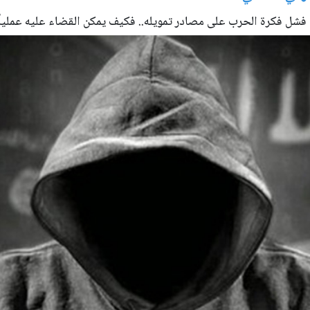
 فشل فكرة الحرب على مصادر تمويله.. فكيف يمكن القضاء عليه عملياً