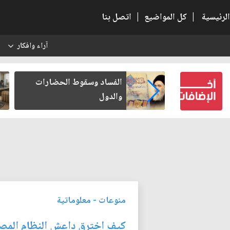
الرئيسية
|
كل المواضيع
|
اتصل بنا
آراء وافكار
س
عين كتب لنفسه
الفساد وسقوط الحضارات
والدول
منوعات
-
معلوماتية
كيف اخترق داعش النظام المصر