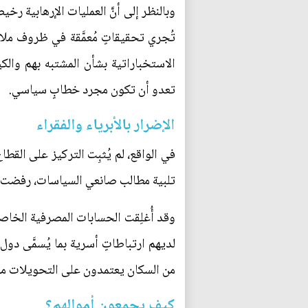
الاستخباراتية بشأن المشتبه بهم والكيا
تعدو أن تكون مجرد خطابٍ سياسي.
الإضرار بالأبرياء والفقراء
في الواقع، لم يُثبِت التركيز على القط
تلبية مطالب صانعي السياسات، رفضت ال
وقد أُغلِقت الحسابات المصرفية الخاصة 
من السكان يعتمدون على التحويلات من
كيف يجمعون أموالهم؟