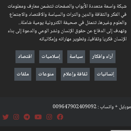
شبكة واسعة متعددة الأبواب والصفحات تتضمن معارف ومعلومات
في الفكر والثقافة والدين والتراث والسياسة والاقتصاد والاجتماع
والعلوم وغيرها، تتمثل في صحيفة الكترونية يومية شاملة..
وتهدف إلى الدفاع عن حقوق الإنسان ونشر الوعي والدعوة إلى بناء
الإنسان فكريا وثقافيا، وتطوير مهاراته وإمكانياته
آراء وافكار
سياسة
إسلاميات
اقتصاد
إنسانيات
ثقافة وإعلام
منوعات
ملفات
موبايل + واتساب : 009647902409092