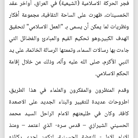
فجر الحركة الاسلامية (الشيعية) في العراق، أواخر عقد
الخمسينات، ظهرت على الساحة الثقافية، مجموعة أفكار
ونظريات لما يمكن أن يسمى بـ "العمل الاسلامي" لتحقيق
الهدف الكبير،وهو تحكيم القيم والمبادئ والفضائل التي
جاءت بها رسالات السماء، وتممتها الرسالة الخاتمة، على يد
النبي الأكرم، صلى الله عليه وآله، وذلك من خلال إقامة
الحكم الاسلامي.
وقدم المنظرون والمفكرون والعلماء في هذا الطريق،
اطروحات عديدة للتغيير والبناء الجديد على الاصعدة
كافة، وكان في طليعتهم الامام الراحل السيد محمد
الحسيني الشيرازي – قدس سره- الذي اعتمد – ومنذ
الايام الاولى- النهضة الحسينية، لتكون إحدى ركائزه