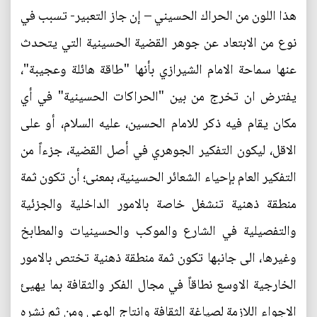
هذا اللون من الحراك الحسيني – إن جاز التعبير- تسبب في
نوع من الابتعاد عن جوهر القضية الحسينية التي يتحدث
عنها سماحة الامام الشيرازي بأنها "طاقة هائلة وعجيبة"،
يفترض ان تخرج من بين "الحراكات الحسينية" في أي
مكان يقام فيه ذكر للامام الحسين، عليه السلام، أو على
الاقل، ليكون التفكير الجوهري في أصل القضية، جزءاً من
التفكير العام بإحياء الشعائر الحسينية، بمعنى؛ أن تكون ثمة
منطقة ذهنية تنشغل خاصة بالامور الداخلية والجزئية
والتفصيلية في الشارع والموكب والحسينيات والمطابخ
وغيرها، الى جانبها تكون ثمة منطقة ذهنية تختص بالامور
الخارجية الاوسع نطاقاً في مجال الفكر والثقافة بما يهيئ
الاجواء اللازمة لصياغة الثقافة وانتاج الوعي ومن ثم نشره