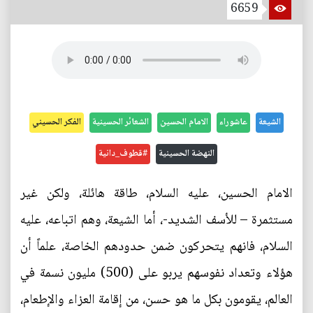
6659
الشيعة
عاشوراء
الامام الحسين
الشعائر الحسينية
الفكر الحسيني
النهضة الحسينية
#قطوف_دانية
الامام الحسين، عليه السلام، طاقة هائلة، ولكن غير
مستثمرة – للأسف الشديد-، أما الشيعة، وهم اتباعه، عليه
السلام، فانهم يتحركون ضمن حدودهم الخاصة، علماً أن
هؤلاء وتعداد نفوسهم يربو على (500) مليون نسمة في
العالم، يقومون بكل ما هو حسن، من إقامة العزاء والإطعام،