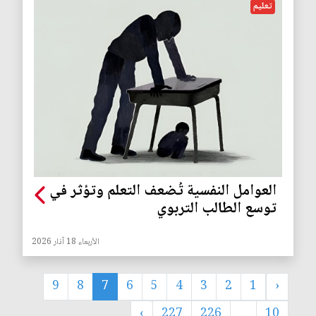
تعليم
العوامل النفسية تُضعف التعلم وتؤثر في
توسع الطالب التربوي
الأربعاء 18 آذار 2026
9
8
7
6
5
4
3
2
1
‹
›
227
226
...
10