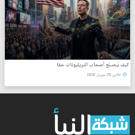
كيف يُـصـنَع أصحاب التريليونات حقا
الأثنين 29 حزيران 2026