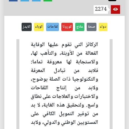
2274
دواء
صحة
علاج
كورونا
لقاحات
الوباء
الايدز
الركائز التي تقوم عليها الوقاية
الفعالة من الأوبئة، والتأهب لها،
والاستجابة لها معروفة تماما:
فلابد من تبادل المعرفة
والتكنولوجيا ذات الصلة بوضوح،
ولابد من إنتاج اللقاحات
والاختبارات والعلاجات على نطاق
واسع. ولتحقيق هذه الغاية، لا بد
من توفير التمويل الكافي على
المستويين الوطني والدولي، ولابد