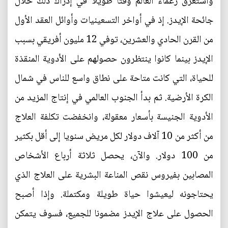
واستغرق زعماء العالم وقتا طويلا في إدراك ذلك خلال
جائحة الإيدز. إذ في أواخر التسعينيات وأوائل العقد الأول
من القرن الحادي والعشرين، توفي 12 مليون أفريقي بسبب
الإيدز بينما كانوا ينتظرون حصولهم على الأدوية المنقذة
للحياة، التي كانت متاحة على نطاق واسع للناس في شمال
الكرة الأرضية. ثم بدأ الجنوب العالمي في إنتاج المزيد من
الأدوية الجنيسة بأسعار معقولة، وانخفضت تكلفة العلاج
من أكثر من 10 آلاف دولار لكل مريض سنويا إلى أقل بكثير
من 100 دولار. والآن، يحصل ثلاثة أرباع الأشخاص
المصابين بفيروس نقص المناعة البشرية على العلاج الذي
يحتاجونه ليعيشوا حياة طويلة ومكتملة. وإذا أصبح
الحصول على علاج الإيدز مضمونا للجميع، فسوف يتمكن