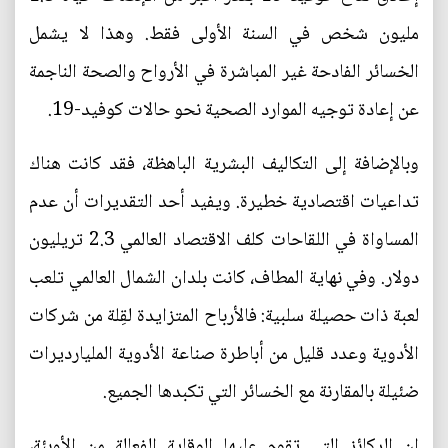
مليون شخص في السنة الأولى فقط. وهذا لا يشمل
الخسائر الفادحة غير المباشرة في الأرواح والصحة الناجمة
عن إعادة توجيه الموارد الصحية نحو حالات كوفيد-19.
وبالإضافة إلى التكاليف البشرية الباهظة، فقد كانت هناك
تداعيات اقتصادية خطيرة. ويفيد أحد التقديرات أن عدم
المساواة في اللقاحات كلف الاقتصاد العالمي 2.3 تريليون
دولار. وفي نهاية المطاف، كانت بلدان الشمال العالمي تلعب
لعبة ذات حصيلة سلبية: فالأرباح المتزايدة لقِلة من شركات
الأدوية وعدد قليل من أباطرة صناعة الأدوية المليارديرات
ضئيلة بالمقارنة مع الخسائر التي تكبدها الجميع.
إن الركائز التي تقوم عليها الوقاية الفعالة من الأوبئة،