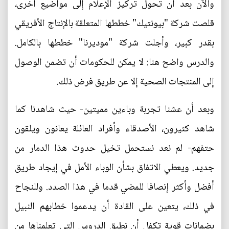
والآن بعد أن تحول تركيز الإعلام إلى مواضيع أخرى،
قلصت شركة "بيونتيك" خططها المتعلقة بالإنتاج الأفريقي
بقدر كبير، وأجلت شركة "موديرنا" خططها بالكامل.
والدرس واضح هنا: لا يمكن للحكومات أن تضمن الوصول
إلى المنتجات الصحية إلا عن طريق فرض ذلك.
وبعد أن عشنا تجربة وباءين مميتين- حيث شاهدنا كما
شاهد كثيرون، الأصدقاء وأفراد العائلة يعانون ويلقون
حتفهم- لم نعد نستحمل تخيل حدوث هذا الدمار من
جديد. ويعطي الاتفاق بشأن الوباء الأمل في إيجاد طريق
أفضل وأكثر إنصافا للمضي قدما في هذا الصدد. وللنجاح
في ذلك، يتعين على القادة أن يدعموا خطابهم النبيل
بضمانات قوية تكفل أن نطبق الدروس التي تعلمناها من