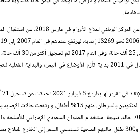
ر آبهٍ بكل نواميس السماء والأرض، ما أوجد في اليمن حالة مأساوية س
 قادمة.
الأولى من العدوان، عما كان عليه الحال في 2011 بداية تأزم الأوضاع في اليمن؛ و
وزار
وإضافة 9 آلاف إصابة سنوياً إلى قائمة المنكوبين بالسرطان، منهم 5
بأمانة العاصمة صنعاء من 300 إلى 700 حالة، نتيجة استخدام العدوان السعودي الإمارات
وإصابة ألف طفل في بقية المحافظات، و300 طفل حالتهم الصحية تستدعي السفر إلى الخ