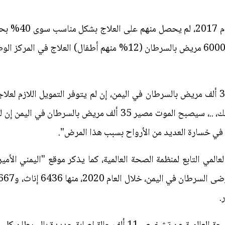
وسُجلت 10 آلاف ح
2018 أكدت المنظمة تلقى أكثر من 60000 مريض بالسرطان (12% منهم أط
عقوبة إعدام، لكنه في ‎اليمن أصبح كذلك، ..، سيصبح الموت مصير 35 
في خسارة العديد من الأرواح بسبب هذا المرض".