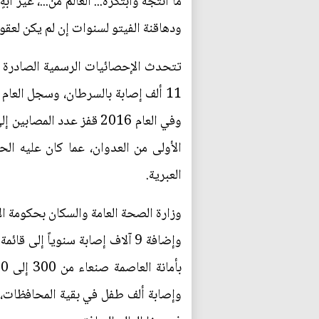
ما أنتجه وابتكره... العالم من...، غي
ودهاقنة الفيتو لسنوات إن لم يكن لعقود
العبرية.