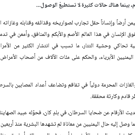
م، بينما هناك حالات كثيرة لا تستطيعُ الوصول...
من أرضاً وإنساناً حقل تجارب لصواريخه وقذائفه وقنابله وغازاته ا
ق الإنسان في هذا العالم الأصم والأبكم والمنافق، وأمعن في تدمير
تحاكي وحشية التتار، ما تسبب في انتشار الكثير من الأمرا
ليمنيين الأبرياء، والحكم على مئات الآلاف من أصحاب الأمراض ا
غازات المحرمة دولياً في تفاقم وتضاعف أعداد المصابين بالسرط
ر قادم وكارثة محققة.
 الأرقام عن ضحايا السرطان، في بلدٍ كان، فحوّله عبيد الصهاينة و
ما وصل إليه حال اليمنيين من معاناة لم تشهدها البشرية منذ أربعين