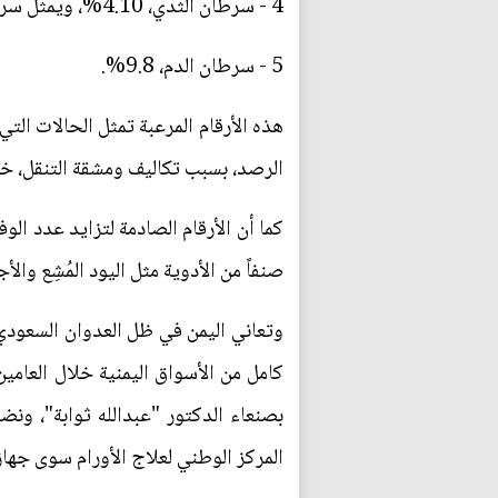
4 - سرطان الثدي، 4.10%، ويمثل سرطان الثدي 25% من أنواع السرطانات التي تصيب نساء اليمن.
5 - سرطان الدم، 9.8%.
هذه الأرقام المرعبة تمثل الحالات التي
الرصد، بسبب تكاليف ومشقة التنقل، خص
صنفاً من الأدوية مثل اليود المُشِع وا
وتعاني اليمن في ظل العدوان السعودي 
بصنعاء الدكتور "عبدالله ثوابة"، ونض
المركز الوطني لعلاج الأورام سوى جهاز واحد يعملُ بفاعلية 38