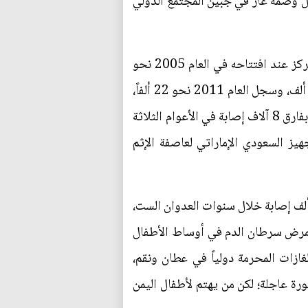
تظل وصمة عار في جبين المجتمع الدولي
تتحدث الإحصائيات الرسمية الصادرة عن المركز الوطني لعلاج الأورام في مارس 2018، عن استقبال المركز عند افتتاحه في العام 2005 نحو
11 ألف إصابة بالسرطان، وسجل العام 2006 نحو 13269 إصابة، ليرتفع عددهم في العام 2007 إلى 19 ألف، وسجل العام 2011 نحو 22 ألفاً،
وفي العام 2016 قفز عدد المصابين إلى 25 ألف حالة، وفي العام 2017 تم تسجيل أكثر من 30 ألف حالة، بفارق 8 آلاف إصابة في الأعوام الثلاثة
البداية الفعلية للتجهيز السعودي الإماراتي لعاصفة الإثم
ة الصحة العامة والسكان بحكومة الإنقاذ في تقرير لها بتاريخ 5 فبراير 2021 تحدثت عن تسجيل 71 ألف إصابة خلال سنوات العدوان الست،
1% أطفال، وارتفعت حالات الإصابة بمرض سرطان الدم في أوساط الأطفال
ي للأسلحة والغازات المحرمة دولياً في عطان ونقم،
ارج للعلاج بصورة عاجلة؛ لكن من يهتم لأطفال اليمن