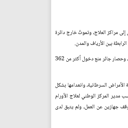
 إلى مراكز العلاج، وتموتُ خارج دائرة
رابطة بين الأرياف والمدن.
كما أن الأرقام الصادمة لتزايد عدد الوفيات، نتيجة طبيعية لعدوان نُزعت من قلبه الأسود الإنسانية والرحمة، وحصار جائر منع دخول أكثر من 362
 الأمراض السرطانية، وانعدامها بشكل
ل العامين 2016 / 2017، ولم يتبقَّ سوى نوع واحد من أصل 50 نوعاً، بحسب مدير المركز الوطني لعلاج الأورام
توقف جهازين عن العمل، ولم يتبق لدى