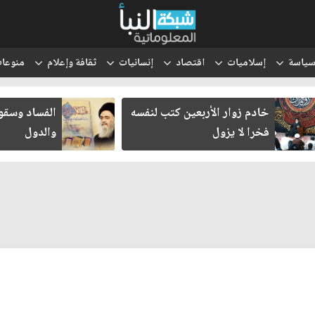
ياسة
إسلاميات
اقتصاد
إنسانيات
ثقافة وإعلام
منوعا
خادم زوار الأربعين كتب لنفسه
الفساد وسق
فخرا لا يزول
والدول