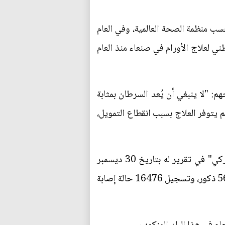
الة جديدة في العام 2017، لم يحصل منهم على العلاج بشكل مناسب سوى 40% بحسب منظمة الصحة العالمية، وفي العام
فال) العلاج في المركز الوطني لعلاج الأورام في صنعاء منذ العام
محذرة في سبتمبر 2019، من وفاة 35 ألف مريض بالسرطان في اليمن، إن لم يتوفر التمويل اللازم لعلاجهم: "‏لا ينبغي أن يُعد ‎السرطان بمثابة
ألف مريض بالسرطان في اليمن إن لم يتوفر العلاج بسبب انقطاع التمويل،
وتتحدث إحصائيات مرصد السرطان العالمي التابع لمنظمة الصحة العالمية، كما يذكر موقع "اليمني الأميركي" في تقرير له بتاريخ 30 ديسمبر
2020، عن وفاة 12103 حالات من مرضى السرطان في اليمن، خلال العام 2020، منها 6436 إناث، و5667 ذكور، وتسجيل 16476 حالة إصابة