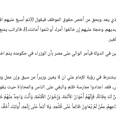
 الذي يعد وبحق من أخص حقوق الموظف فيقول ((ثم أسبغ عليهم ال
يهم، وحجة عليهم إن خالفوا أمرك أو ثلموا أمانتك))، فالراتب يمن
غير.
فين في الدولة فيأمر الوالي على مصر بأن الوزراء في حكومته يتم
يشترط في رؤية الإمام علي ان لا يعين وزيراً من سبق وإن عمل وزي
د اعتادوا ممارسة ظلم والبغي على الناس والمحاباة حيث يقول: ((شرُّ وُزَر
َكَ بِطَانَةً، فَإِنَّهُمْ أَعْوَانُ الأَثَمَة، وَإِخْوَانُ الظَّلَمَةِ، وَأَنْتَ وَاجِدٌ مِنْهُمْ خَيْ
َامِهِمْ، مِمَّنْ لَمْ يُعَاوِنْ ظَالِماً عَلَى ظُلْمِهِ، وَلا آثِماً عَلَى إِثْمِهِ، أُولئِكَ أَخَفُّ