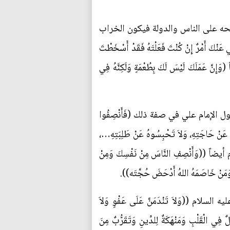
لحه على الناس والدولة فيكون الخراب
ْرٌ إِنْ كُنْتَ فَعَلْتَهُ فَقَدْ أَسْخَطْتَ
نَّ عَمَلَكَ لَيْسَ لَكَ بِطُعْمَةٍ وَلَكِنَّهُ فِي
 الإمام علي في صفة ذلك (فَأَنْصِفُوا
حَداً عَنْ حَاجَتِهِ، وَلاَ تَحْبِسُوهُ عَنْ طَلِبَتِهِ…،
لام أيضاً ((وَأَنْصِفِ النَّاسَ مِنْ نَفْسِكَ وَمِنْ
ِهِ وَمَنْ خَاصَمَهُ اللهُ أَدْحَضَ حُجَّتَه)).
 ((وَلاَ تَنْدَمَنَّ عَلَى عَفْوٍ وَلاَ
الٌ فِي الْقَلْبِ وَمَنْهَكَةٌ لِلدِّينِ وَتَقَرُّبٌ مِنَ