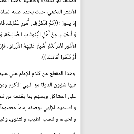
المكلف بها بكفاءة وفاعلية، وهذا المع
الأشتر النخعي، حيث يحدد عليه السلام
إذ يقول: ((ثُمَّ انْظُرْ فِي أُمُورِ عُمَّالِكَ، فَاسْتَعْم
وَالْـحَيَاءِ، مِنْ أَهْلِ الْبُيُوتَاتِ الصَّالِـحَةِ، وَال
الأُمُورِ نَظَراً.ثُمَّ أَسْبِغْ عَلَيْهِمُ الأَرْزَاقَ، فَ
أَوْ ثَلَمُوا أَمَانَتَكَ)).
وهذا المقطع من كلام الإمام علي عليه
فيها شؤون الدولة مع النبي الأكرم ومن
على المشاكل ويسهم بما يقدمه من نصح
والتسديد الإلهي بوصفه إماماً معصوماً
والحياء، والنسب الطيب، والتقوى، وغي