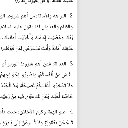
عَلَيْكَ عَطْفاً، وَأَقَلُّ لِغَيْرِكَ إِلْفاً،)).
2- النزاهة والأمانة: من أهم شروط ا
والظلم والعدوان لذا يقول عليه السلام لبعض كبا
رَبَّكَ وَعَصَيْتَ إِمَامَكَ وَأَخْزَيْتَ أَمَانَتَك
عُنُقِكَ أَمَانَةٌ وَأَنْتَ مُسْتَرْعًى لِمَنْ فَوْقَك).
3- العدالة: فمن أهم شروط الوزير أو 
النَّاسَ مِنْ أَنْفُسِكُمْ، وَاصْبِرُوا لِحَوَائِجِهِمْ فَ
وَلاَ تَدَّخِرُوا أَنْفُسَكُمْ نَصِيحَةً، وَلاَ الْجُ
خَاصَّةِ أَهْلِكَ وَمَنْ لَكَ هَوًى فِيهِ‏ مِنْ رَعِيَّتِ
4- علو الهمة وكرم الأخلاق: حيث يأمر ال
تَبْجَحَنَ‏ بِعُقُوبَةٍ وَلاَ تُسْرِعَنَّ إِلَى بَادِرَةٍ 