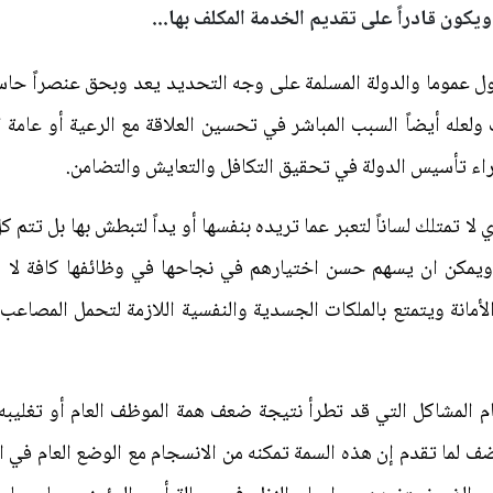
ويكون قادراً على تقديم الخدمة المكلف بها...
 عموما والدولة المسلمة على وجه التحديد يعد وبحق عنصراً حاسم
عله أيضاً السبب المباشر في تحسين العلاقة مع الرعية أو عامة ال
وراء تأسيس الدولة في تحقيق التكافل والتعايش والتضامن.
تمتلك لساناً لتعبر عما تريده بنفسها أو يداً لتبطش بها بل تتم ك
ويمكن ان يسهم حسن اختيارهم في نجاحها في وظائفها كافة لا سيم
مانة ويتمتع بالملكات الجسدية والنفسية اللازمة لتحمل المصاعب و
م المشاكل التي قد تطرأ نتيجة ضعف همة الموظف العام أو تغليبه
ف لما تقدم إن هذه السمة تمكنه من الانسجام مع الوضع العام في ال