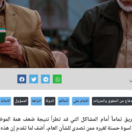
ي
لدفاع عن الحقوق والحريات
الامام علي
الحاكم
الدولة
النزاهة
المسؤول
الامانة
ق تماماً أمام المشاكل التي قد تطرأ نتيجة ضعف همة الموظف
اسوة حسنة لغيره ممن تصدى للشأن العام، أضف لما تقدم إن هذه ا