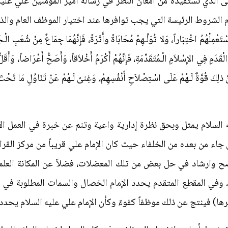
نى الذي نستفيده من امعان النظر في رسالة أمير المؤمنين علي علي
 الشروط الرئيسة التي يجب توافرها عند اختيار الموظف العام والذي
ِلْهُمُ اخْتِبَاراً، وَلا تُوَلِّـهِمْ مُحَابَاةً وأَثَرَةً، فَإِنَّهُمَا جِمَاعٌ مِنْ شُعَبِ الْـجَوْ
ْقَدَمِ فِي الإِسْلاَمِ الْـمُتَقَدِّمَةِ، فَإِنَّهُمْ أَكْرَمُ أَخْلاَقاً، وَأَصَحُّ أَعْرَاضاً، وَأَق
إِنَّ ذلِكَ قُوَّةٌ لَـهُمْ عَلَى اسْتِصْلاَحِ أَنْفُسِهِمْ، وَغِنىً لَـهُمْ عَنْ تَنَاوُلِ مَا تَحْتَ
 السلام يمثل وبحق نظرة إدارية واعية وتنم عن خبرة في العمل ال
 جاء من بعده من الخلفاء حيث كان الإمام علي قريباً من مركز القر
 وارشاد في حل بعض من تلك المعضلات، فضلاً عن المكانة العلمية
، وفي المقطع المتقدم يحدد الإمام الخصال والسمات المطلوبة في ا
رها) فينتج عن ذلك موظفاً كفوءً وكأن الإمام علي عليه السلام يحد