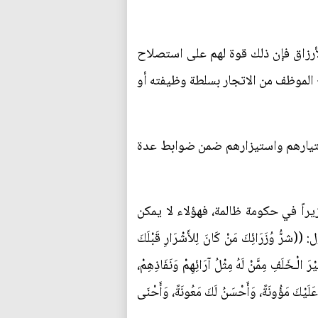
أرزاق فإن ذلك قوة لهم على استصلاح
ع الموظف من الاتجار بسلطة وظيفته أو
 اختيارهم واستيزارهم ضمن ضوابط عدة
راً في حكومة ظالمة، فهؤلاء لا يمكن
َائِكَ مَنْ كَانَ لِلأَشْرَارِ قَبْلَكَ
رَ الْـخَلَفِ مِمَّنْ لَهُ مِثْلُ آرَائِهِمْ وَنَفَاذِهِمْ،
 عَلَيْكَ مَؤُونَةً، وَأَحْسَنُ لَكَ مَعُونَةً، وَأَحْنَى