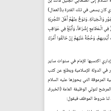
ه السلام إلى الصحابي الجليل مالك بن
 كان يسمى في تلك الفترة بـ(العمال)
رِ وَالْـخِيَانَةِ. وَتوَخَّ مِنْهُمْ أَهْلَ التَّجْرِبَةِ
َلُّ فِي الْـمَطَامِعِ إِشْرَافاً، وَأَبْلَغُ فِي عَوَاقِبِ
 أَيْدِيهِمْ، وَحُجَّةٌ عَلَيْهِمْ إِنْ خَالَفُوا أَمْرَكَ
إداري اكتسبها الإمام في سنوات ساير
ار في الدولة الإسلامية ويطلع عن كثب
 المرموقة التي يحوزها عليه السلام
لمرشح لتولي الوظيفة العامة (الخبرة،
د لنا شروط الموظف فيقول: