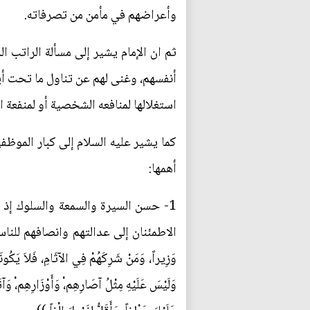
وأعراضهم في مأمن من تصرفاته.
ثم ان الإمام يشير إلى مسألة الراتب
أنفسهم، وغنى لهم عن تناول ما تحت أيد
استغلالها لمنافعه الشخصية أو لمنفعة ال
كما يشير عليه السلام إلى كبار الموظ
أهمها:
1- حسن السيرة والسمعة والسلوك إذ 
الاطمئنان إلى عدالتهم وانصافهم للناس، فق
وَزِيراً، وَمَنْ شَرِكَهُمْ فِي الآثَامِ، فَلاَ يَكُونَنَّ ل
وَلَيْسَ عَلَيْهِ مِثْلُ آصَارِهِم،ْ وَأَوْزَارِهِم،ْ وَآث