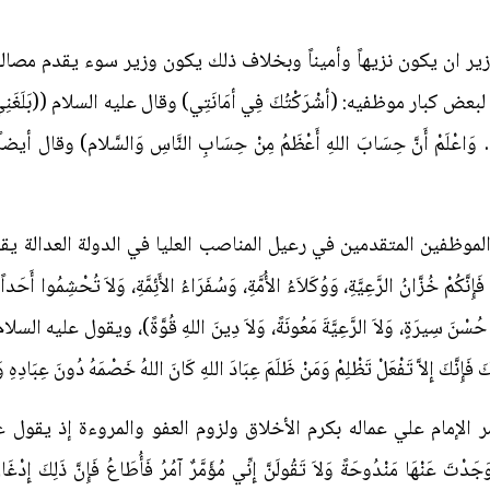
لوزير ان يكون نزيهاً وأميناً وبخلاف ذلك يكون وزير سوء يقدم مصا
ر موظفيه: (أشْرَكْتُكَ فِي أمَانَتِي) وقال عليه السلام ((بَلَغَنِي عَنْكَ أَم
َ… وَاعْلَمْ أَنَّ حِسَابَ اللهِ أَعْظَمُ مِنْ حِسَابِ النَّاسِ وَالسَّلام) وقال أيضاً (وَإِ
الموظفين المتقدمين في رعيل المناصب العليا في الدولة العدالة يقول
إِنَّكُمْ خُزَّانُ الرَّعِيَّةِ، وَوُكَلاَءُ الأُمَّةِ، وَسُفَرَاءُ الأَئِمَّةِ، وَلاَ تُحْشِمُوا أَ
نْدَ حُسْنَ سِيرَةٍ، وَلاَ الرَّعِيَّةَ مَعُونَةً، وَلاَ دِينَ اللهِ قُوَّةً)، ويقول عليه الس
كَ فَإِنَّكَ إِلاَّ تَفْعَلْ تَظْلِمْ وَمَنْ ظَلَمَ عِبَادَ اللهِ كَانَ اللهُ خَصْمَهُ دُونَ عِبَاد
إمام علي عماله بكرم الأخلاق ولزوم العفو والمروءة إذ يقول عليه السلام
وَجَدْتَ عَنْهَا مَنْدُوحَةً وَلاَ تَقُولَنَّ إِنِّي مُؤَمَّرٌ آمُرُ فَأُطَاعُ فَإِنَّ ذَلِكَ إِدْغَ