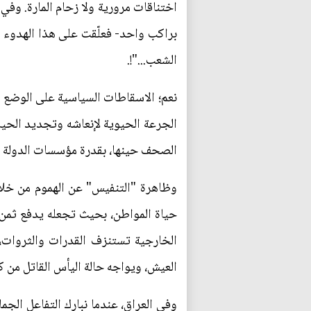
اختناقات مرورية ولا زحام المارة. وف
براكب واحد- فعلّقت على هذا الهدوء ا
الشعب..."!.
نعم؛ الاسقاطات السياسية على الوضع ا
الجرعة الحيوية لإنعاشه وتجديد الحي
الصحف حينها، بقدرة مؤسسات الدولة و
وظاهرة "التنفيس" عن الهموم من خلا
حياة المواطن، بحيث تجعله يدفع ثم
الخارجية تستنزف القدرات والثروات، ا
العيش، ويواجه حالة اليأس القاتل من 
وفي العراق، عندما نبارك التفاعل الج