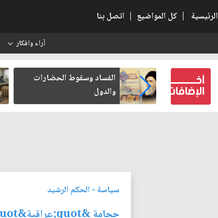
الرئيسية
|
كل المواضيع
|
اتصل بنا
آراء وافكار
س
بعين كتب لنفسه
الفساد وسقوط الحضارات
والدول
سياسة
-
الحكم الرشيد
حجامة &quot;عراقية&quot;!