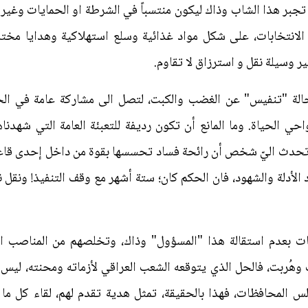
 تجبر هذا الشاب وذاك ليكون منتسباً في الشرطة او الحمايات وغيرها.
م الانتخابات، على شكل مواد غذائية وسلع استهلاكية وهدايا مخت
ير وسيلة نقل و استرزاق لا تقاوم.
حالة "تنفيس" عن الغضب والكبت، لتصل الى مشاركة عامة في الح
ي الحياة. وما المانع أن تكون رديفة للتعبئة العامة التي شهدناها
ة تحدث اليّ شخص أن رائحة فساد تحسسها بقوة من داخل إحدى قاع
لأدلة والشهود، فان الحكم كان؛ ستة أشهر مع وقف التنفيذ! ونقل 
بات بعدم استقالة هذا "المسؤول" وذاك، وتخلصهم من المناصب ال
ت وهُربت، فالحل الذي يتوقعه الشعب العراقي لأزماته ومحنته، ليس 
س المحافظات، فهذا بالحقيقة، تمثل هدية تقدم لهم، لقاء كل م