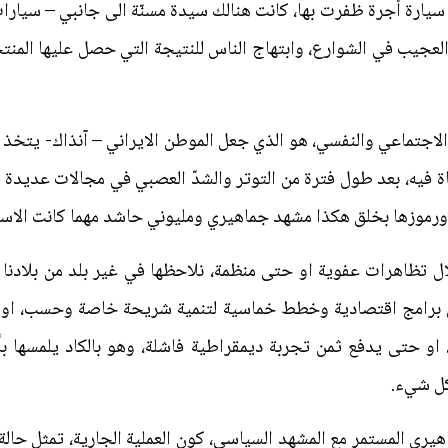
ي سيارة أجرة ظفرت بها، كانت هنالك سيدة مسنّة الى جانبي – سيارا
لعجيب في الشوارع، وابتهاج الناس للنتيجة التي حصل عليها المن
لاجتماعي والنفسي، هو الذي جعل الموطن الايراني – آنذاك- يتخذ
اة فيه، بعد طول فترة من التوتر والشدّ العصبي في مجالات عديدة
رموزها بخلق هكذا مشهد جماهيري ومليوني حاشد مهما كانت الاسب
ل تظاهرات عفوية او حتى منظمة، نلاحظها في غير بلد من بلادنا 
ن برامج اقتصادية وخطط خماسية لتنمية شريحة خاصة وحسب، او 
و حتى يدفع ثمن تجربة ديمقراطية فاشلة، وهو بالكاد يلمسها بأح
كل شيء.
ماهيري المستمر مع المشهد السياسي، كون العملية الجارية، تمثل ح