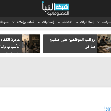
ياسة
إسلاميات
اقتصاد
إنسانيات
ثقافة وإعلام
منوعا
رواتب الموظفين على صفيح
هجرة الكفاءا
ساخن
الأسباب والآث
والإدارية