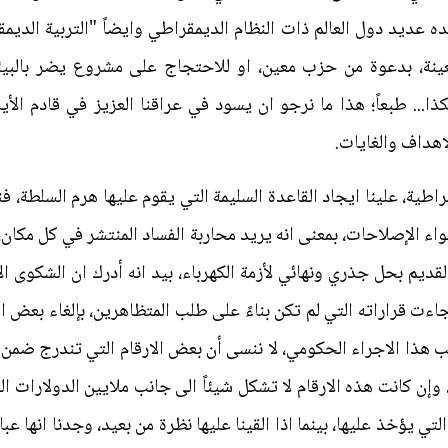
ه عديد دول العالم ذات النظام الديمقراطي وايضاً "التربية الد
نة، بدعوة من حزب معين، او للاحتجاج على مشروع يضر بالبيئة،
ا... طبعاً؛ هذا ما نرجو ان يسود في عراقنا العزيز في قادم الأيا
اهداف والغايات.
ية، علينا ايجاد القاعدة السليمة التي يقوم عليها هرم السلطة، فنح
واء الإصلاحات، بمعنى انه يريد محاربة الفساد المنتشر في كل مكان، ل
لقديم بحل جذري ونهائي لأزمة الكهرباء، بيد انه أدرك ان الشكوى 
اءت قراراته التي لم تكن بناءً على طلب المتظاهرين، بإلغاء بعض 
 هذا الاجراء الحكومي، لا ننسى أن بعض الارقام التي تندرج ضمن 
إن كانت هذه الارقام لا تشكل شيئاً الى جانب ملايين الدولارات الت
تي يؤخذ عليها، بينما اذا القينا عليها نظرة من بعيد، وجدنا انها ع