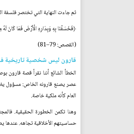
ثم جاءت النهاية التي تختصر فلسفة العد
﴿فَخَسَفْنَا بِهِ وَبِدَارِهِ الْأَرْضَ فَمَا كَانَ لَهُ 
(القصص: 79–81)
قارون ليس شخصية تاريخية ف
الخطأ الشائع أننا نقرأ قصة قارون 
عصر يصنع قارونه الخاص: مسؤول يظن أ
العام كأنه ملكية خاصة.
وهنا تكمن الخطورة الحقيقية. فالمجت
حساسيتهم الأخلاقية تجاهه. عندها يصب