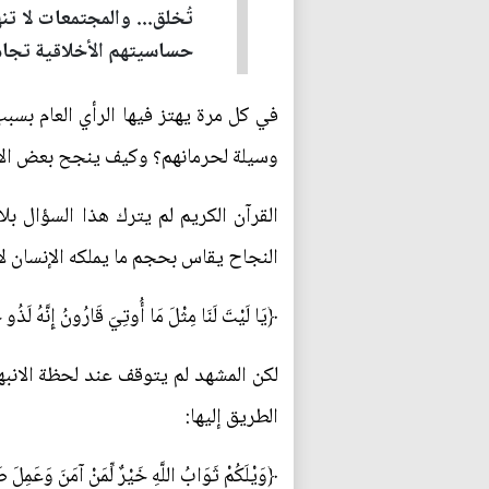
تُخلق... والمجتمعات لا ت
حساسيتهم الأخلاقية تجاه
في كل مرة يهتز فيها الرأي العام بسب
وسيلة لحرمانهم؟ وكيف ينجح بعض الأفر
القرآن الكريم لم يترك هذا السؤال بل
النجاح يقاس بحجم ما يملكه الإنسان لا
﴿يَا لَيْتَ لَنَا مِثْلَ مَا أُوتِيَ قَارُونُ إِنَّهُ لَذ
لكن المشهد لم يتوقف عند لحظة الانبه
الطريق إليها:
﴿وَيْلَكُمْ ثَوَابُ اللَّهِ خَيْرٌ لِّمَنْ آمَنَ وَعَمِلَ صَا