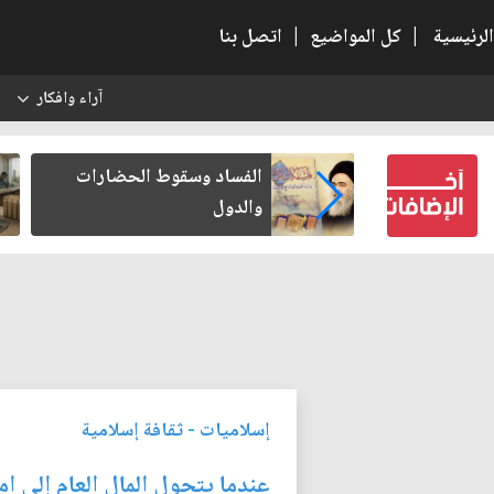
الرئيسية
|
كل المواضيع
|
اتصل بنا
آراء وافكار
س
بعين كتب لنفسه
الفساد وسقوط الحضارات
والدول
إسلاميات
-
ثقافة إسلامية
عندما يتحول المال العام إلى 