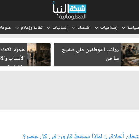
ياسة
إسلاميات
اقتصاد
إنسانيات
ثقافة وإعلام
منوعا
رواتب الموظفين على صفيح
هجرة الكفاءا
ساخن
الأسباب والآث
والإدارية
امتحان أخلاقي: لماذا يسقط قارون في كل عصر؟