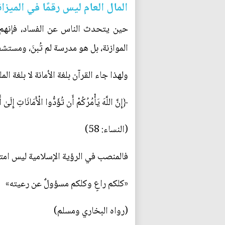
المال العام ليس رقمًا في الميزان
حين يتحدث الناس عن الفساد، فإنهم غا
الموازنة، بل هو مدرسة لم تُبنَ، ومستش
ولهذا جاء القرآن بلغة الأمانة لا بلغة المل
﴿إِنَّ اللَّهَ يَأْمُرُكُمْ أَن تُؤَدُّوا الْأَمَانَاتِ إِلَى
(النساء: 58)
فالمنصب في الرؤية الإسلامية ليس امتي
«كلكم راعٍ وكلكم مسؤولٌ عن رعيته»
(رواه البخاري ومسلم)