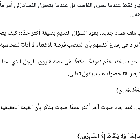
نهار فقط عندما يسرق الفاسد، بل عندما يتحول الفساد إلى أمر م
ه...
ب ملف فساد جديد، يعود السؤال القديم بصيغة أكثر حدّة: كيف يتح
اد في إقناع أنفسهم بأن المنصب فرصة للاغتناء لا أمانة للمحاسبة
ا جواب. فقد قدّم نموذجًا مكثفًا في قصة قارون، الرجل الذي امت
 بطريقة حصوله عليه. يقول تعالى:
ُو حَظٍّ عَظِيمٍ﴾
ار. فقد جاء صوت آخر أكثر عمقًا، صوت يذكّر بأن القيمة الحقيقية
لِحًا ۚ وَلَا يُلَقَّاهَا إِلَّا الصَّابِرُونَ﴾