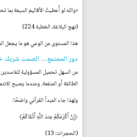
«والله لو أُعطيتُ الأقاليم السبعة بما 
(نهج البلاغة، الخطبة 224)
هذا المستوى من الوعي هو ما يجعل الفس
دور المجتمع… الصمت شريك 
من السهل تحميل المسؤولية للفاسدين وح
الطائفة أو المنفعة. وعندما يصبح الانتما
ولهذا جاء المبدأ القرآني واضحًا:
﴿إِنَّ أَكْرَمَكُمْ عِندَ اللَّهِ أَتْقَاكُمْ﴾
(الحجرات: 13)