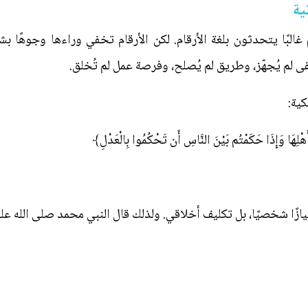
ية
لبًا يتحدثون بلغة الأرقام. لكن الأرقام تخفي وراءها وجوهًا بش
فى لم يُجهّز، وطريق لم يُصلح، وفرصة عمل لم تُخلق.
كية:
ٰ أَهْلِهَا وَإِذَا حَكَمْتُم بَيْنَ النَّاسِ أَن تَحْكُمُوا بِالْعَدْلِ﴾
ازًا شخصيًا، بل تكليف أخلاقي. ولذلك قال النبي محمد صلى الله عليه