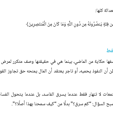
الة كلها:
مِن فِئَةٍ يَنصُرُونَهُ مِن دُونِ اللَّهِ وَمَا كَانَ مِنَ الْمُنتَصِرِينَ﴾
قط
بوصفها حكاية من الماضي، بينما هي في حقيقتها وصف متكرر لمرض 
ن النفوذ يحميه، أو تاجر يعتقد أن المال يمنحه حق تجاوز القوان
معات لا تنهار فقط عندما يسرق الفاسد، بل عندما يتحول الفساد
ح السؤال: “كم سرق؟” بدلًا من “كيف سمحنا بهذا أصلًا؟”.