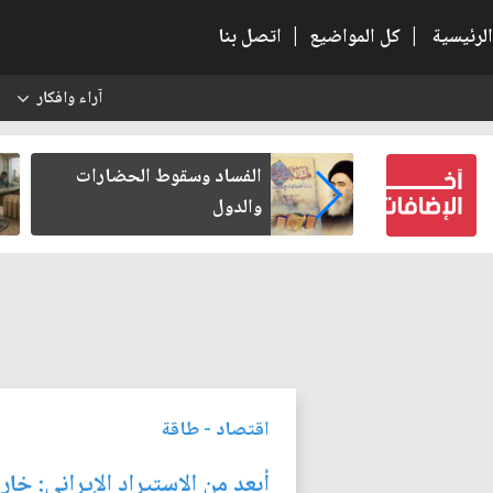
الرئيسية
|
كل المواضيع
|
اتصل بنا
آراء وافكار
س
 الحضارات
رواتب الموظفين على صفيح
ساخن
اقتصاد
-
طاقة
أبعد من الاستيراد الإيراني: خا