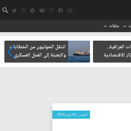
ت
ملفات
يون من الخطابات
مأزق الزيدي مع الميليشيات
 العمل العسكري
الخميس 02 تموز 2026