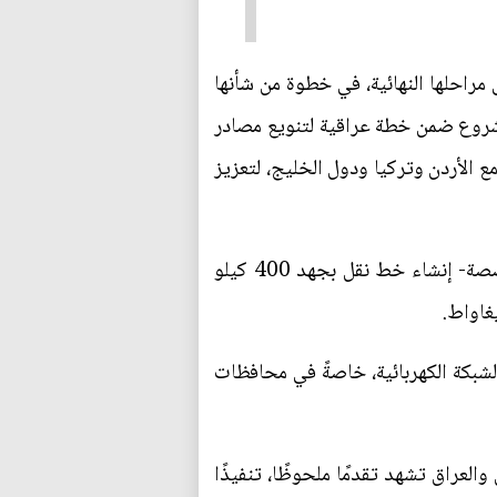
مراحلها النهائية، في خطوة من شأنها
لمشروع ضمن خطة عراقية لتنويع مصادر
ع الأردن وتركيا ودول الخليج، لتعزيز
وتتضمن المرحلة الثانية من الربط الكهربائي بين العراق والأردن -وفق قاعدة بيانات منصة الطاقة المتخصصة- إنشاء خط نقل بجهد 400 كيلو
لشبكة الكهربائية، خاصةً في محافظات
العراق تشهد تقدمًا ملحوظًا، تنفيذًا