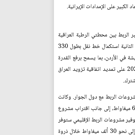
 الكبير على الإمدادات الإيرانية.
لة الأولى من مشروع الربط الكهربائي بين العراق والأردن الخدمة في مارس/آذار 2024، عبر الربط بين محطتي الرطبة العراقية
والريشة الأردنية، لتزويد منطقة الرطبة بنحو 50 ميغاواط على جهد 132 كيلو فولت. وتتضمن المرحلة الثانية استكمال خط نقل بطول 330
الريشة في الأردن، بما يسمح برفع القدرة
التبادلية إلى ما بين 150 و200 ميغاواط في مرحلتها الأولى. وكان الأردن قد وافق في أغسطس/آب 2025 على تمديد اتفاقية تزويد العراق
شترك.
مشروعات الربط مع دول الجوار. وكانت
وزارة الكهرباء العراقية قد أعلنت اكتمال مشروع الربط مع تركيا، الذي يستهدف تزويد العراق بنحو 600 ميغاواط، إلى جانب اقتراب مشروع
ى. ويعوّل العراق على توفير مشروعات الربط الإقليمي ستوفر
نحو 1250 ميغاواط من الأردن وتركيا ودول الخليج، إلّا إنها لن تكون كافية لسدّ العجز الذي قد يصل إلى نحو 30 ألف ميغاواط خلال ذروة