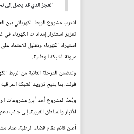
العجز الذي قد يصل إلى نحو 30 ألف ميغاواط خلال ذروة الص
اقترب مشروع الربط الكهربائي بين الع
تعزيز استقرار إمدادات الكهرباء في غ
استيراد الكهرباء وتقليل الاعتماد على
مرونة الشبكة الوطنية.
فولت، بما يتيح تزويد الشبكة العراقية بقدرة أولية تبلغ 200 ميغاواط، مع إمكان
ويُعدّ المشروع أحد أبرز مشروعات الر
الأنبار والمناطق الغربية، إلى جانب دعم
أعلن قائم مقام قضاء الرطبة، عماد مشع