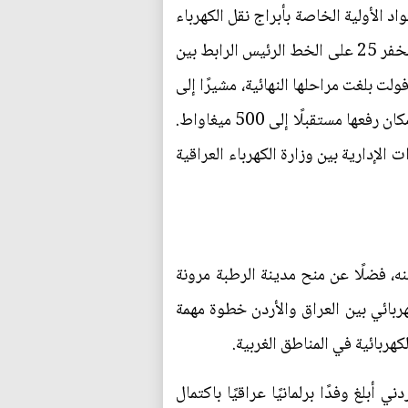
 الأولية الخاصة بأبراج نقل الكهرباء
وصلت إلى موقع المشروع، تمهيدًا للمباشرة بنصب 63 برجًا لربط محطة الرطبة بجهد 400 كيلو فولت مع مخفر 25 على الخط الرئيس الرابط بين
سب ما ذكرت وكالة واع. وأضاف أن الأعمال في محطة الرطبة المتنقلة بجهد 400 كيلو فولت بلغت مراحلها النهائية، مشيرًا إلى
أن استكمال نصب الأبراج سيتيح إنجاز الربط مع الجانب الأردني بقدرة أولية تصل إلى 200 ميغاواط، مع إمكان رفعها مستقبلًا إلى 500 ميغاواط.
لإدارية بين وزارة الكهرباء العراقية
، فضلًا عن منح مدينة الرطبة مرونة
و فولت. ويمثّل مشروع الربط الكهربائي بين العراق والأردن خطوة مهمة
ربائية في المناطق الغربية.
لغ وفدًا برلمانيًا عراقيًا باكتمال