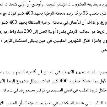
رباء بمتابعة المشروعات الإستراتيجية. وأوضح أن أولى شحنات المواد
العراق والأردن، بح
ن جاهزة خلال الشهرين المقبلين، في حين يتبقى استكمال الإجراءات ا
مي.
ن ساعات تجهيز الكهرباء في العراق في أقضية القائم وراوة وعنه
أكبر في التزويد الكهربائي، عبر ربطها لأول مرة بشبكة خطوط 400 كيل
 خلال ذروة الطلب في فصل الصيف، مع توفير مصدر إضافي للطاقة الكه
 النائب علي شداد قد كشف في تصريحات مؤخرًا أن الجانب الأردني أب