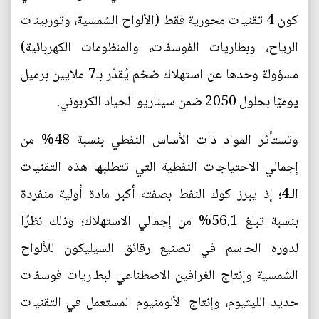
كون 4 تقنيات محورية فقط (الألواح الشمسية، وتوربينات
الرياح، وبطاريات الفوسفات، والمنظومات الكهربائية)
مسؤولة وحدها عن استهلاك ضخم يُقدَّر بـ7 ملايين برميل
يوميًا بحلول 2050 ضمن سيناريو الحياد الكربوني.
وتستأثر المواد ذات الأساس النفطي بنسبة 48% من
إجمالي الاحتياجات النفطية التي تتطلبها هذه التقنيات
الـ4؛ إذ يبرز كوك النفط بصفته أكبر مادة أولية منفردة
بنسبة تبلغ 56.1% من إجمالي الاستهلاك؛ وذلك نظرًا
لدوره الحاسم في تصنيع رقائق السيليكون للألواح
الشمسية وإنتاج الغرافين الاصطناعي لبطاريات فوسفات
حديد الليثيوم، وإنتاج الألومنيوم المستعمل في التقنيات