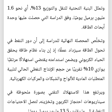
وتمثّل البنية التحتية للنقل والتوزيع 13%، أي نحو 1.6
مليون برميل يوميًا، وفق الدراسة التي حصلت عليها وحدة
أبحاث الطاقة.
وتخلُص المحصلة النهائية للدراسة إلى أن دور النفط في
تحول الطاقة سيزداد عمقًا؛ إذ إن بناء نظام طاقة يحقق
الحياد الكربوني ويضمن استدامته يقتضي استهلاكًا مرتقبًا
يوازي 10% تقريبًا من حجم الإنتاج النفطي الحالي لتلبية
المتطلبات المادية للألواح والشبكات والمركبات الكهربائية.
ويرتفع هذا الاستهلاك التقني بصورة ملحوظة في
سيناريوهات احتجاز الكربون وتخزينه، لتصل الاحتياجات
النفطية إلى ما يقارب 13.5 مليون برميل يوميًا.