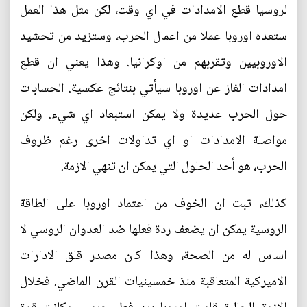
لروسيا قطع الامدادات في اي وقت، لكن مثل هذا العمل
ستعده اوروبا عملا من اعمال الحرب، وستزيد من تحشيد
الاوروبيين وتقربهم من اوكرانيا. وهذا يعني ان قطع
امدادات الغاز عن اوروبا سيأتي بنتائج عكسية. الحسابات
حول الحرب عديدة ولا يمكن استبعاد اي شيء. ولكن
مواصلة الامدادات او اي تداولات اخرى رغم ظروف
الحرب، هو أحد الحلول التي يمكن ان تنهي الازمة.
كذلك، ثبت ان الخوف من اعتماد اوروبا على الطاقة
الروسية يمكن ان يضعف ردة فعلها ضد العدوان الروسي لا
اساس له من الصحة، وهذا كان مصدر قلق الادارات
الاميركية المتعاقبة منذ خمسينيات القرن الماضي. فخلال