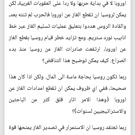
اوروبا لا في بداية حربها ولا ردا على العقوبات الغربية، لكن
يمكن لروسيا ان تقطع الغاز عن اوروبا فالحرب لم تنته بعد،
والقادة الروس هددوا بتعليق عمليات تسليم الغاز عبر خط
انابيب نورد ستريم. ومع تزايد خطر قيام روسيا بقطع الغاز
عن اوروبا، ارتفعت صادرات الغاز من روسيا منذ بدء
الصراع. كيف يمكن توضيح هذا التناقض؟
ربما تكون روسيا بحاجة ماسة الى المال. ولكن اذا كان هذا
صحيحا، ففي اي ظروف يمكن ان تقطع امدادات الغاز عن
اوروبا (وهذا الامر اثار قلق كثر من الباحثين
والاستراتيجيين لسنوات)؟
ربما تعتقد روسيا ان الاستمرار في تصدير الغاز يمنحها قوة