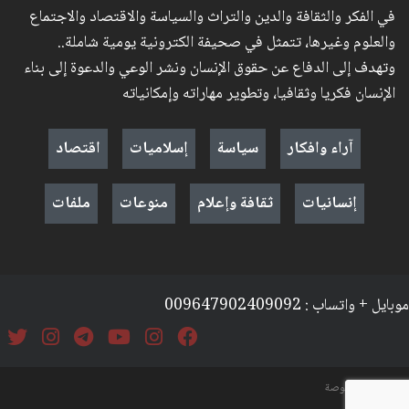
في الفكر والثقافة والدين والتراث والسياسة والاقتصاد والاجتماع
والعلوم وغيرها، تتمثل في صحيفة الكترونية يومية شاملة..
وتهدف إلى الدفاع عن حقوق الإنسان ونشر الوعي والدعوة إلى بناء
الإنسان فكريا وثقافيا، وتطوير مهاراته وإمكانياته
آراء وافكار
سياسة
إسلاميات
اقتصاد
إنسانيات
ثقافة وإعلام
منوعات
ملفات
موبايل + واتساب : 009647902409092
السياسة والخصوصة