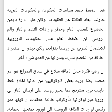
هذا الضغط يعقد سياسات الحكومة، والحكومات الغربية
حاولت ابعاد الطاقة عن العقوبات، وكان على ادارة بايدن
الخضوع للغضب العام وحظر وارادات النفط والغاز والم
الروسي. ان الضغط العام على الحكومات الاوروبية
للانفصال السريع عن روسيا يتزايد، ولكن يبدو ان استيراد
الطاقة من الخصم شيء، وشرائها من العدو شيء آخر.
ان وضع فكرة جعل الطاقة سلاح في سياق الصراع هو امر
صعب ايضا. يريد بعض الاوكرانيين من المانيا اغلاق خط
انابيب نورد ستريم، مما يجبر روسيا على ارسال الغاز الى
اوروبا عبر اوكرانيا. فأوكرانيا لطالما اعتقدت ان كونها ممر
رئيس لواردات الطاقة الروسية الى اوروبا يمنحها الحماية،