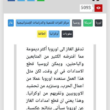
5093
اوربا
أمريكا
روسيا
مركز الفرات للتنمية والدراسات الإستراتيجية
غاز
عقوبات
أوكرانيا
الطاقة
تدفق الغاز الى اوروبا أكثر ديمومة
مما افترضه الكثير من المتابعين
والباحثين، ويمكن لروسيا قطع
الامدادات في اي وقت، لكن مثل
هذا العمل ستعده اوروبا عملا من
اعمال الحرب، وستزيد من تحشيد
الاوروبيين وتقربهم من اوكرانيا.
وهذا يعني ان قطع امدادات الغاز
عن اوروبا سيأتي بنتائج عكسية.