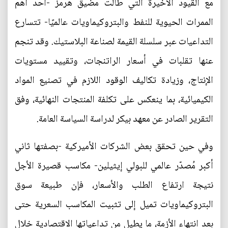
مع القيود الأخيرة التي طالت مضيق هرمز -أحد أهم
الممرات الحيوية للنفط والبتروكيماويات عالميًا- تتسارع
التداعيات عبر سلسلة القيمة لصناعة البلاستيك. وقد تنجم
عنها تقلبات في أسعار الراتنجات، وتقييد مستويات
الإنتاج، وزيادة تكاليف الوقود اللازم في تصنيع المواد
الكيميائية، بما ينعكس على تكلفة المنتجات النهائية، وفق
التقرير الصادر عن معهد بيكر لدراسة السياسة العامة.
وفي حين تحقق بعض الشركات الأميركية -بصفتها ثاني
أكبر مُصدّر عالمي للبولي إيثيلين- مكاسب قصيرة الأجل
نتيجة ارتفاع الطلب والأسعار، فإن طبيعة سوق
البتروكيماويات تميل إلى تثبيت المكاسب السعرية حتى
بعد انتهاء الأزمة، ما يطيل من تداعياتها الاقتصادية خلال