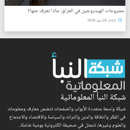
مشروعات الهيدروجين في العراق: ماذا تعرف عنها؟
الثلاثاء 28 تموز 2026
شبكة النبأ المعلوماتية
شبكة واسعة متعددة الأبواب والصفحات تتضمن معارف ومعلومات
في الفكر والثقافة والدين والتراث والسياسة والاقتصاد والاجتماع
والعلوم وغيرها، تتمثل في صحيفة الكترونية يومية شاملة..