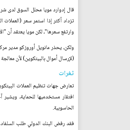
قال إدوارد مويا محلل السوق لدى شرك
تزداد أكثر إذا استمر سعر (العملات ا
وارتفع سعرها"، لكن مويا يعتقد أن "الأ
ولكن، يحذر مانويل أوروزكو مدير مرك
(لإرسال أموال بالبيتكوين) لأن معالجة 
ثغرات
تعارض جهات تنظيم العملات البيتكوين 
افتقار مستخدميها للحماية، ويشير آخ
الحاسوبية.
فقد رفض البنك الدولي طلب السلفادور