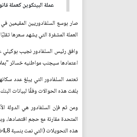
عملة البيتكوين كعملة قانو
صار بوسع السلفادوريين المقيمين في 
العملة المشفرة التي يشهد سعرها تقلبًا
اعتمادها سيجنب مواطنيه خسائر "بملاي
بلغت هذه الحوالات وفقًا لبيانات البنك الدولي في عام 2020 أ
ومن ثم فإن السلفادور هي الدولة الأم
هذه التحويلات (التي نمت بنسبة 4,8% العام الماضي) كداعم مهم لاقتصادها القائم على الدولار. بحسب فرانس برس.