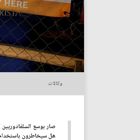
وكالات
صار بوسع السلفادوريين ا
هل سيخاطرون باستخدام ال