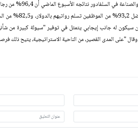
وكشف استطلاع نشرت غرفة التج
استخدام البيتكوين اختياري
 سيكون له جانب إيجابي يتمثل في توفير "سيولة كبيرة من شأنها أ
قال "على المدى القصير، من الناحية الاستراتيجية، يتيح ذلك فرصة 