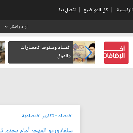
الرئيسية
|
كل المواضيع
|
اتصل بنا
آراء وافكار
س
بعين كتب لنفسه
الفساد وسقوط الحضارات
والدول
اقتصاد
-
تقارير اقتصادية
سلفادوريو المهجر أمام تحدي تق