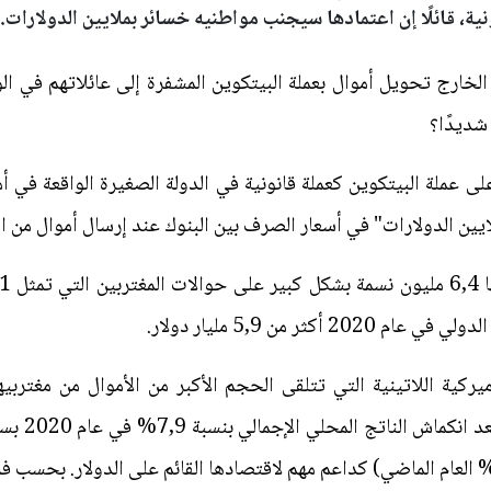
نية، قائلًا إن اعتمادها سيجنب مواطنيه خسائر بملايين الدولارات..
الخارج تحويل أموال بعملة البيتكوين المشفرة إلى عائلاتهم في
 شديدًا؟
ين الدولارات" في أسعار الصرف بين البنوك عند إرسال أموال من ا
كثر من 5,9 مليار دولار.
يركية اللاتينية التي تتلقى الحجم الأكبر من الأموال من مغتربي
المتحدة مقا