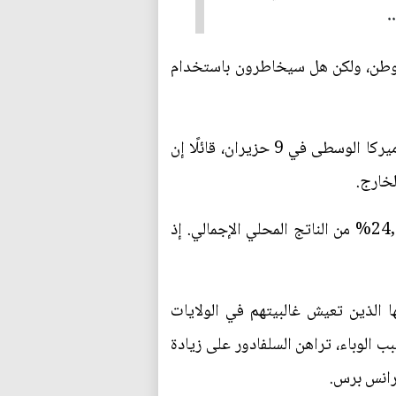
.
 الوطن، ولكن هل سيخاطرون باستخدام
وافق رئيس السلفادور نجيب بوكيلي على عملة البيتكوين كعملة قانونية في الدولة الصغيرة الواقعة في أميركا الوسطى في 9 حزيران، قائلًا إن
لخارج.
تعتمد السلفادور التي يبلغ عدد سكانها 6,4 مليون نسمة بشكل كبير على حوالات المغتربين التي تمثل 24,1% من الناتج المحلي الإجمالي. إذ
ها الذين تعيش غالبيتهم في الولايات
رنة مع حجم اقتصادها، وبعد انكماش الناتج المحلي الإجمالي بنسبة 7,9% في عام 2020 بسبب الوباء، تراهن السلفادور على زيادة