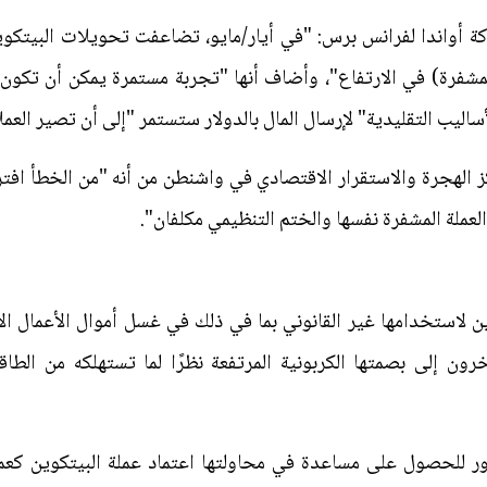
ة أواندا لفرانس برس: "في أيار/مايو، تضاعفت تحويلات البيتكوين
لمشفرة) في الارتفاع"، وأضاف أنها "تجربة مستمرة يمكن أن تكون
ساليب التقليدية" لإرسال المال بالدولار ستستمر "إلى أن تصير العم
ز الهجرة والاستقرار الاقتصادي في واشنطن من أنه "من الخطأ افت
العملة المشفرة نفسها والختم التنظيمي مكلفان".
لاستخدامها غير القانوني بما في ذلك في غسل أموال الأعمال الإ
رون إلى بصمتها الكربونية المرتفعة نظرًا لما تستهلكه من الطا
 للحصول على مساعدة في محاولتها اعتماد عملة البيتكوين كعملة