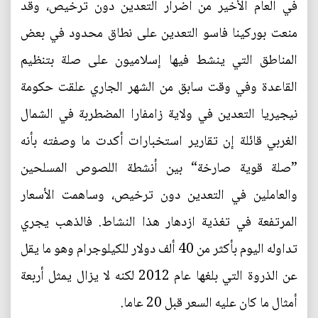
في العام الأخير من أضرار التعدين دون ترخيص، وقد
منعت بوركينا فاسو التعدين على نطاق محدود في بعض
المناطق التي ينشط فيها إسلاميون على صلة بتنظيم
القاعدة وفي وقت سابق من الشهر الجاري علقت حكومة
نيجيريا التعدين في ولاية زامفارا المضطربة في الشمال
الغربي قائلة إن تقارير استخبارات أكدت ما وصفته بأنه
”صلة قوية صارخة“ بين أنشطة اللصوص المسلحين
والعاملين في التعدين دون ترخيص، وساهمت الأسعار
المرتفعة في تغذية ازدهار هذا النشاط. فالذهب يجري
تداوله اليوم بأكثر من 40 ألف دولار للكيلوجرام وهو ما يقل
عن الذروة التي بلغها عام 2012 لكنه لا يزال يمثل أربعة
أمثال ما كان عليه السعر قبل 20 عاما.