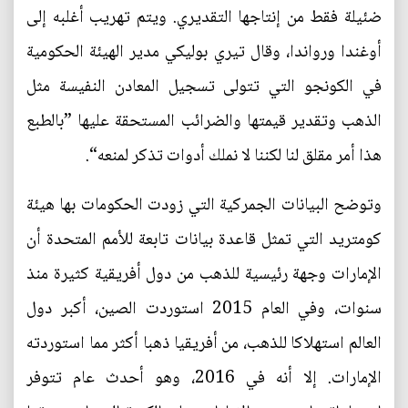
ضئيلة فقط من إنتاجها التقديري. ويتم تهريب أغلبه إلى
أوغندا ورواندا، وقال تيري بوليكي مدير الهيئة الحكومية
في الكونجو التي تتولى تسجيل المعادن النفيسة مثل
الذهب وتقدير قيمتها والضرائب المستحقة عليها ”بالطبع
هذا أمر مقلق لنا لكننا لا نملك أدوات تذكر لمنعه“.
وتوضح البيانات الجمركية التي زودت الحكومات بها هيئة
كومتريد التي تمثل قاعدة بيانات تابعة للأمم المتحدة أن
الإمارات وجهة رئيسية للذهب من دول أفريقية كثيرة منذ
سنوات، وفي العام 2015 استوردت الصين، أكبر دول
العالم استهلاكا للذهب، من أفريقيا ذهبا أكثر مما استوردته
الإمارات. إلا أنه في 2016، وهو أحدث عام تتوفر