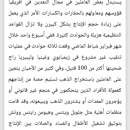
يستبدل بعض العاملين في مجال التعدين في أفريقيا
فؤوسهم ومعاولهم بالحفارات والكسارات الأمر الذي يعمل
على زيادة حجم الإنتاج بشكل كبيرن ولا تزال القواعد
التنظيمية هزيلة والحوادث كثيرة. ففي أسبوع واحد خلال
شهر فبراير شباط الماضي وقعت ثلاثة حوادث في عمليات
تنقيب غير مشروع في زيمبابوي وغينيا وليبيريا راح
ضحيتها أكثر من 100 قتيل، وفي كثير من الأحيان يتعين
على العاملين باستخراج الذهب تسليم حصة من إنتاجهم
كعمولة للأفراد الذين يتحكمون في منجم غير قانوني أو
يؤجرون المعدات أو يشترون الذهب ويبيعونه، وقد قامت
منظمات أهلية مثل جلوبل ويتنس وهيومن رايتس ووتش
بتوثيق تشغيل الأطفال والفساد والصلات بين الإنتاج