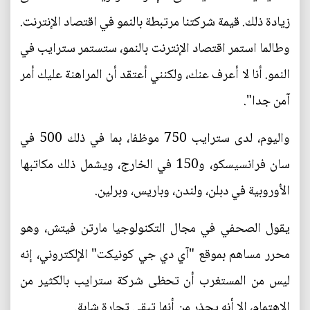
زيادة ذلك. قيمة شركتنا مرتبطة بالنمو في اقتصاد الإنترنت.
وطالما استمر اقتصاد الإنترنت بالنمو، ستستمر سترايب في
النمو. أنا لا أعرف عنك، ولكنني أعتقد أن المراهنة عليك أمر
آمن جدا".
واليوم، لدى سترايب 750 موظفا، بما في ذلك 500 في
سان فرانسيسكو، و150 في الخارج، ويشمل ذلك مكاتبها
الأوروبية في دبلن، ولندن، وباريس، وبرلين.
يقول الصحفي في مجال التكنولوجيا مارتن فيتش، وهو
محرر مساهم بموقع "آي دي جي كونيكت" الإلكتروني، إنه
ليس من المستغرب أن تحظى شركة سترايب بالكثير من
الاهتمام، إلا أنه يحذر من أنها تبقى تجارة شابة.