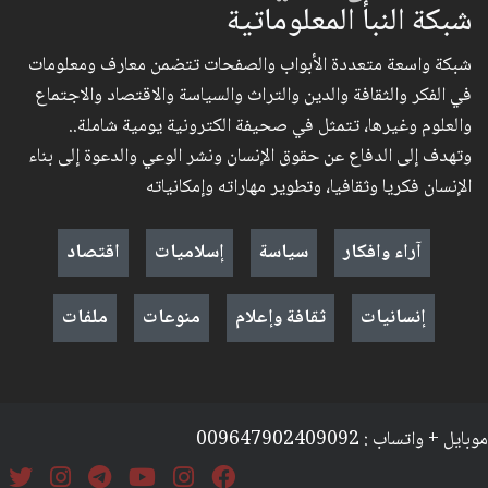
شبكة النبأ المعلوماتية
شبكة واسعة متعددة الأبواب والصفحات تتضمن معارف ومعلومات
في الفكر والثقافة والدين والتراث والسياسة والاقتصاد والاجتماع
والعلوم وغيرها، تتمثل في صحيفة الكترونية يومية شاملة..
وتهدف إلى الدفاع عن حقوق الإنسان ونشر الوعي والدعوة إلى بناء
الإنسان فكريا وثقافيا، وتطوير مهاراته وإمكانياته
آراء وافكار
سياسة
إسلاميات
اقتصاد
إنسانيات
ثقافة وإعلام
منوعات
ملفات
موبايل + واتساب : 009647902409092