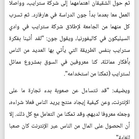
ثم حول الشقيقان اهتمامهما إلى شركة سترايب، وواصلا
العمل معا بعدما بدأ جون الدراسة في هارفارد. ثم تسرب
كل منهما من الجامعة لإطلاق شركة سترايب في وادي
السيليكون في كاليفورنيا، ويقول جون: "لقد أتينا بفكرة
سترايب بنفس الطريقة التي يأتي بها العديد من الناس
بأفكار مماثلة، كنا معروفين في السوق بمشروع مماثل
لسترايب (تمكنا من استخدامه".
ويضيف: "قد تتساءل عن صعوبة بدء تجارة ما على
الإنترنت، وعن كيفية إيجاد منتج يريد الناس فعلا شراءه،
وجعله معروفا لديهم، وقد تمكنا من التعامل مع كل ذلك. إلا
أن الحصول على المال من الناس عبر الإنترنت كان صعبا
للغاية".