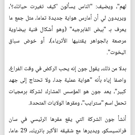
لهم"، ويضيف: "الناس يسألون 'كيف تغيرت حياتك؟'،
ويريدون لي أن أمارس هواية جديدة تماما، مثل جمع ما
يعرف بـ "بيض الفابرجيه" (وهو أشكال فنية بيضاوية
مرصعة بالجواهر يقتنيها الأثرياء)، أو خوض سباق
اليخوت".
بدلا من ذلك، يقول جون إنه يحب الركض في وقت الفراغ،
واصفا إياه بأنه "هواية عملية جدا، ولا تحتاج إلى جهد
كبير"، يعد جون هو المؤسس المشارك لشركة برمجيات
تحمل اسم "سترايب"، ومقرها الولايات المتحدة.
أنشأ جون الشركة التي يقع مقرها الرئيسي في سان
فرانسيسكو، ويديرها مع شقيقه الأكبر باتريك، 29 عاما،