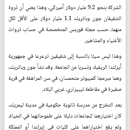
الشركة بنحو 9.2 مليار دولار أميركي، وهذا يعني أن ثروة
الشقيقان جون وباتريك 1.1 مليار دولار على الأقل لكل
منهما، حسب مجلة فوربس المتخصصة في حساب ثروات
الأغنياء والمشاهير.
وهذا ليس سيئا بالنسبة إلى شقيقين ترعرعا في جمهورية
أيرلندا الريفية، وتسربا من الجامعة. وقد نشأ جون وباتريك،
وهما مبرمجا كمبيوتر متحمسان، في سن المراهقة في قرية
صغيرة في مقاطعة تيبيراري، غربي البلاد.
بعد التخرج من مدرسة ثانوية حكومية في مدينة ليمريك،
كان اختيارهما للجامعات دليلا على طموحاتهما في الحياة،
ولم يقع اختياراهما على كليات في إيرلندا أو المملكة