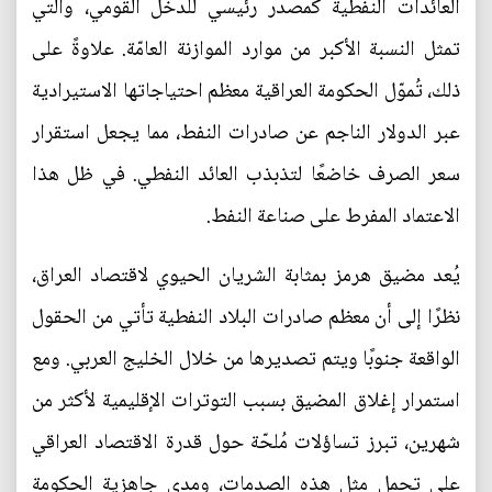
العائدات النفطية كمصدر رئيسي للدخل القومي، والتي
تمثل النسبة الأكبر من موارد الموازنة العامّة. علاوةً على
ذلك، تُموّل الحكومة العراقية معظم احتياجاتها الاستيرادية
عبر الدولار الناجم عن صادرات النفط، مما يجعل استقرار
سعر الصرف خاضعًا لتذبذب العائد النفطي. في ظل هذا
الاعتماد المفرط على صناعة النفط.
يُعد مضيق هرمز بمثابة الشريان الحيوي لاقتصاد العراق،
نظرًا إلى أن معظم صادرات البلاد النفطية تأتي من الحقول
الواقعة جنوبًا ويتم تصديرها من خلال الخليج العربي. ومع
استمرار إغلاق المضيق بسبب التوترات الإقليمية لأكثر من
شهرين، تبرز تساؤلات مُلحّة حول قدرة الاقتصاد العراقي
على تحمل مثل هذه الصدمات، ومدى جاهزية الحكومة