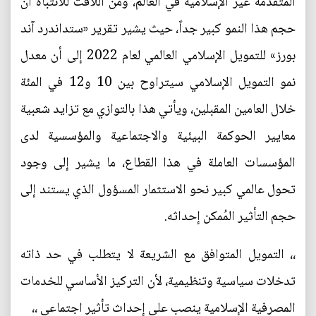
المتقدمة غير الإسلامية في العالم، ومن اللافت للانتباه أن
حجم هذا النمو كبير جداً، حيث يشير تقرير «ستداندرد آند
بورز» للتمويل الإسلامي العالمي لعام 2022 إلى أن معدل
نمو التمويل الإسلامي سيتراوح بين 10 و12 في المئة
خلال العامين المقبلين، ويأتي هذا بالتوازي مع تزايد شعبية
معايير الحوكمة البيئية والاجتماعية والمؤسسية لدى
المؤسسات العاملة في هذا القطاع، ما يشير إلى وجود
تحول عالمي كبير نحو الاستثمار المسؤول الذي يستند إلى
حجم التأثير المُمكن إحداثه.
،، التمويل المتوافق مع الشريعة لا يتطلب في حد ذاته
تدخلات سياسية وتنظيمية، لأن التركيز الأساسي للخدمات
المصرفية الإسلامية ينصب على إحداث تأثير اجتماعي ،،