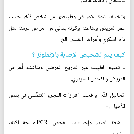
ــالسعال (الجاف غالباً).
وتختلف شدة الاعراض وطبيعتها من شخص لأخر حسب
عمر المريض ومناعته وكونه يعاني من أمراض مزمنة مثل
داء السكري وأمراض القلب... الخ.
كيف يتم تشخيص الإصابة بالإنفلونزا؟
ــ تقييم الطبيب عبر التاريخ المرضي ومناقشة أعراض
المريض والفحص السريري.
تحاليل الدَّم أو فحص افرازات المجرى التنفُّسي في بعض
الأحيان. -
أشعة الصدر وإجراءات الفحص. PCR مسحة الانف