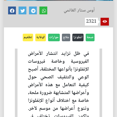
أوس ستار الغانمي
2321
صحة
انفلونزا
علاج
حوارات
الوقاية
تطعيم
في ظل تزايد انتشار الأمراض
الفيروسية وخاصة فيروسات
الإنفلونزا بأنواعها المختلفة، أصبح
الوعي والتثقيف الصحي حول
كيفية التعامل مع هذه الأمراض
وأعراضها المتشابهة ضرورة ملحة،
خاصة مع اختلاف أنواع الإنفلونزا
وتنوع أعراضها من موسم لآخر.
ولكون الفيروسات تختلف في