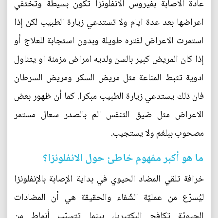
عادة الاصابة بفيروس الانفلونزا تكون بسيطة وتختفي
اعراضها بعد عدة ايام ولا تستدعي زيارة الطبيب لكن إذا
استمرت الاعراض لفتره طويلة وبدون استجابة للعلاج أو
إذا كان المريض كبير بالسن ولديه امراض مزمنة او يتناول
ادوية تثبط المناعة مثل مريض السكر ومريض السرطان
فان ذلك يستدعي زيارة الطبيب مبكرا. كما أن ظهور بعض
الاعراض مثل ضيق التنفس الم بالصدر سعال مستمر
مصحوب ببلغم ولا يستجيب.
ما هو أكبر مفهوم خاطئ حول الانفلونزا؟
خرافة تلقي المضاد الحيوي في بداية الإصابة بالإنفلونزا
ليُسرّع من عمليّة الشّفاء والحقيقة هي أن المضادات
الحيويّة تكافح البكتيريا، بينما تتسبّب أنماط من