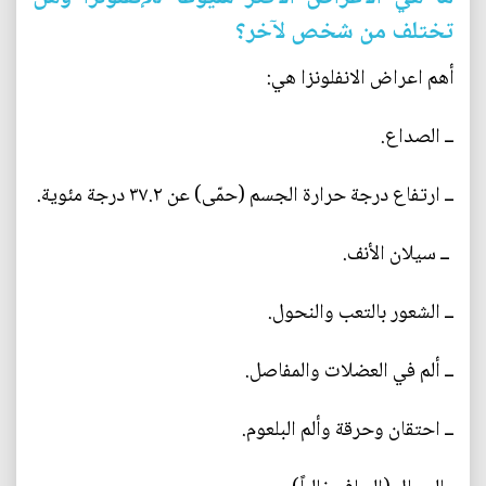
تختلف من شخص لآخر؟
أهم اعراض الانفلونزا هي:
ــ الصداع.
ــ ارتفاع درجة حرارة الجسم (حمّى) عن ٣٧.٢ درجة مئوية.
ــ سيلان الأنف.
ــ الشعور بالتعب والنحول.
ــ ألم في العضلات والمفاصل.
ــ احتقان وحرقة وألم البلعوم.