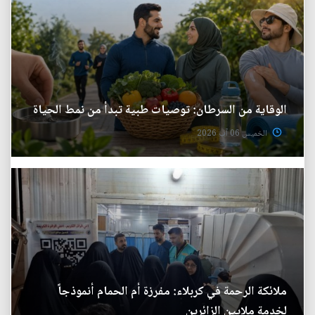
الوقاية من السرطان: توصيات طبية تبدأ من نمط الحياة
الخميس 06 آب 2026
ملائكة الرحمة في كربلاء: مفرزة أم الحمام أنموذجاً
لخدمة ملايين الزائرين