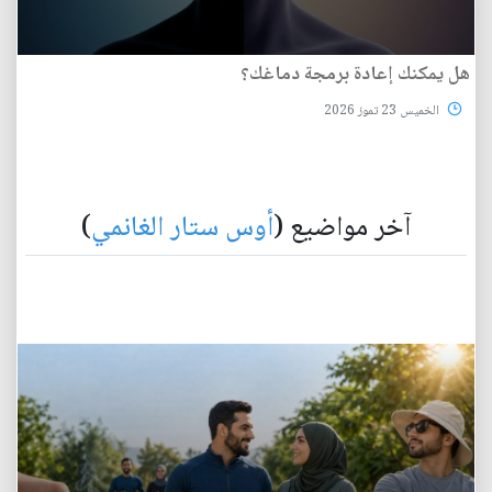
هل يمكنك إعادة برمجة دماغك؟
الخميس 23 تموز 2026
آخر مواضيع (
أوس ستار الغانمي
)