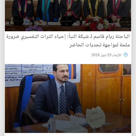
الباحثة ريام قاسم لـ شبكة النبأ: إحياء التراث التفسيري ضرورة
ملحة لمواجهة تحديات الحاضر
الأربعاء 29 تموز 2026