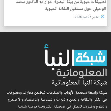
تطبيقات حيوية من بيئة البصرة: حوار مع الدكتور محمد
الوحيلي حول مستقبل التقانة الحيوية
الأثنين 27 تموز 2026
شبكة النبأ المعلوماتية
شبكة واسعة متعددة الأبواب والصفحات تتضمن معارف ومعلومات
في الفكر والثقافة والدين والتراث والسياسة والاقتصاد والاجتماع
والعلوم وغيرها، تتمثل في صحيفة الكترونية يومية شاملة..