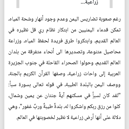
زراعية...
رغم صعوبة تضاريس اليمن وعدم وجود أنهار وشحة المياه،
تمكن قدماء اليمنيين من ابتكار نظام ري قل نظيره في
العالم القديم، وابتكروا طرق فريدة لحفظ المياه، وزراعة
محاصيل متنوعة، وتصديرها الى أنحاء متفرقة من بلدان
العالم القديم، وحولوا الصحراء القاحلة في جنوب الجزيرة
العربية إلى واحات زراعية، وصفها القرآن الكريم بالجنة،
ووصف اليمن بالبلدة الطيبة، في قوله تعالى بسورة سبأ:
"لقد كان لسبأٍ في مسكنهم آيةٌ جنتان عن يمين وشمال،
كلوا من رزق ربكم واشكروا له، بلدةٌ طيبةٌ وربٌ غفور"، وهي
دلالة على أنها أرض زراعية لا نظير لخصوبتها في العالم.