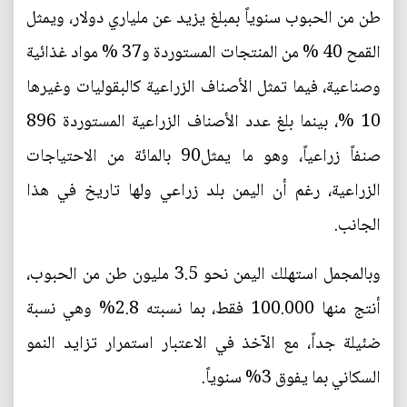
طن من الحبوب سنوياً بمبلغ يزيد عن ملياري دولار، ويمثل
القمح 40 % من المنتجات المستوردة و37 % مواد غذائية
وصناعية، فيما تمثل الأصناف الزراعية كالبقوليات وغيرها
10 %، بينما بلغ عدد الأصناف الزراعية المستوردة 896
صنفاً زراعياً، وهو ما يمثل90 بالمائة من الاحتياجات
الزراعية، رغم أن اليمن بلد زراعي ولها تاريخ في هذا
الجانب.
وبالمجمل استهلك اليمن نحو 3.5 مليون طن من الحبوب،
أنتج منها 100.000 فقط، بما نسبته 2.8% وهي نسبة
ضئيلة جداً، مع الآخذ في الاعتبار استمرار تزايد النمو
السكاني بما يفوق 3% سنوياً.