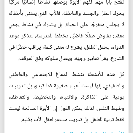
تفتح بابًا مهمًا لفهم الأبوة بوصفها نشاطًا إنسانيًا مركبًا
يحرك العقل والجسد والعاطفة. فالأب الذي يعتني بأطفاله
لا يجلس متفرجًا على الحياة، بل يشارك في نشاط يومي
معقد: يفاوض طفلًا غاضبًا، يخطط للمدرسة، يتذكر موعد
الدواء، يحمل الطفل، يشرح له معنى كلمة، يراقب خطرًا في
الشارع، يقرأ تعابير وجهه، ويعدل سلوكه وفق الموقف.
كل هذه الأنشطة تنشط الدماغ الاجتماعي والعاطفي
والتنفيذي. إنها ليست أعباء صغيرة كما تبدو، بل تدريبات
يومية على الذاكرة، والانتباه، والتخطيط، والتعاطف،
وضبط النفس. لذلك يمكن القول إن الأبوة الصالحة ليست
فقط تربية للطفل، بل تدريب مستمر لعقل الأب وقلبه.