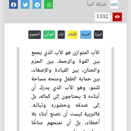
شبكة النبأ
1332
اسرة
التربية
الأبناء
اباء
التوازن
النضوج
الأب المتوازن هو الأب الذي يجمع
بين القوة والرحمة، بين الحزم
والحنان، بين القيادة والإصغاء،
بين حماية الطفل ومنحه مساحة
للنمو. وهو الأب الذي يدرك أن
أبناءه لا يحتاجون إلى كماله، بل
إلى صدقه وحضوره وثباته.
فالتربية ليست أن نصنع أبناء بلا
أخطاء، بل أن نمنحهم مناخًا