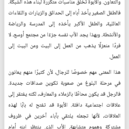
والتعاون. والأبوة تخلق مناسبات متكررة لبناء هذه الشبكة.
فالطفل الصغير يأخذ أباه إلى الحدائق والزيارات واللقاءات
العائلية، والطفل الأكبر يأخذه إلى المدرسة والرياضة
والأنشطة. وبهذا يجد الأب نفسه جزءًا من مجتمع أوسع، لا
فردًا منعزلًا يذهب من العمل إلى البيت ومن البيت إلى
العمل.
هذا المعنى مهم خصوصًا للرجال، لأن كثيرًا منهم يعانون
في مرحلة البلوغ من صعوبة تكوين صداقات جديدة.
فالرجل قد يكون محاطًا بالزملاء والمعارف، لكنه يفتقر إلى
علاقات اجتماعية دافئة. الأبوة قد تفتح له بابًا لهذه
العلاقات، لأنها تجعله يلتقي بآباء آخرين في ظروف
مشتركة وهموم متشابهة. الأب الذي ينتظر ابنه أمام