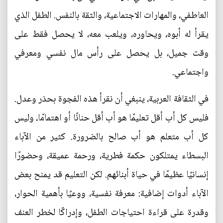
العاطفي، والمهارات الاجتماعية، والثقة بالنفس. الطفل الذي
يقرأ له أبوه، ويحاوره، ويلعب معه، لا يحصل فقط على
وقت جميل، بل يحصل على رأس مال نفسي ومعرفي
واجتماعي.
في الثقافة العربية، ينبغي أن نقرأ هذه الفجوة بحذر وعدل.
فليس كل أب أقل تعليمًا هو أب أقل حنانًا أو اهتمامًا، وليس
كل أب متعلم هو أب صالح بالضرورة. كثير من الآباء
البسطاء يمتلكون حكمة فطرية، ورحمة عميقة، وحضورًا
إنسانيًا عظيمًا في حياة أبنائهم. لكن التعليم قد يمنح بعض
الآباء أدوات إضافية: معرفة نفسية، ووعيًا بأهمية الحوار،
وقدرة على قراءة احتياجات الطفل، وإدراكًا لخطر العنف