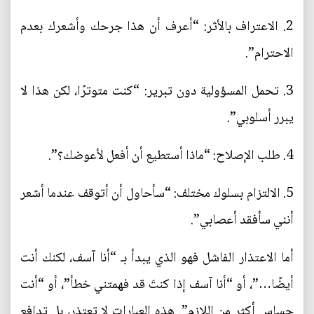
2. الاعتراف بالأثر: “أعرف أن هذا جرحك وأشعرك بعدم
الاحترام”.
3. تحمل المسؤولية دون تبرير: “كنت متوترًا، لكن هذا لا
يبرر أسلوبي”.
4. طلب الإصلاح: “ماذا أستطيع أن أفعل لأعوضك؟”.
5. الالتزام بسلوك مختلف: “سأحاول أن أتوقف عندما أشعر
أنني سأفقد أعصابي”.
أما الاعتذار الفاشل فهو الذي يبدأ بـ “أنا آسف، لكنك أنت
أيضًا…”، أو “أنا آسف إذا كنتَ قد فهمتني خطأ”، أو “أنت
حساس أكثر من اللازم”. هذه العبارات لا تعتذر، بل تدافع