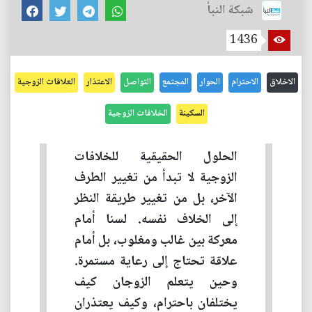
شبكة النبأ
1436
الاخلاق
الاحترام
الحوار
المجتمع
التواصل
الاعتذار
العلاقات الزوجية
السكينة
الخلافات الزوجية
الحلول الحقيقية للخلافات
الزوجية لا تبدأ من تغيير الطرف
الآخر، بل من تغيير طريقة النظر
إلى الخلاف نفسه. لسنا أمام
معركة بين غالب ومغلوب، بل أمام
علاقة تحتاج إلى رعاية مستمرة.
وحين يتعلم الزوجان كيف
يختلفان باحترام، وكيف يعتذران