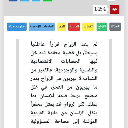
1454
البطالة
الزواج
الشباب
المادية
المهر
العلاقات الزوجية
اسلوب حياة
لم يعد الزواج قراراً عاطفياً
بسيطاً، بل قضية معقدة تتداخل
فيها الحسابات الاقتصادية
والنفسية والوجودية؛ فالكثير من
الشباب لا يهربون من الزواج بقدر
ما يهربون من العجز، في ظل
مجتمع يربط قيمة الإنسان بما
يملك. لكن الزواج قد يمثل محفزاً
ينقل الإنسان من دائرة الفردية
المؤقتة إلى مساحة المسؤولية