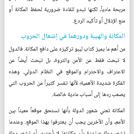
مربحة مادياً، لكنها تبدو للقادة ضرورية لحفظ المكانة أو
منع الإذلال أو تأكيد الردع.
المكانة والهيبة ودورهما في إشعال الحروب
من أهم ما يميز كتاب ليبو تركيزه على دافع المكانة. فالدول
لا تبحث فقط عن الأمن والثروة، بل تبحث أيضاً عن
الاعتراف والاحترام والموقع في النظام الدولي. وهذه
الفكرة شديدة الأهمية؛ لأنها تفسر كثيراً من الحروب التي
يصعب ردها إلى أسباب مادية خالصة.
المكانة تعني شعور الدولة بأنها تستحق موقعاً معيناً بين
الأمم، وأن الآخرين يجب أن يعترفوا بهذا الموقع. وعندما
تشعر دولة صاعدة بأن مكانتها لا تُحترم، أو تشعر دولة