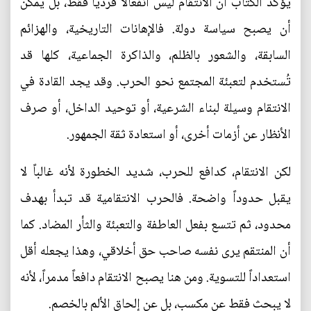
يؤكد الكتاب أن الانتقام ليس انفعالاً فردياً فقط، بل يمكن
أن يصبح سياسة دولة. فالإهانات التاريخية، والهزائم
السابقة، والشعور بالظلم، والذاكرة الجماعية، كلها قد
تُستخدم لتعبئة المجتمع نحو الحرب. وقد يجد القادة في
الانتقام وسيلة لبناء الشرعية، أو توحيد الداخل، أو صرف
الأنظار عن أزمات أخرى، أو استعادة ثقة الجمهور.
لكن الانتقام، كدافع للحرب، شديد الخطورة لأنه غالباً لا
يقبل حدوداً واضحة. فالحرب الانتقامية قد تبدأ بهدف
محدود، ثم تتسع بفعل العاطفة والتعبئة والثأر المضاد. كما
أن المنتقم يرى نفسه صاحب حق أخلاقي، وهذا يجعله أقل
استعداداً للتسوية. ومن هنا يصبح الانتقام دافعاً مدمراً، لأنه
لا يبحث فقط عن مكسب، بل عن إلحاق الألم بالخصم.