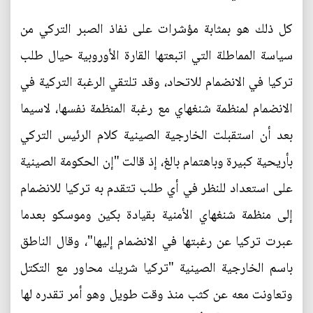
كل ذلك هو بمثابة مؤشرات على نفاذ الصبر التركي من
سياسة المماطلة التي اتبعتها القارة الأوروبية حيال طلب
تركيا في الانضمام للاتحاد، وقد تلتقي الرغبة التركية في
الانضمام لمنظمة شنغهاي مع رغبة المنظمة نفسها، لاسيما
بعد أن استقبلت الخارجية الصينية كلام الرئيس التركي
بأريحية كبيرة وباهتمام بالغ، إذ قالت "إن الحكومة الصينية
على استعداد للنظر في أي طلب تتقدم به تركيا للانضمام
إلى منظمة شنغهاي الأمنية بقيادة بكين وموسكو بعدما
عبرت تركيا عن رغبتها في الانضمام إليها"، وقال الناطق
باسم الخارجية الصينية "تركيا شريك محاور مع التكتل
وتعاونت معه عن كثب منذ وقت طويل وهو أمر تقدره لها