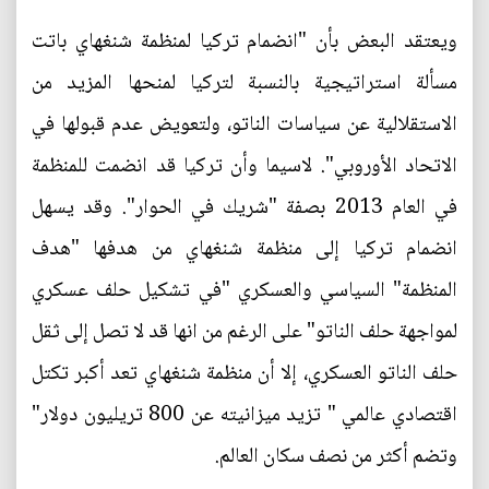
ويعتقد البعض بأن "انضمام تركيا لمنظمة شنغهاي باتت
مسألة استراتيجية بالنسبة لتركيا لمنحها المزيد من
الاستقلالية عن سياسات الناتو، ولتعويض عدم قبولها في
الاتحاد الأوروبي". لاسيما وأن تركيا قد انضمت للمنظمة
في العام 2013 بصفة "شريك في الحوار". وقد يسهل
انضمام تركيا إلى منظمة شنغهاي من هدفها "هدف
المنظمة" السياسي والعسكري "في تشكيل حلف عسكري
لمواجهة حلف الناتو" على الرغم من انها قد لا تصل إلى ثقل
حلف الناتو العسكري، إلا أن منظمة شنغهاي تعد أكبر تكتل
اقتصادي عالمي " تزيد ميزانيته عن 800 تريليون دولار"
وتضم أكثر من نصف سكان العالم.