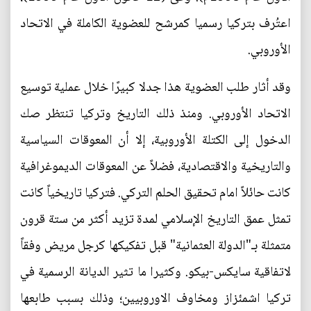
اعتُرف بتركيا رسميا كمرشح للعضوية الكاملة في الاتحاد
الأوروبي.
وقد أثار طلب العضوية هذا جدلا كبيرًا خلال عملية توسيع
الاتحاد الأوروبي. ومنذ ذلك التاريخ وتركيا تنتظر صك
الدخول إلى الكتلة الأوروبية، إلا أن المعوقات السياسية
والتاريخية والاقتصادية، فضلاً عن المعوقات الديموغرافية
كانت حائلاً امام تحقيق الحلم التركي. فتركيا تاريخياً كانت
تمثل عمق التاريخ الإسلامي لمدة تزيد أكثر من ستة قرون
متمثلة بـ"الدولة العثمانية" قبل تفكيكها كرجل مريض وفقاً
لاتفاقية سايكس-بيكو. وكثيرا ما تثير الديانة الرسمية في
تركيا اشمئزاز ومخاوف الاوروبيين؛ وذلك بسبب طابعها