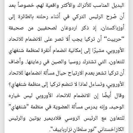
البديل المناسب للأتراك والأكثر واقعية لهم، خصوصاً بعد
أن صّرح الرئيس التركي في أثناء رحلته بالطائرة إلى
أوزباكستان، إذ ذكر اردوغان لصحفيين من صحيفة
‘‘حرييت‘‘ أن تركيا يجب ألا تصر على الانضمام للاتحاد
الأوروبي، مشيرًا إلى إمكانية انضمام أنقرة لمنظمة شنغهاي
للتعاون، التي تشترك روسيا والصين في رعايتها. وأضاف
أن تركيا تشعر بعدم الارتياح حيال مسألة انضمامها للاتحاد
الأوروبي، وتساءل لماذا لا تنضم تركيا إلى منظمة شنغهاي؟
وقال أيضًا إن الانضمام للاتحاد الأوروبي ليس خياره
الوحيد، وإنه يدرس مسألة العضوية في منظمة "شنغهاي"
للتعاون مع الرئيس الروسي فلاديمير بوتين والرئيس
الكازاخستاني "نور سلطان نزارباييف".