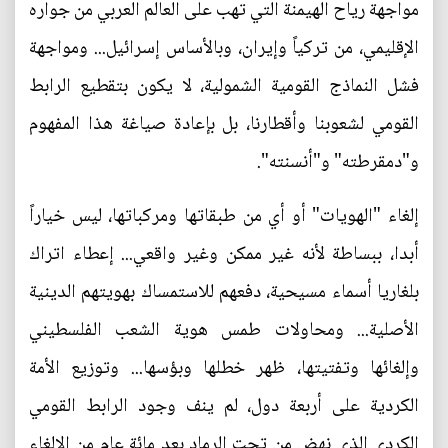
مواجهة رياح الهيمنة التي تهب على العالم العربي من جواره
الإقليمي، من تركياً وإيران، وبالأساس إسرائيل... ومواجهة
فشل النماذج القومية الشمولية، لا يكون بتقطيع الرابط
القومي لشعوبنا وأقطارنا، بل بإعادة صياغة هذا المفهوم
و"دمقرطته" و"أنسنته".
إلغاء "الهويات" أو أي من طبقاتها ومركباتها، ليس خياراً
أبدا، ببساطة لأنه غير ممكن وغير واقعي... إعطاء اتراك
بلغاريا أسماء مسيحية، دفعهم للاستمساك بهويتهم الدينية
الأصلية... ومحاولات طمس هوية الشعب الفلسطيني
وإلغائها وتفتيتها، ظهر خطلها وبؤسها... وتوزيع الأمة
الكردية على أربعة دول، لم ينف وجود الرابط القومي
الكردي الذي نهض من تحت الرماد بعد مائة عام من الإلغاء