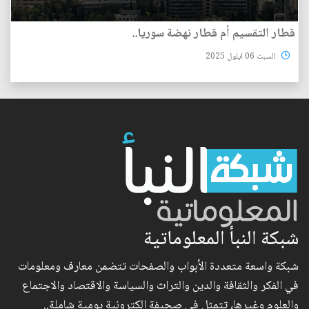
قطار التقسيم أم قطار نهضة سوريا..
السبت 06 ايلول 2025
شبكة النبأ المعلوماتية
شبكة واسعة متعددة الأبواب والصفحات تتضمن معارف ومعلومات
في الفكر والثقافة والدين والتراث والسياسة والاقتصاد والاجتماع
والعلوم وغيرها، تتمثل في صحيفة الكترونية يومية شاملة..