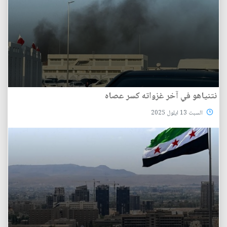
نتنياهو في آخر غزواته كسر عصاه
السبت 13 ايلول 2025