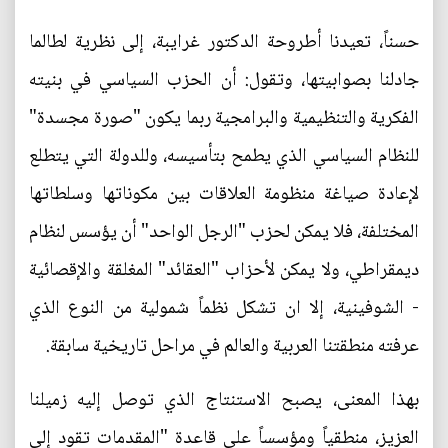
حسناً، تعيدنا أطروحة الدكتور غرايبة، إلى نظرية لطالما
جادلنا بصوابيتها، وتقول: أن الحزب السياسي في بنيته
الفكرية والتنظيمية والبرامجية ربما يكون "صورة مجسدة"
للنظام السياسي الذي يطمح بتأسيسه، وللدولة التي يتطلع
لإعادة صياغة منظومة العلاقات بين مكوناتها وسلطاتها
المختلفة، فلا يمكن لحزب "الرجل الواحد" أن يؤسس لنظام
ديمقراطي، ولا يمكن لأحزاب "العقائد" المغلقة والإقصائية
- الشوفينية، إلا ان تشكل نظماً شمولية من النوع الذي
عرفته منطقتنا العربية والعالم في مراحل تاريخية سابقة.
بهذا المعنى، يصبح الاستنتاج الذي توصل إليه زميلنا
العزيز، منطقياً ومؤسساً على قاعدة "المقدمات تقود إلى