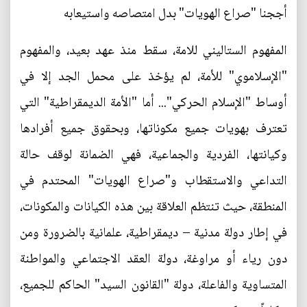
أججنا "صراع الهويات" بدل امتصاصه واستيعابه
المفهوم الستاليني للامة، سقط منذ عهد بعيد، والمفهوم
"الإسلاموي" للأمة، لم يؤخذ على محمل الجد إلا في
أوساط "الإسلام الحركي"... أما "الأمة الديمقراطية" التي
تعترف بهويات جميع مكوناتها، وبحقوق جميع أفرادها
وكيانتها، الفردية والجماعية، فهي الضمانة لوقف حالة
التداعي والاستقطاب و"صراع الهويات" المحتدم في
المنطقة، حيث تنتظم العلاقة بين هذه الكيانات والمكونات،
في إطار دولة مدنية – ديمقراطية، علمانية بالضرورة ومن
دون رياء أو مراوغة، دولة العقد الاجتماعي والمواطنة
المتساوية والفاعلة، دولة "القانون السيد" الحاكم للجميع،