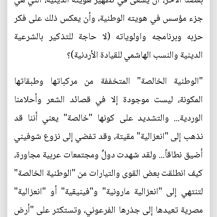
بعضنا الآخر، أن يسعى في تظهير هويته الدينية، التي هي
جزء مؤسس في هويته الوطنية، وأن يعكس ذلك على فكر
حزبه وبرنامجه واولوياته (لا حاجة للتذكير بالشرعية
الدينية والنسب الهاشمي للقيادة الأردنية)؟
"الوطنية الخالصة" المتخففة من مركباتها وطبقاتها
المكونة، ليست موجودة إلا في قصائد الشعر وأحلامنا
الوردية... والتشديد على كونها "خالصة" يعني أننا قد
نذهب إلى "انعزالية" مقيتة، وقد تفضي إلى نزوع شوفيني
أضيق نطاقاً... ولقد شهدت دولٌ ومجتمعات عربية مجاورة،
كيف انطلقت بعض القوى والتيارات من "الوطنية الخالصة"
لتنتهي إلى "انعزالية مارونية" و"فينيقية" أو "انعزالية"
مصرية تعيدها إلى جذرها الفرعوني، وتستكثر على "أرض