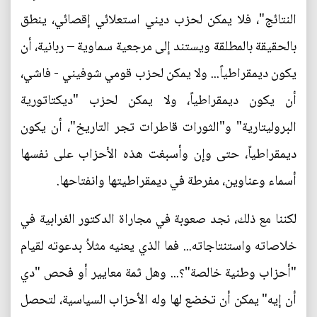
النتائج"، فلا يمكن لحزب ديني استعلائي إقصائي، ينطق
بالحقيقة بالمطلقة ويستند إلى مرجعية سماوية – ربانية، أن
يكون ديمقراطياً... ولا يمكن لحزب قومي شوفيني - فاشي،
أن يكون ديمقراطياً، ولا يمكن لحزب "ديكتاتورية
البروليتارية" و"الثورات قاطرات تجر التاريخ"، أن يكون
ديمقراطياً، حتى وإن وأسبغت هذه الأحزاب على نفسها
أسماء وعناوين، مفرطة في ديمقراطيتها وانفتاحها.
لكننا مع ذلك، نجد صعوبة في مجاراة الدكتور الغرابية في
خلاصاته واستنتاجاته... فما الذي يعنيه مثلاُ بدعوته لقيام
"أحزاب وطنية خالصة"؟... وهل ثمة معايير أو فحص "دي
أن إيه" يمكن أن تخضع لها وله الأحزاب السياسية، لتحصل