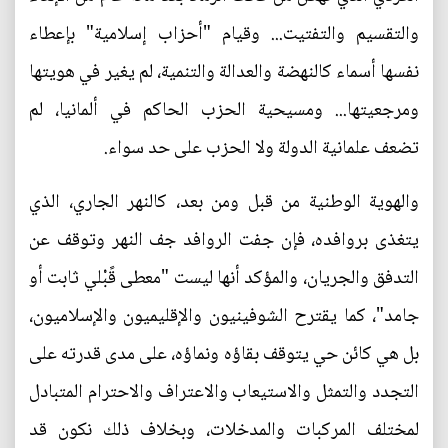
والتقسيم والتفتيت... وقيام "أحزاب إسلامية" بإعطاء
نفسها أسماء كالنهضة والعدالة والتنمية، لم يغير في هويتها
ومرجعيتها... ومسيحية الحزب الحاكم في ألمانيا، لم
تضعف علمانية الدولة ولا الحزب على حد سواء.
والهوية الوطنية من قبل ومن بعد، كالنهر الجاري، الذي
يتغذى بروافده، فإن جفت الروافد جف النهر وتوقف عن
التدفق والجريان، والمؤكد أنها ليست "معطى قًبْلي ثابت أو
جامد"، كما يقترح الشوفينيون والإقليميون والإسلاميون،
بل هي كائن حي يتوقف بقاؤه ونماؤه، على مدى قدرته على
التجدد والتمثل والاستيعاب والاعتراف والاحترام المتبادل
لمختلف المركبات والمدخلات، وبخلاف ذلك نكون قد