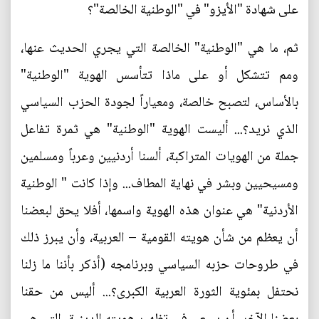
على شهادة "الأيزو" في "الوطنية الخالصة"؟
ثم، ما هي "الوطنية" الخالصة التي يجري الحديث عنها،
ومم تتشكل أو على ماذا تتأسس الهوية "الوطنية"
بالأساس، لتصبح خالصة، ومعياراً لجودة الحزب السياسي
الذي نريد؟... أليست الهوية "الوطنية" هي ثمرة تفاعل
جملة من الهويات المتراكبة، ألسنا أردنيين وعرباً ومسلمين
ومسيحيين وبشر في نهاية المطاف... وإذا كانت " الوطنية
الأردنية" هي عنوان هذه الهوية واسمها، أفلا يحق لبعضنا
أن يعظم من شأن هويته القومية – العربية، وأن يبرز ذلك
في طروحات حزبه السياسي وبرنامجه (أذكر بأننا ما زلنا
نحتفل بمئوية الثورة العربية الكبرى؟... أليس من حقنا