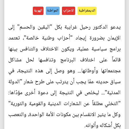
الديمقراطية
الاحزاب
المواطنة
الهوية
يدعو الدكتور رحيل غرايبة بكل "اليقين والحسم" إلى
الإيمان بضرورة إيجاد "أحزاب وطنية خالصة"، تعتمد
برامج سياسية عملية، ويكون الاختلاف والتنافس بينها
قائماً على اختلاف البرنامج وتنافسها لحل مشاكل
مجتمعاتها وأوطانها... وهو وصل إلى هذه النتيجة، في
سياق حديثه عمّا يجب أن يترتب على طرح شعار "الدولة
المدنية"... ليخلص في النتيجة إلى دعوة أخرى مؤدّاها:
"التخلي مطلقاً عن الشعارات الدينية والقومية والثورية"
وكل ما يثير الانقسام بين مكونات الأمة الواحدة، والتعصب
بكل أشكاله وألوانه.