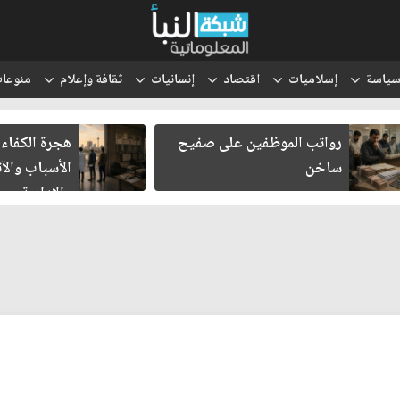
ياسة
إسلاميات
اقتصاد
إنسانيات
ثقافة وإعلام
منوعا
رواتب الموظفين على صفيح
هجرة الكفاءا
ساخن
الأسباب والآث
والإدارية