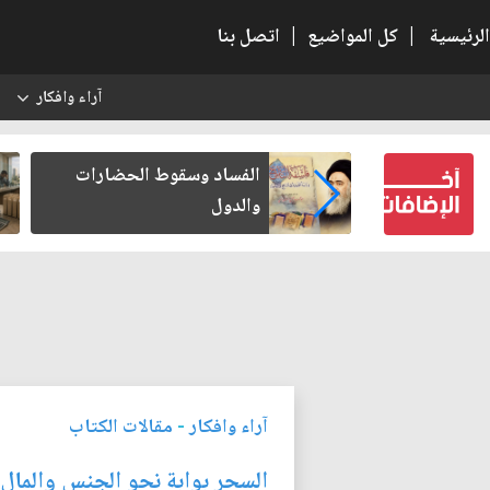
الرئيسية
|
كل المواضيع
|
اتصل بنا
آراء وافكار
س
بعين كتب لنفسه
الفساد وسقوط الحضارات
والدول
آراء وافكار
-
مقالات الكتاب
السحر بوابة نحو الجنس والمال