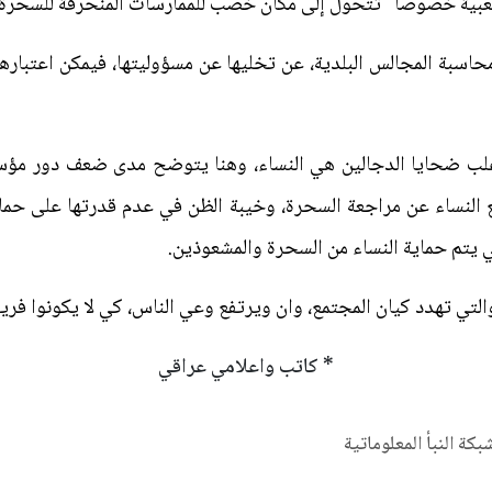
لشعبية خصوصاً" تتحول إلى مكان خصب للممارسات المنحرفة للسحرة.
حاسبة المجالس البلدية، عن تخليها عن مسؤوليتها، فيمكن اعتبارها 
 اغلب ضحايا الدجالين هي النساء، وهنا يتوضح مدى ضعف دور مؤسس
 النساء عن مراجعة السحرة، وخيبة الظن في عدم قدرتها على حماي
ي يتم حماية النساء من السحرة والمشعوذين.
 والتي تهدد كيان المجتمع، وان ويرتفع وعي الناس، كي لا يكونوا فر
* كاتب واعلامي عراقي
شبكة النبأ المعلوماتية