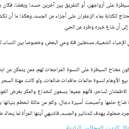
لسيطرة على أزواجهن، أو التفريق بين آخرين حسدا وبغضا، فكا
تاج للكتابة بماء الزعفران على أجزاء من الجسد، وهكذا ما أن 
إلى أن شاع خبره وطرد من الحي.
الإحياء الشعبية، مستغلين قلة وعي البعض، وخصوصا بين النساء، لل
ون مفتاح السيطرة على النسوة المراجعات لهم، ممن يتمكن من اب
يع الأوهام لنسوة حالمات حاقدات ضائعات، ولو كانت مهنة السحر 
م الاطمئنان لساحر، لأنهم جميعا يسعون للخداع والمكر بغرض الفو
تاة ضاع حلمها وأصبحت أسيرة دجال، وكم من عائلة تحطم بنيانها 
مجرد صعلوك يهدف للدنانير والجسد، فانتبهي أيتها المرأة لما يحاك 
ال الدين، المجالس البلدية