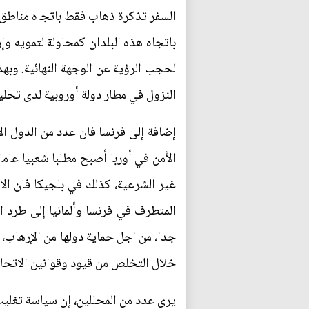
السفر تذكرة ذهاب فقط باتجاه منا‮‬‮‬
باتجاه هذه البلدان كمحاولة لتمويه و‮‬
لحجب الرؤية عن الوجهة النهائية‮. ‬‮‬‮‬
النزول في مطار دولة أوروبية لدى تحل‮
إضافة إلى فرنسا فان عدد من الدول ال
الأمن في أوربا أصبح مطلبا شعبيا عام
غير الشرعية، كذلك في بلجيكا فان الا
المتطرف في فرنسا وألمانيا إلى طرد 
جدا، من اجل حماية دولها من الإرهاب، 
خلال التخلص من قيود وقوانين الاتحاد 
يرى عدد من المحللين، إن سياسة تغليب 