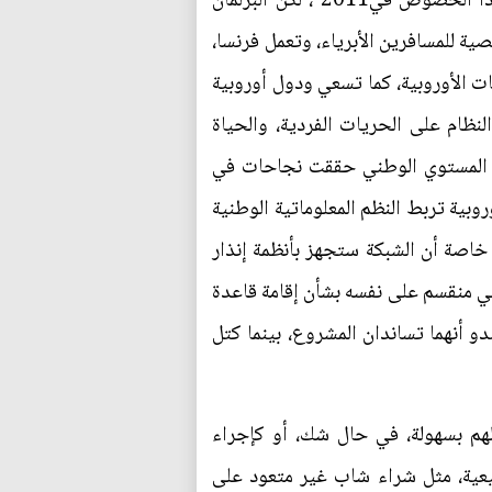
هذه الآلية ليست أمرا جديدا بالنسبة للأوربيين، فقد سبق للمفوضية الأوروبية أن أعدت نصا قانونيا بهذا الخصوص في‮ ‬2011،‮ ‬لكن البرلمان
الأوروبي رفضه لقلة الضمانات التي يحتويها في مجال احترام الحريات الفردية،‮ ‬عادًّا أنه يمس الحياة الشخصية للمسافرين الأبرياء‮، ‬وتعمل فرنسا،
منذ هجمات‮ ‬7‮ ‬كانون الثاني في باريس، على إقناع شركائها الأوروبيين بضرورة تفعيل مشروع قاعدة البيانات الأوروبية،‮ ‬كما تسعي ودول أوروبية
أخري للضغط على البرلمان الأوروبي للعدول عن موقفه، ‬وللرد على تخوف هذا الأخير من مخاطر هذا النظام على الحريات الفردية،‮ ‬والحياة
لى المستوي الوطني حققت نجاحات في
وبية تربط النظم المعلوماتية الوطنية
ته في أي وقت، خاصة أن الشبكة ستجهز بأنظمة إنذار
مان الأوروبي منقسم على نفسه بشأن إقامة قاعدة
يمين)، وكتلة المحافظين والإصلاحيين يبدو أنهما تساندان المشروع، بينما كتل
الهم بسهولة، في حال شك، أو كإجراء
طبيعية، مثل شراء شاب غير متعود على