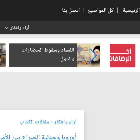
الرئيسية
|
كل المواضيع
|
اتصل بنا
آراء وافكار
س
بعين كتب لنفسه
الفساد وسقوط الحضارات
والدول
آراء وافكار
-
مقالات الكتاب
أوروبا وجدلية الصراع بين الأمن