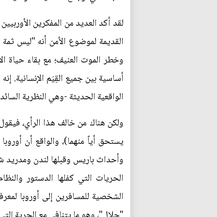
لقد أكد العديد من المفكرين الأوربيين
القديمة لموضوع الأمن أنه "ليس ثمة أ
وخطر الموت العنيف؛ مع بقاء حياة الإ
أساسية بين جميع القِيَم الإنسانية. إ
الواقعية الحديثة -وهي النظرية السائدة
ولكن هناك من خالف هذا الرأي، فيقول 
يستحق أياً منهما)، والواقع أن أوروبا
وأحداث باريس وقبلها لندن ومدريد شاه
الحريات التي كفلها الدستور والنظام
الشخصية للمسافرين إلى أوروبا لمعرف
"حلال"، وهو ما يتنافى مع الحرية التي