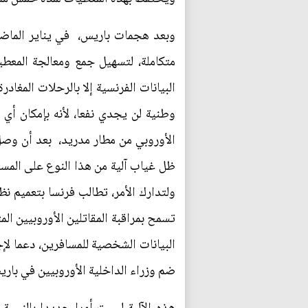
ضم وزراء الداخلية الأوروبيين في باريس مباشرة،‮ ‬عقب الهجمات التي عرفت‮‬