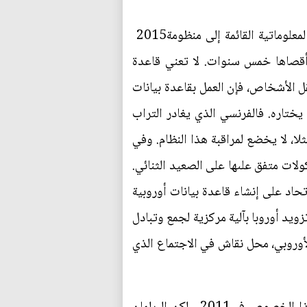
وبعد هجمات باريس، ‮ ‬في يناير الماضي، ‮ ‬تقرر إنشاء قاعدة بيانات مركزية في أيلول‮ ‬2015‮ تحويل المنظومة المعلوماتية القائمة إلى منظومة
متكاملة‮، ‬لتسهيل جمع ومعالجة المعطيات التي يحتفظ بها‮ (‬يتم تخزينها في الحاسوب المركزي‮) ‬لمدة أقصاها خمس سنوات‮. ‬لا تعني قاعدة
حاد الأوروبي يقوم على حرية تنقل الأشخاص، فإن العمل بقاعدة بيانات
وطنية لن يجدي نفعا،‮ ‬لأنه بإمكان أي شخص أن يغادر التراب الأوروبي،‮ ‬أو أن يصل إليه من المطار الذي يختاره‮. ‬فالفرنسي الذي يغادر التراب
الأوروبي من مطار مدريد، ‮ ‬بعد أن وصل إليه على متن سيارة من أحدي المدن الفرنسية باتجاه اسطنبول مثلا،‮ ‬لا يخضع لمراقبة هذا النظام‮. ‬وفي
ظل‮ ‬غياب آلية من هذا النوع على المستوي الأوروبي، تكتفي الدول الأوروبية بالتعامل فيما بينها وفق برتوكولات متفق علىها على الصعيد الثنائي‮.
على المستوي الأوروبي. وقد اتفق وزراء داخلية الاتحاد على إنشاء قاعدة بيانات أوروبية
وبيين المتجهين نحو مسارح "الجهاد"، والعائدين منها. وبالفعل، كان موضوع تزويد أوروبا بآلية مركزية لجمع وتبادل
طنية، وللتنسيق والتعاون على الصعيد الأوروبي، محل نقاش في الاجتماع الذي