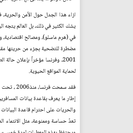
ازاء هذا الجدل حول الأمن والحرية، ف
يشك الكثير في ذلك، بل العالم يتجه الي
في (هرم ماسلو)، ومصالح اقتصادية، ومو
مضطرة للتضحية بجزء من حريتها مقابل 
2001، وفرنسا مؤخراً بإعلان حالة 
لحماية المواقع الحيوية.
ف‮‬‮‬‮‬
‬ويحتفظ بهذه المعطيات لمدة خمس سنوات‮. ‬ويتم حجبها بعد سنتين م‮