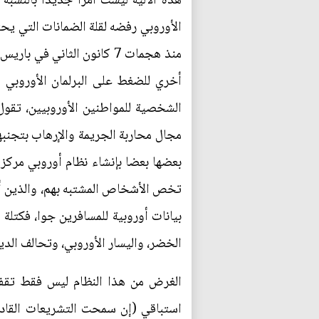
الشخصية للمواطنين الأوروبيين، تقو
مجال محاربة الجريمة والإرهاب بتجنبه‬
تخص الأ‮‬‬
الخضر،‮ ‬واليسار الأوروبي،‮ ‬وتحالف الديمقراطيين،‮ ‬والليبراليين من أجل أوروبا،‮ ‬يبدو أنها تعارضه‮.‬
الغرض من هذا النظام ليس فقط تق‮‬‮‬
استباقي‮ (إن سمحت التشريعات‮‬‮‬‮‬‮‬