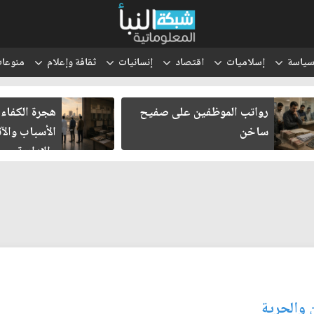
ياسة
إسلاميات
اقتصاد
إنسانيات
ثقافة وإعلام
منوعا
رواتب الموظفين على صفيح
هجرة الكفاءا
ساخن
الأسباب والآث
والإدارية
 والحرية