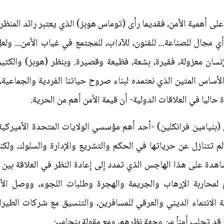
 على أهمية الأمن، فقديما رأى (توماس هوبز) الذي يعتبر رائد المنظر
ي مجال للصناعة... للفنون، للآداب، للمجتمع في غياب الأمن... ولع
نسان معزولة، فقيرة، بشعة، فظيعة وقصيرة. وبنظر (هوبز) والكثير م
نه الأساس المتين الذي نعتمده لبناء صروح حياتنا الفردية والجما
 حاليا في العلاقات الدولية- أن قيمة الأمن أهم من الحرية.
(بنيامين فرانكلين) -أحد أهم مؤسسي الولايات المتحدة الأميركية
 لم تتنازل عن حرياتها في الحكم والتشريع والإدارة والسلوك، ولكن
دة على هذا الهاجس الذي تمدد إلى إعادة النظر في العلاقة بين ا
 لمحاربة الإرهاب والجريمة والهجرة وطلبات اللجوء، ووصل الأم
ة الانتماء الديني والعرقي للمسافرين، والتنسيق مع شركات الطير
 قد تجلب أمناً من وجهة نظرهم، ومع مقولة بنجامين.