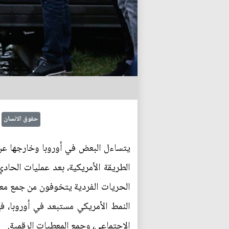
حقوق الانسان
يتساءل البعض في أوروبا وخارجها عن‮‬
الطريقة الأمريكية،‮ ‬بعد عمليات ا‬‮‬
الحريات الفردية يتخوفون من ‮‬‮‬‮‬‮‬‮‬
النمط الأمريكي مستبعد في أوروب‮‬‮‬‮‬
الاجتماعي،‮ ‬وجمع المعطيات الرقمية‮.