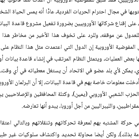
ل المفوضية الأوروبية إن الدول التي اعتمدت مثل هذا النظام ع
ا بعض العمليات، ويتمثل النظام المرتقب في إنشاء قاعدة بيانات أور
بعضها بعضا بإنشاء نظام أوروبي مركزي،‮ ‬يمكن لأي بلد عضو في الاتحاد أن يستغل معطيا
شخاص المشتبه بهم، والذين أدخلت معلومات خاصة بهم في قاعدة البيانات، إلا أن البرل
بيانات أوروبية للمسافرين جوا، فكتلة الحزب الشعبي الأوروبي‮ (‬‮‬‮‬
في حركة المشتبه بهم لمعرفة تحركاتهم وتنقلاتهم وبالتالي اعتق
 القادمة بذلك)، ولكن أيضا محاولة تحديد واكتشاف سلوكيات غير 