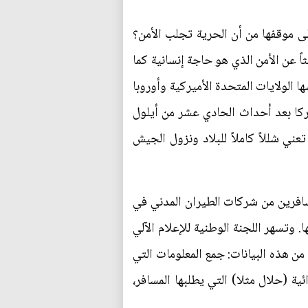
لى موقفها من أن الحرية تجلب الأمن؟
اً عن الأمن الذي هو حاجة إنسانية كما
 الولايات المتحدة الأميركية وأوروبا
يركا بعد أحداث الحادي عشر من أيلول
 تعني شللاً كاملاً للبلاد ونزول الجيش
شخصية للمسافرين من شركات الطيران المدني في
إطار ما يعرف بقاعدة بيانات المسافرين جوا، لدي حجز وشراء تذكرة السفر لكل مغادر لفرنسا،‮ ‬أو قادم إليها‮. ‬وتسهر اللجنة الوطنية للإعلام الآلي
والحريات على احترام قاعدة البيانات هذه مع بعض الضمانات، لاسيما فيما يتعلق بالحياة الشخصية‮. ‬فمثلا،‮ ‬من هذه البيانات‮: ‬جمع المعلومات التي