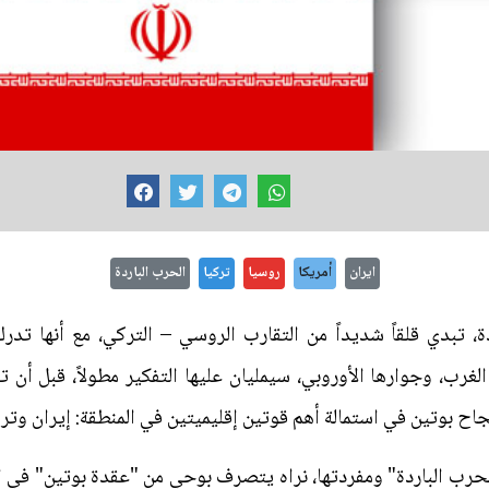
ايران
أمريكا
روسيا
تركيا
الحرب الباردة
 تبدي قلقاً شديداً من التقارب الروسي – التركي، مع أنها تدرك
غرب، وجوارها الأوروبي، سيمليان عليها التفكير مطولاً، قبل أن 
 بوتين في استمالة أهم قوتين إقليميتين في المنطقة: إيران وتركي
لحرب الباردة" ومفردتها، نراه يتصرف بوحي من "عقدة بوتين" في ال