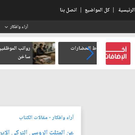
الرئيسية
|
كل المواضيع
|
اتصل بنا
آراء وافكار
س
 الحضارات
رواتب الموظفين على صفيح
ساخن
آراء وافكار
-
مقالات الكتاب
عن المثلث الروسي التركي الإير