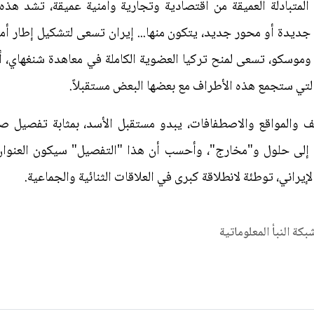
المتبادلة العميقة من اقتصادية وتجارية وأمنية عميقة، تشد هذ
جديدة أو محور جديد، يتكون منها... إيران تسعى لتشكيل إطار أم
وموسكو، تسعى لمنح تركيا العضوية الكاملة في معاهدة شنغهاي، أو ع
التي ستجمع هذه الأطراف مع بعضها البعض مستقبلاً.
ف والمواقع والاصطفافات، يبدو مستقبل الأسد، بمثابة تفصيل صغ
 إلى حلول و"مخارج"، وأحسب أن هذا "التفصيل" سيكون العنوان
يراني، توطئة لانطلاقة كبرى في العلاقات الثنائية والجماعية.
شبكة النبأ المعلوماتية