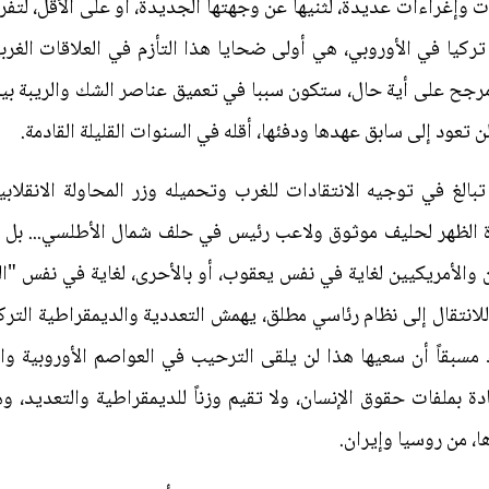
وإغراءات عديدة، لثنيها عن وجهتها الجديدة، أو على الأقل، لتفريغ
ركيا في الأوروبي، هي أولى ضحايا هذا التأزم في العلاقات الغرب
 مرجح على أية حال، ستكون سببا في تعميق عناصر الشك والريبة بي
ن تعود إلى سابق عهدها ودفئها، أقله في السنوات القليلة القادمة.
تبالغ في توجيه الانتقادات للغرب وتحميله وزر المحاولة الانقلاب
ارة الظهر لحليف موثوق ولاعب رئيس في حلف شمال الأطلسي... بل و
ين والأمريكيين لغاية في نفس يعقوب، أو بالأحرى، لغاية في نفس "ا
 للانتقال إلى نظام رئاسي مطلق، يهمش التعددية والديمقراطية التر
 مسبقاً أن سعيها هذا لن يلقى الترحيب في العواصم الأوروبية وا
ادة بملفات حقوق الإنسان، ولا تقيم وزناً للديمقراطية والتعديد، 
ا، من روسيا وإيران.