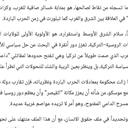
ا تسجله من نقاط لصالحها، هو بمثابة خسائر صافية للغرب، وكرات
" في العلاقة بين الشرق والغرب كما تبلورت في زمن الحرب الباردة.
ً، سلام الشرق الأوسط واستقراره، هو الأولوية الأولى للولايات 
مات الروسية–التركية، تعزز دور أنقرة في البحث عن حل سياسي للأزم
ن الغرب الذي صمت طويلاً عن تركيا وهي تفتح حدودها لمقاتلي "دا
 للسياسة التركية، بل وينظر بعين الريبة والشك للتحولات التي تطرأ ع
ا زالت محكومة بمعادلات الحرب الباردة ونظرياته، فإن تقارب دولة ب
 مع موسكو، من شأنه أن يعزز مكانة "القيصر" وأن يعظم دور روسيا ف
مسرح الدامي المفتوح، وهو أمر لا تريده عواصم غربية عديدة.
، وتحديداً في ملف حقوق الانسان، مع أن هذا الملف منتهك على نحو