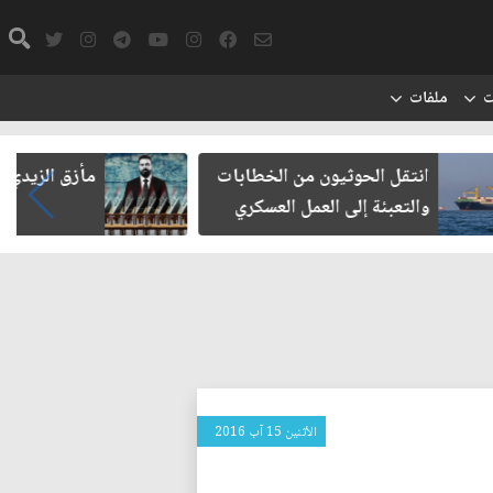
ت
ملفات
يون من الخطابات
مأزق الزيدي مع الميليشيات
 العمل العسكري
الأثنين 15 آب 2016