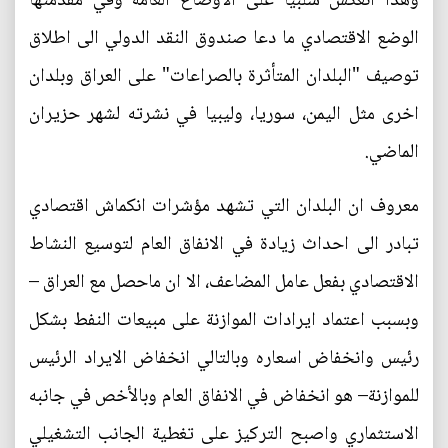
وهذا انعكس سلبيا على الاوضاع العامة وفي مقدمتها
الوضع الاقتصادي ما دعا صندوق النقد الدولي الى اطلاق
توصيف "البلدان المتأثرة بالصراعات" على العراق وبلدان
اخرى مثل اليمن، سوريا، وليبيا في نشرته لشهر حزيران
الماضي.
معروف ان البلدان التي تشهد مؤشرات انكماش اقتصادي
تبادر الى احداث زيادة في الانفاق العام لتوسيع النشاط
الاقتصادي بفعل عامل المضاعف، الا ان ماحصل مع العراق –
وبسبب اعتماد ايرادات الموازنة على مبيعات النفط بشكل
رئيس وانخفاض اسعاره وبالتالي انخفاض الايراد الرئيس
للموازنة– هو انخفاض في الانفاق العام وبالأخص في جانبه
الاستثماري واصبح التركيز على تغطية الجانب التشغيلي