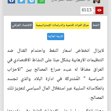
6513
النفط
مركز الفرات للتنمية والدراسات الإستراتيجية
الاقتصاد العراقي
الازمة المالية
لايزال انخفاض اسعار النفط واحتدام القتال ضد
التنظيمات الارهابية يشكل عبئا على النشاط الاقتصادي في
العراق مضافا له عبء صراع المصالح بين "الاحزاب
السياسية " المُشتركة في ادارة البلاد والذي تجسد
بانعكاساته السلبية عبر استغلال المال السياسي لتعزيز تلك
المصالح.