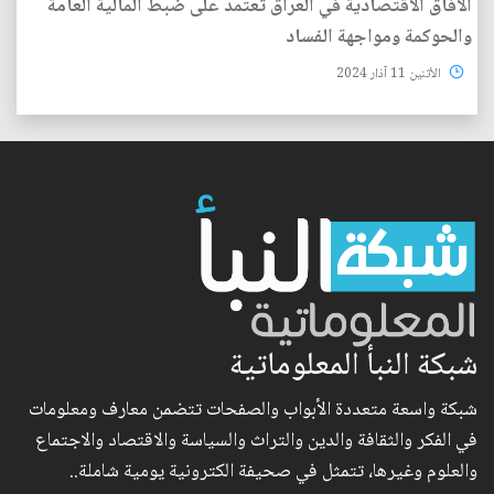
الآفاق الاقتصادية في العراق تعتمد على ضبط المالية العامة
والحوكمة ومواجهة الفساد
الأثنين 11 آذار 2024
شبكة النبأ المعلوماتية
شبكة واسعة متعددة الأبواب والصفحات تتضمن معارف ومعلومات
في الفكر والثقافة والدين والتراث والسياسة والاقتصاد والاجتماع
والعلوم وغيرها، تتمثل في صحيفة الكترونية يومية شاملة..