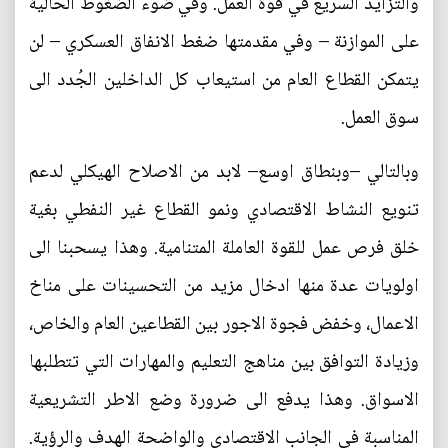
والتزايد السريع في قوة العمل. وفي ضوء الضغوط الحالية
على الموازنة – وفي مقدمتها ضغط الانفاق العسكري – لن
يتمكن القطاع العام من استيعاب كل الداخلين الجُدد الى
سوق العمل.
وبالتالي –وبنطاق اوسع– لابد من الاصلاح الهيكلي لدعم
تنويع النشاط الاقتصادي ونمو القطاع غير النفطي بغية
خلق فرص عمل للقوة العاملة المتنامية. وهذا يسحبنا الى
اولويات عدة منها ادخال مزيد من التحسينات على مناخ
الاعمال، وخفض فجوة الاجور بين القطاعين العام والخاص،
وزيادة التوافق بين مناهج التعليم والمهارات التي تتطلبها
الاسواق. وهذا يدفع الى ضرورة وضع الاطر التشريعية
المناسبة في الجانب الاقتصادي والواضحة الهدف والرؤية.