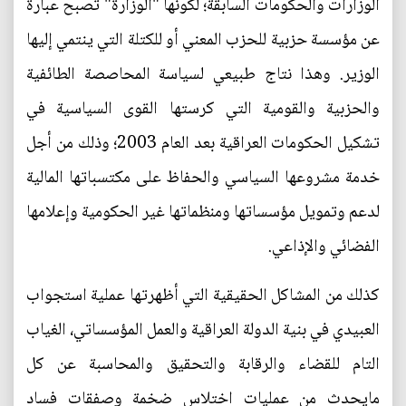
الوزارات والحكومات السابقة؛ لكونها "الوزارة" تصبح عبارة
عن مؤسسة حزبية للحزب المعني أو للكتلة التي ينتمي إليها
الوزير. وهذا نتاج طبيعي لسياسة المحاصصة الطائفية
والحزبية والقومية التي كرستها القوى السياسية في
تشكيل الحكومات العراقية بعد العام 2003؛ وذلك من أجل
خدمة مشروعها السياسي والحفاظ على مكتسباتها المالية
لدعم وتمويل مؤسساتها ومنظماتها غير الحكومية وإعلامها
الفضائي والإذاعي.
كذلك من المشاكل الحقيقية التي أظهرتها عملية استجواب
العبيدي في بنية الدولة العراقية والعمل المؤسساتي، الغياب
التام للقضاء والرقابة والتحقيق والمحاسبة عن كل
مايحدث من عمليات اختلاس ضخمة وصفقات فساد