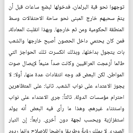
توجهوا نحو قبة البرلمان، فدخولها لبضع ساعات قبل أن
يتمّ سحبهم خارج المبنى نحو ساحة الاحتفالات وسط
المنطقة الحكومية ومن ثم خارجها. وبهذا انقلبت المعادلة،
فمن كان يحتمي داخل الحصون أصبح خارجها والشعب
بات يتجول بداخلها، وبذلك انكسرت تلك الحواجز التي
طالما أزعجت العراقيين وكانت صداً منيعاً لإيصال صوت
المواطن. لكن البعض قد وجه انتقادات عدة منها، أولا: لا
يجوز الاعتداء على نواب الشعب. ثانيا: على المتظاهرين
احترام مؤسسات الدولة. ثالثاً: جرى الاعتداء على نواب
واستثناء غيرهم، وهذا ما رأى فيه البعض أنه يولد
استفزازية ويحسب لجهة دون أخرى. رابعاً: إن التيار
الصدري لا يملك رؤيةً وطريقا واضحا للإصلاح وإنما ردود