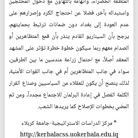
المنطقة الخضراء، واتهامه بالتهاون مع دخول المحتجّين
واستبداله بآخر، فضلا عن احتجاج الكرد وإصرارهم على
عدم العودة إلى بغداد دون ضمانات ترتبط بحمايتهم،
يرجح بأن السيناريو القادم ينذر بأن قمع المتظاهرين أو
الصدام معهم ربما سيكون خطوة خطرة تؤثر على المشهد
المعقد أصلاً، مع احتمال زراعة مندسين ما بين الطرفين،
سواء في جانب المتظاهرين أم في جانب القوات الأمنية،
لذلك ينصح أن يكون للعقلاء من السياسيين وصناع القرار
الكلمة الفصل في إعادة البرلمان للاجتماع مجدداً، ومن ثم
المضي بخطوات الإصلاح كما يريدها الشعب.
* مركز الدراسات الاستراتيجية-جامعة كربلاء
http://kerbalacss.uokerbala.edu.iq