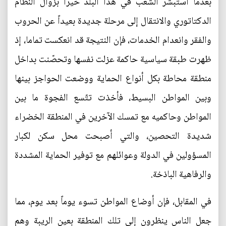
بعدما استبشر الشعب في هذا البلد خيراً بزوال النظام
الدكتاتوري والانتقال إلى مرحلة جديدة بعيداً عن الحروب
والفقر وانعدام الخدمات، فإن النتيجة قد انعكست تماما، إذ
ظهرت طبقة سياسية حاكمة عزلت نفسها وتحصّنت بداخل
منطقة محاطة بكل أنواع الحماية ووضعت الحواجز بينها
وبين المواطن البسيط، فأخذت تتّسع الفجوة ما بين
المواطن وحاكميه مع تمسك الآخرين في المنطقة الخضراء
شديدة التحصين، والتي أصبحت محل سكن لكبار
المسؤولين في الدولة وعوائلهم مع توفير الحماية المشددة
والرفاهية الباذخة.
في المقابل، فإن أوضاع المواطن تسوء يوماً بعد يوم، مما
جعل الناس ينظرون إلى تلك المنطقة بعين الريبة وهم