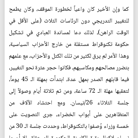
كما وإن الأخير كان واعياً لخطورة الموقف، وكان يطمح
للتغيير التدريجي دون الرئاسات الثلاث (على الأقل في
الوقت الراهن)، لذلك دعا لمساندة العبادي في تشكيل
حكومة تكنوقراط مستقلة من خارج الأحزاب السياسية،
وهذا الأمر لم يرق لكثير من تلك الكتل والأحزاب، مع علمهم
بتضرر مصالحهم ومكاسبهم، فكانوا حجر عثرة نحو التغيير،
فيما قابلهم الصدر بمهل عدة، ابتدأت بمهلة الـ 45 يوماً،
لتعقبها مهلة الـ 72 ساعة، ومن ثم ثلاثة أيام وصولاً إلى
جلسة الثلاثاء 26/نيسان. ومع احتشاد الآلاف من
المتظاهرين على أبواب الخضراء، جرى التصويت على
خمسة وزراء وُصفوا بالتكنوقراط، وحددت جلسة الـ 30 من