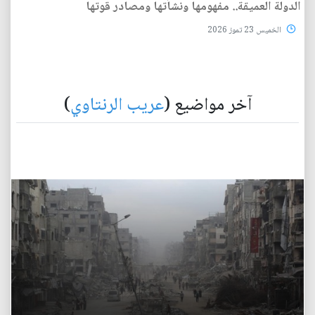
الدولة العميقة.. مفهومها ونشأتها ومصادر قوتها
الخميس 23 تموز 2026
آخر مواضيع (
عريب الرنتاوي
)