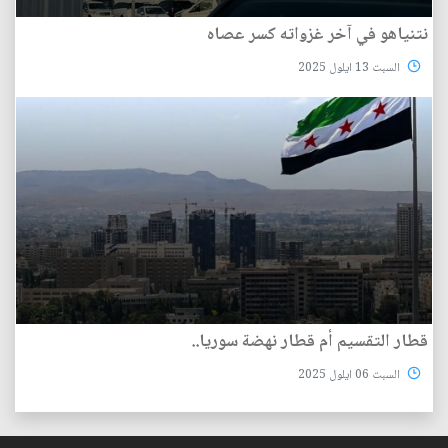
نتنياهو في آخر غزواته كسر عصاه
السبت 13 ايلول 2025
قطار التقسيم أم قطار نهضة سوريا..
السبت 06 ايلول 2025