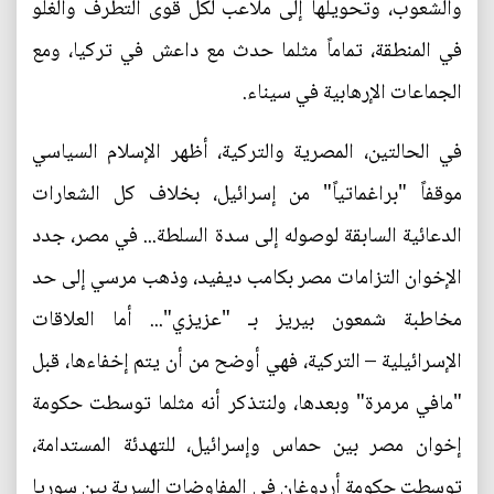
والشعوب، وتحويلها إلى ملاعب لكل قوى التطرف والغلو
في المنطقة، تماماً مثلما حدث مع داعش في تركيا، ومع
الجماعات الإرهابية في سيناء.
في الحالتين، المصرية والتركية، أظهر الإسلام السياسي
موقفاً "براغماتياً" من إسرائيل، بخلاف كل الشعارات
الدعائية السابقة لوصوله إلى سدة السلطة... في مصر، جدد
الإخوان التزامات مصر بكامب ديفيد، وذهب مرسي إلى حد
مخاطبة شمعون بيريز بـ "عزيزي"... أما العلاقات
الإسرائيلية – التركية، فهي أوضح من أن يتم إخفاءها، قبل
"مافي مرمرة" وبعدها، ولنتذكر أنه مثلما توسطت حكومة
إخوان مصر بين حماس وإسرائيل، للتهدئة المستدامة،
توسطت حكومة أردوغان في المفاوضات السرية بين سوريا