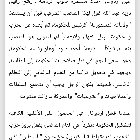
عين أردوغان ظلت متسمّرة صوب الرئاسة... رشح رفيق
دربه عبد الله غول لهذا المنصب الشرفي، قبل أن يستنفذ
"ولاياته الدستورية" كرئيس للحكومة، ثم أبعده عن الحزب
والحكومة قبيل انتهاء ولايته بأيام، ليتولى هو المنصب
بنفسه، تاركاً لـ “تابعه" أحمد داود أوغلو رئاسة الحكومة،
وهو يسعى اليوم، في نقل صلاحيات الحكومة إلى الرئاسة،
ويجهد في تحويل تركيا من النظام البرلماني إلى النظام
الرئاسي، فحيثما يكون الرجل، يجب أن تتجمع السلطات
والصلاحيات و"الشرعيات"، والمعركة ما زالت مفتوحة.
عندما فشل أردوغان في الحصول على الأغلبية الكافية
لتشكيل الحكومة منفرداً في العام الماضي، بفعل بروز حزب
الشعوب الديمقراطية (الكردي)، جُنّ جنون "السلطان" الذي