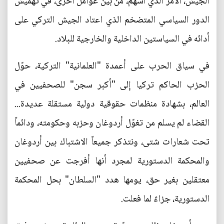
الجيش، الأمر الذي أسهم، من بين عوامل أخرى، في تهميش
الدور السياسي المتضخم الذي اعتاد الجيش التركي على
أدائه في السياستين الداخلية والخارجية للبلاد.
في سياق الحرب على أعمدة "العلمانية" التركية، حوّل
الحزب الحاكم تركيا إلى "أكبر سجن" للصحفيين في
العالم، بشهادة منظمات حقوقية دولية مستقلة عديدة...
القضاء لم يسلم من تغوّل أردوغان وحزبه وحكومته، ودائماً
تحت شعارات شتى، ونتذكر جميعاً الاشتباك بين أردوغان
والمحكمة الدستورية لمجرد أنها أفرجت عن صحفيين
معتقلين بغير حق، يومها هدد "السلطان" بحل المحكمة
الدستورية، جزاءً لما فعلت.