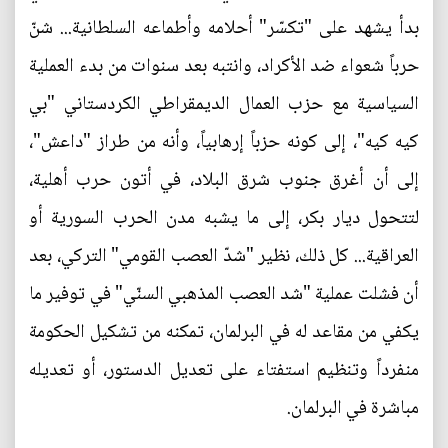
بدأ يشهد على "تكسّر" أحلامه وأطماعه السلطانية... شنّ
حرباً شعواء ضد الأكراد، وانتبه بعد سنوات من بدء العملية
السياسية مع حزب العمال الديمقراطي الكردستاني "بي
كيه كيه"، إلى كونه حزباً إرهابياً، وأنه من طراز "داعش"،
إلى أن أغرق جنوب شرق البلاد، في أتون حرب أهلية،
لتتحول ديار بكر، إلى ما يشبه مدن الحرب السورية أو
العراقية... كل ذلك، نظير "شدّ العصب القومي" التركي، بعد
أن فشلت عملية "شد العصب المذهبي السنّي" في توفير ما
يكفي من مقاعد له في البرلمان، تمكنه من تشكيل الحكومة
منفرداً وتنظيم استفتاء على تعديل الدستور، أو تعديله
مباشرة في البرلمان.