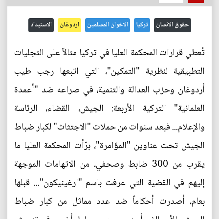
حقوق الانسان
تركيا
الاخوان المسلمين
اردوغان
الاستبداد
تُعطي قرارات المحكمة العليا في تركيا مثالاً على التجليات
التطبيقية لنظرية "التمكين"، التي اتبعها رجب طيب
أردوغان وحزب العدالة والتنمية، في صراعه ضد "أعمدة
العلمانية" التركية الأربعة: الجيش، القضاء، الرئاسة
والإعلام... فبعد سنوات من حملات "الاجتثاث" لكبار ضباط
الجيش تحت عناوين "المؤامرة"، برّأت المحكمة العليا ما
يقرب من 300 ضابط وصحفي، من الاتهامات الموجهة
إليهم في القضية التي عرفت باسم "ارغينيكون"... قبلها
بعام، أصدرت أحكاماً ضد عدد مماثل من كبار ضباط