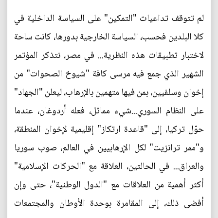
لم تتوقف تداعيات "التمكين" على السياسة الداخلية في
كلا البلدين فحسب، السياسة الخارجية بدورها، كانت ساحة
لاختبار تطبيقات هذه النظرية... في مصر، نتذكر المؤتمر
الشهير الذي جمع فيه مرسى كافة "شيوخ الصحوات" من
إخوان وسلفيين، بمن فيها متهمين بالإرهاب، ليعلن "الجهاد"
على النظام السوري...شيء مماثل، فعله أردوغان، عندما
حوّل تركيا، إلى "قاعدة ارتكاز" إقليمية لإخوان المنطقة،
و"ممر ترانزيت" لكل الإرهابيين في العالم، صوب سوريا
والعراق... في الحالتين، العلاقة مع "الحركات الإسلامية"
أكثر أهمية من العلاقات مع "الدول الوطنية"، حتى وإن
أفضى ذلك، إلى المقامرة بوحدة الأوطان والمجتمعات