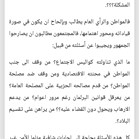
المشكلة؟؟؟.
فالمواطن والرأي العام يطالب وبإلحاح ان يكون في صورة
قياداته ومحور اهتمامها، فالمجتمعون مطالبون ان يصارحوا
الجمهور ويجيبوا عن أسئلته من قبيل:
ما الذي تناولته كواليس الاجتماع؟ من وقف الى جنب
المواطن في محنته الاقتصادية ومن وقف ضد مصلحة
المواطن؟ من قدم مصالحه الحزبية على المصلحة العامة؟
من يعرقل قوانين البرلمان رغم مرور اعوام؟ من يدعم
الارهاب ويحول دون القضاء عليه؟؟ من يراهن على تقسيم
البلاد؟.
كل هذه الأسئلة بحاجة الى اجابات شافية مثلما الأمن غير