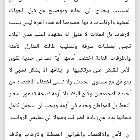
المستتب يحتاج الى اجابة وتوضيح من قبل الجهات
المعنية والرئاسات ذاتها خصوصا انه هذه المرة ليس بسبب
الارهاب بل انفلات لا مثيل له تشهده اغلب مدن البلاد
تجلى بعمليات سرقة وتسليب طالت المنازل الآمنة
والطرقات العامة اختفت أمامها أية مساعي جدية لقوى
الأمن للقبض على مرتكبيها او ايقافها الا بشكل نسبي لا
يتوافق مع مستوى الحدث. ولا ننسى اختفاء الاقتصاد من
أجندة المجتمعين وكأن البلاد بلا أزمة نتيجة تدهور اسعار
النفط بل المواطن وحده في أزمة ويجب ان يتحمل كامل
تبعاتها بدءا من زيادة الضرائب وصولا الى تقليص الرواتب.
ان الأمن والاقتصاد والقوانين المعطلة والارهاب وكافة