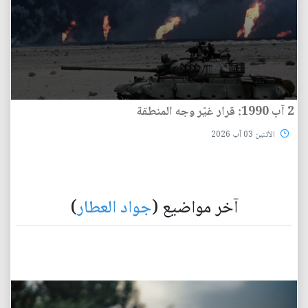
2 آب 1990: قرار غيّر وجه المنطقة
الأثنين 03 آب 2026
آخر مواضيع (
جواد العطار
)