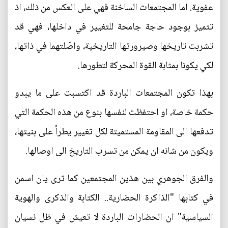
عفوية. اما المجتمعات الساخنة فهي على العكس من ذلك، اذ
تتميز بوجود حاجة جامحة للتغيير في داخلها، فهي قد
تشربت تاريخها وصيرورتها التاريخية، واصّلتهما في ذاتها،
لكي يكونا بمثابة القوة المحركة لتطورها.
بهذا تكون المجتمعات الباردة قد اكتسبت على ما يبدو
حكمة خاصة، او احتفظت لنفسها بنوع من هذه الحكمة التي
تدفعها الى المقاومة المستميتة لكل تغيير يطرأ على بنيتها،
ويكون من شانه ان يمكن من تسرب التاريخ الى اوصالها.
والفرق الجوهري بين هذين المجتمعين كما ترى يان اسمن
في كتابها "الذاكرة الحضارية.. الكتابة والذكرى والهوية
السياسية" ان الحضارات الباردة لا تعيش في ظل نسيان