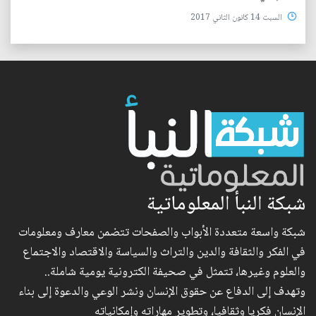
السبت 14 كانون الثاني 2017
شبكة النبأ المعلوماتية
شبكة واسعة متعددة الأبواب والصفحات تتضمن معارف ومعلومات
في الفكر والثقافة والدين والتراث والسياسة والاقتصاد والاجتماع
والعلوم وغيرها، تتمثل في صحيفة الكترونية يومية شاملة..
وتهدف إلى الدفاع عن حقوق الإنسان ونشر الوعي والدعوة إلى بناء
الإنسان فكريا وثقافيا، وتطوير مهاراته وإمكانياته