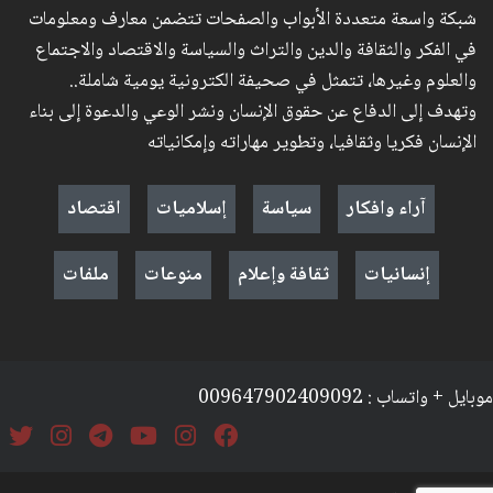
شبكة واسعة متعددة الأبواب والصفحات تتضمن معارف ومعلومات
في الفكر والثقافة والدين والتراث والسياسة والاقتصاد والاجتماع
والعلوم وغيرها، تتمثل في صحيفة الكترونية يومية شاملة..
وتهدف إلى الدفاع عن حقوق الإنسان ونشر الوعي والدعوة إلى بناء
الإنسان فكريا وثقافيا، وتطوير مهاراته وإمكانياته
آراء وافكار
سياسة
إسلاميات
اقتصاد
إنسانيات
ثقافة وإعلام
منوعات
ملفات
موبايل + واتساب : 009647902409092