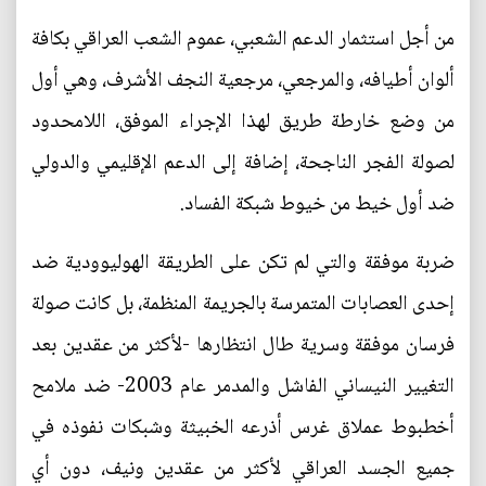
من أجل استثمار الدعم الشعبي، عموم الشعب العراقي بكافة
ألوان أطيافه، والمرجعي، مرجعية النجف الأشرف، وهي أول
من وضع خارطة طريق لهذا الإجراء الموفق، اللامحدود
لصولة الفجر الناجحة، إضافة إلى الدعم الإقليمي والدولي
ضد أول خيط من خيوط شبكة الفساد.
ضربة موفقة والتي لم تكن على الطريقة الهوليوودية ضد
إحدى العصابات المتمرسة بالجريمة المنظمة، بل كانت صولة
فرسان موفقة وسرية طال انتظارها -لأكثر من عقدين بعد
التغيير النيساني الفاشل والمدمر عام 2003- ضد ملامح
أخطبوط عملاق غرس أذرعه الخبيثة وشبكات نفوذه في
جميع الجسد العراقي لأكثر من عقدين ونيف، دون أي