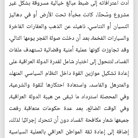
أدت اعترافاته إلى ضبط مبالغ خيالية مسروقة بشكل غير
مشروع وسُحتًا، كانت مخبأة تحت الأرض أو في دهاليز
النسيان أو التناسي، ناهيك عن الذهب والعقارات الفاخرة
والسيارات الفخمة، بعد أن دخلت صولة الفجر يومها التالي،
وقد تجاوزت كونها عملية أمنية وقضائية تستهدف ملفات
الفساد، لتتحول إلى اختبار شامل لقدرة الدولة العراقية على
إعادة تشكيل موازين القوة داخل النظام السياسي المنهك
والمترهل والفاسد، واستعادة احتكارها للقوة والشرعية،
وفي المحصلة استرداد ما تبقى من هيبة الدولة العراقية،
وفي الوقت الضائع، بعد عدة حكومات متعاقبة رفعت
جميعها شعار مكافحة الفساد دون أن تتحرك إجرائيًا لذلك،
إضافة إلى إعادة ثقة المواطن العراقي بالعملية السياسية