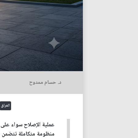
د. حسام ممدوح
العراق
عملية الإصلاح سواء على مس
منظومة متكاملة تتضمن إص