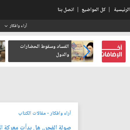
الرئيسية
|
كل المواضيع
|
اتصل بنا
آراء وافكار
س
بعين كتب لنفسه
الفساد وسقوط الحضارات
والدول
آراء وافكار
-
مقالات الكتاب
صولة الفجر.. هل بدأت معركة ا