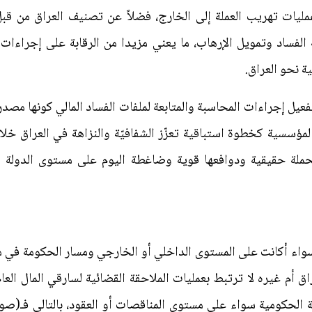
لفساد وتمويل الإرهاب، ما يعني مزيدا من الرقابة على إجراءات 
ة نحو العراق.
فعيل إجراءات المحاسبة والمتابعة لملفات الفساد المالي كونها مصد
المؤسسية كخطوة استباقية تعزّز الشفافيّة والنزاهة في العراق خلال 
لحملة حقيقية ودوافعها قوية وضاغطة اليوم على مستوى الدولة ال
واء أكانت على المستوى الداخلي أو الخارجي ومسار الحكومة في مكا
 أم غيره لا ترتبط بعمليات الملاحقة القضائية لسارقي المال العا
 الحكومية سواء على مستوى المناقصات أو العقود، بالتالي فـ(صو