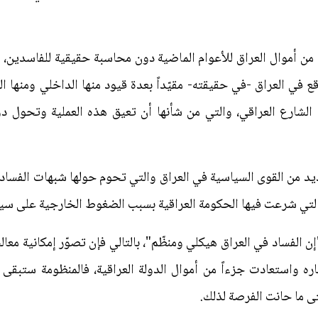
ن أموال العراق للأعوام الماضية دون محاسبة حقيقية للفاسدين، م
قع في العراق -في حقيقته- مقيّداً بعدة قيود منها الداخلي ومنها 
الشارع العراقي، والتي من شأنها أن تعيق هذه العملية وتحول دون
يد من القوى السياسية في العراق والتي تحوم حولها شبهات الفساد ل
التي شرعت فيها الحكومة العراقية بسبب الضغوط الخارجية على سي
"إن الفساد في العراق هيكلي ومنظّم"، بالتالي فإن تصوّر إمكانية معا
ه واستعادت جزءاً من أموال الدولة العراقية، فالمنظومة ستبقى 
تى ما حانت الفرصة لذلك.