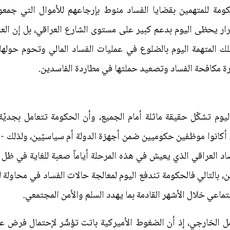
مة للمتهمين بقضايا الفساد منوط بإرجاعهم للأموال التي جمعوها 
رار يحظى اليوم بدعم كبير على مستوى الشارع العراقي، بل إن الع
ك المتهمة اليوم بالضلوع في عمليات الفساد المالي وتحوم حولها ا
رة مكافحة الفساد وتصعيد حملتها في مطاردة الفاسدين.
اليوم تشكّل حقيقة ماثلة أمام الجميع، وأن الحكومة تتعامل بجديّة
 أكانوا موظفين حكوميين ضمن أجهزة الدولة أم سياسيّين، ولذلك -
تصاد العراقي الذي يعيش في هذه المرحلة أياماً صعبة للغاية في ظل
بالتالي فالحكومة تندفع اليوم لمعالجة حالات الفساد في محاولة لرد
اعي خلال الأشهر القادمة بما يهدد السلم والأمن المجتمعي.
مل الخارجي، إذ أن الضغوط الأميركية باتت تؤشّر لإحتمال فرض ع