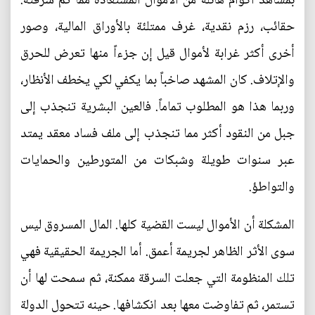
بمشاهد أكوام هائلة من الأموال المستعادة مما تم سرقته.
حقائب، رزم نقدية، غرف ممتلئة بالأوراق المالية، وصور
أخرى أكثر غرابة لأموال قيل إن جزءاً منها تعرض للحرق
والإتلاف. كان المشهد صاخباً بما يكفي لكي يخطف الأنظار،
وربما هذا هو المطلوب تماماً. فالعين البشرية تنجذب إلى
جبل من النقود أكثر مما تنجذب إلى ملف فساد معقد يمتد
عبر سنوات طويلة وشبكات من المتورطين والحمايات
والتواطؤ.
المشكلة أن الأموال ليست القضية كلها. المال المسروق ليس
سوى الأثر الظاهر لجريمة أعمق. أما الجريمة الحقيقية فهي
تلك المنظومة التي جعلت السرقة ممكنة، ثم سمحت لها أن
تستمر، ثم تفاوضت معها بعد انكشافها. حينه تتحول الدولة