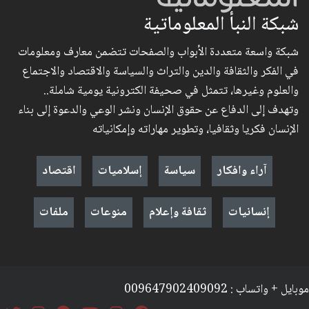
شبكة النبأ المعلوماتية
شبكة واسعة متعددة الأبواب والصفحات تتضمن معارف ومعلومات
في الفكر والثقافة والدين والتراث والسياسة والاقتصاد والاجتماع
والعلوم وغيرها، تتمثل في صحيفة الكترونية يومية شاملة..
وتهدف إلى الدفاع عن حقوق الإنسان ونشر الوعي والدعوة إلى بناء
الإنسان فكريا وثقافيا، وتطوير مهاراته وإمكانياته
آراء وافكار
سياسة
إسلاميات
اقتصاد
إنسانيات
ثقافة وإعلام
منوعات
ملفات
موبايل + واتساب : 009647902409092