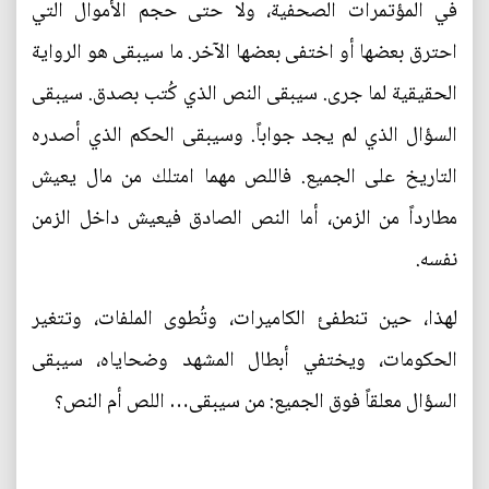
في المؤتمرات الصحفية، ولا حتى حجم الأموال التي
احترق بعضها أو اختفى بعضها الآخر. ما سيبقى هو الرواية
الحقيقية لما جرى. سيبقى النص الذي كُتب بصدق. سيبقى
السؤال الذي لم يجد جواباً. وسيبقى الحكم الذي أصدره
التاريخ على الجميع. فاللص مهما امتلك من مال يعيش
مطارداً من الزمن، أما النص الصادق فيعيش داخل الزمن
نفسه.
لهذا، حين تنطفئ الكاميرات، وتُطوى الملفات، وتتغير
الحكومات، ويختفي أبطال المشهد وضحاياه، سيبقى
السؤال معلقاً فوق الجميع: من سيبقى… اللص أم النص؟