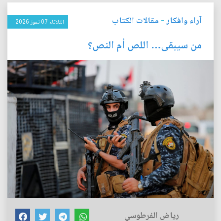
آراء وافكار
-
مقالات الكتاب
الثلاثاء 07 تموز 2026
من سيبقى… اللص أم النص؟
رياض الفرطوسي