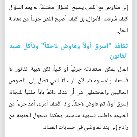
إلى مفاوض مع اللص، يصبح السؤال مختلفاً. لم يعد السؤال
كيف سُرقت الأموال، بل كيف أصبح اللص جزءاً من معادلة
الحل.
ثقافة "اِسرق أولاً وفاوض لاحقاً" وتآكل هيبة
القانون
المال يمكن استعادته جزئياً أو كلياً، لكن هيبة القانون لا
تُستعاد بالمساومات. لأن الرسالة التي تصل إلى اللصوص
الحاليين والمحتملين هي أن هناك دائماً باباً خلفياً للنجاة.
اِسرق أولاً، ثم فاوض لاحقاً. وإذا كُشف أمرك، أعد جزءاً من
الغنيمة واطلب تسوية مناسبة. وهكذا تتحول العقوبة من
رادع إلى بند تفاوضي في حسابات الفساد.