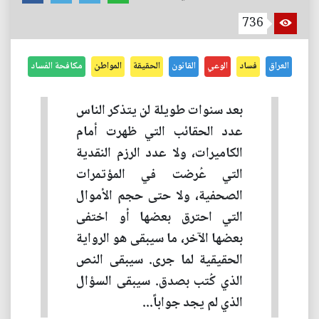
736
العراق
فساد
الوعي
القانون
الحقيقة
المواطن
مكافحة الفساد
بعد سنوات طويلة لن يتذكر الناس
عدد الحقائب التي ظهرت أمام
الكاميرات، ولا عدد الرزم النقدية
التي عُرضت في المؤتمرات
الصحفية، ولا حتى حجم الأموال
التي احترق بعضها أو اختفى
بعضها الآخر، ما سيبقى هو الرواية
الحقيقية لما جرى. سيبقى النص
الذي كُتب بصدق. سيبقى السؤال
الذي لم يجد جواباً...