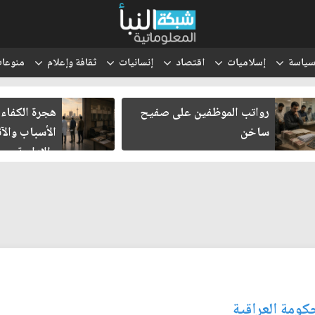
ياسة
إسلاميات
اقتصاد
إنسانيات
ثقافة وإعلام
منوعا
رواتب الموظفين على صفيح
هجرة الكفاءا
ساخن
الأسباب والآث
والإدارية
حكومة العراقية