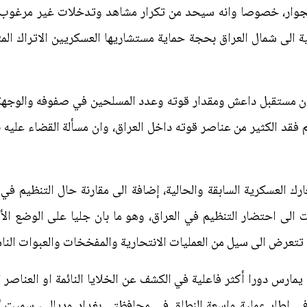
لجوار، خصوصا وانه سيحد من تكرار مشاهد وتدخلات غير مرغوب ف
كية الى شمال العراق بحجة حماية مستشاريها العسكريين الاتراك 
ن مستقبل داعش ومقدار قوته وعدد المسلحين في صفوفه والوجهة ال
م فقد الكثير من عناصر قوته داخل العراق، وان مسألة القضاء عليه ن
ارك العسكرية السابقة والحالية، إضافة الى مقارنة حال التنظيم في ا
لى احتضار التنظيم في العراق، وهو ما بان جليا على الوضع الأ
تعرض الى سيل من العمليات الانتحارية والمفخخات والعبوات الناس
يمارس دورا أكثر فاعلية في الكشف عن الخلايا النائمة او العناصر ا
ن "داعش" في إطار عملية واسعة النطاق في محافظتي بغداد وديالى، سمي