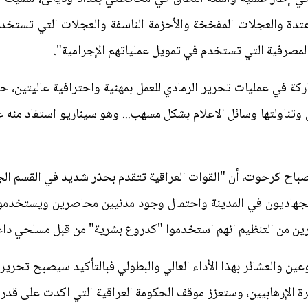
دة والعجلات المفخخة والأحزمة الناسفة والعجلات التي تستخدم 
المصرفية التي تستخدم في تمويل عملياتهم الإجرامية".
كة في عمليات تحرير الرمادي للعمل بمهنية واحترافية عاليتين، حت
 وتناولتها وسائل الاعلام بشكل مسهب... وهو سيناريو استفاد منه ع
باح كرحوت، أن "القوات العراقية تتقدم بحذر شديد في القسم الج
ا الجهاديون في المدينة واحتمال وجود مدنيين محاصرين ويستخدمو
لفارين من التنظيم انهم استخدموا "كدروع بشرية" من قبل مسلحي دا
وعين والعشائر بهذا الأداء العالي والبطولي فبالتأكيد سيصبح تحرير 
 الإرهابيين، وستعزز موقف الحكومة العراقية التي اكدت على قدر