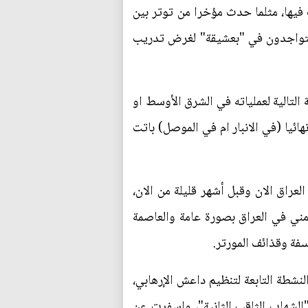
يها، مثلما حدث مؤخرا من توتر بين
المتواجدون في "بعشيقة" لغرض تدريب
تالية لعملياته في الشرق الأوسط او
هائيا (في الانبار ام في الموصل) باتت
لعراق الان وقبل أشهر قليلة من الان،
مني في العراق بصورة عامة والعاصمة
فة وقذائف المورتر.
لنشطة التابعة لتنظيم داعش الإرهابي،
ت "الشهاب الثاقب الثانية"، واسفرت عن