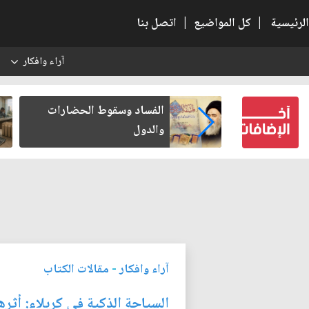
الرئيسية
|
كل المواضيع
|
اتصل بنا
آراء وافكار
س
بعين كتب لنفسه
الفساد وسقوط الحضارات
والدول
آراء وافكار
-
مقالات الكتاب
السياحة الذكية في كربلاء: أثره