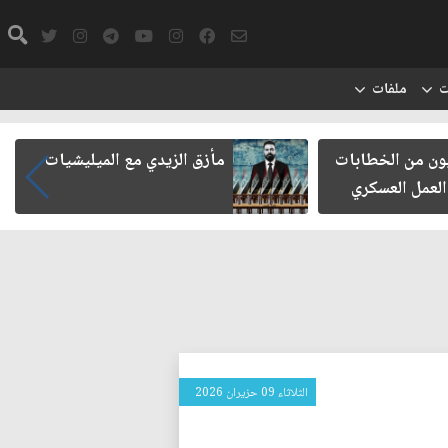
ت
ملفات
يون من الخطابات
مأزق الزيدي مع الميليشيات
 العمل العسكري
الثلاثاء 09 حزيران 2026