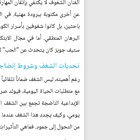
الفنان الشغوف لا يكتفي بإتقان المها
عن أخرى مكتوبة ببرودة مهنية. في الع
باحثين، بل كانوا شغوفين بأسرار ال
البرهان المنطقي. أما في مجال الابتك
ستيف جوبز كان يتحدث عن "الحب" للمنت
تحديات الشغف وشروط إنضاج
رغم أهميته، ليس الشغف ضماناً تلقائي
مع متطلبات الحياة اليومية، فيولد صراع
الإبداعية الناضجة تجمع بين الشغف ا
يومي، وكيف يجدد هذا الشغف عندما يخب
من التحول إلى جمود. فماهي التأثيرات 