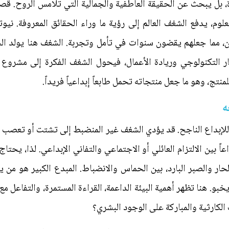
رة، بل يبحث عن الحقيقة العاطفية والجمالية التي تلامس الروح. قص
لوم، يدفع الشغف العالم إلى رؤية ما وراء الحقائق المعروفة. ني
كون، مما جعلهم يقضون سنوات في تأمل وتجربة. الشغف هنا يولد ا
ار التكنولوجي وريادة الأعمال، فيحول الشغف الفكرة إلى مشروع يت
ج، وهو ما جعل منتجاته تحمل طابعاً إبداعياً فريداً.
ه
اً للإبداع الناجح. قد يؤدي الشغف غير المنضبط إلى تشتت أو تعصب 
اً بين الالتزام العائلي أو الاجتماعي والتفاني الإبداعي. لذا، يح
لحار والصبر البارد، بين الحماس والانضباط. المبدع الكبير هو م
و. هنا تظهر أهمية البيئة الداعمة، القراءة المستمرة، والتفاعل م
الكارثية والمباركة على الوجود البشري؟