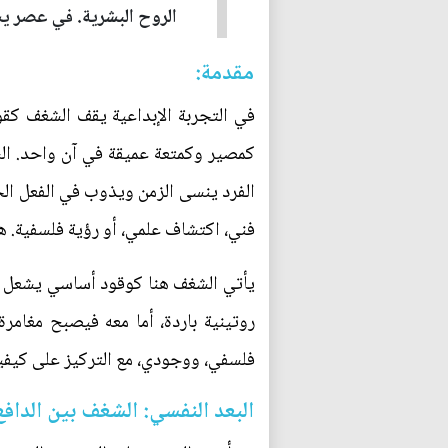
الروح البشرية. في عصر يس
مقدمة:
في التجربة الإبداعية يقف الشغف كقو
كمصير وكمتعة عميقة في آن واحد. ال
الفرد ينسى الزمن ويذوب في الفعل الخال
فني، اكتشاف علمي، أو رؤية فلسفية. ه
يأتي الشغف هنا كوقود أساسي يشعل هذه
روتينية باردة، أما معه فيصبح مغامر
فلسفي، ووجودي، مع التركيز على كيفية
البعد النفسي: الشغف بين الدافع