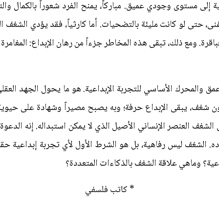
ة إلى مستوى وجودي عميق. مباركاً، يمنح الفرد شعوراً بالكمال وال
، حتى لو كانت مليئة بالتضحيات. أما كارثياً، فقد يؤدي الشغف ال
ة. ومع ذلك، تبقى هذه المخاطر جزءاً من رهان الإبداع: المغامرة ب
أعمق والمحرك الأساسي للتجربة الإبداعية. هو ما يحول الجهد العقل
بدون شغف، يبقى الإبداع حرفة؛ وبه يصبح مصيراً وشهادة على حيوي
ى الشغف العنصر الإنساني الأصيل الذي لا يمكن استبداله. إنه الدعوة
ده. الشغف ليس رفاهية، بل هو الشرط الأول لأي تجربة إبداعية ح
اعية؟ وماهي علاقة الشغف بالذكاءات المتعددة؟
* كاتب فلسفي