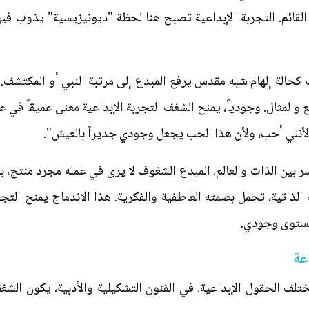
قائم. التجربة الإبداعية تصبح هنا لحظة "ديونيزيسية" يذوب فيها 
ف كحالة إلهام شبه مقدس يرفع المبدع إلى مرتبة النبي أو المكتشف.
ع والمثال. وجودياً، يمنح الشغف التجربة الإبداعية معنى عميقاً في
"لأنني أحب، ولأن هذا الحب يجعل وجودي جديراً بالعيش".
ين الذات والعالم. المبدع الشغوف لا يرى في عمله مجرد منتج، بل ا
الذاتية، تحمل بصمته العاطفية والفكرية. هذا الاندماج يمنح التجرب
مستوى وجودي.
عة
الحقول الإبداعية. في الفنون التشكيلية والأدبية، يكون الشغف