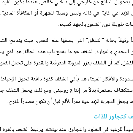
 بتحويل الدافع من خارجي إلى داخلي خالص. عندما يكون الفرد شغ
 الإبداعي غاية في ذاته وليس وسيلة للشهرة أو المكافأة المادية.
اعات طويلة دون الشعور بالجهد كعبء.
ً وثيقاً بحالة "التدفق" التي يصفها علم النفس، حيث يندمج الشخ
ن التحدي والمهارة. الشغف هو ما يفتح باب هذه الحالة: هو الذي ي
فشل. كما أن الشغف يعزز المرونة المعرفية والقدرة على تحمل الغم
مسدودة والأفكار الميتة؛ هنا يأتي الشغف كقوة دافعة تحول الإحبا
ستكشاف مستمرة بدلاً من إنتاج روتيني. ومع ذلك، يحمل الشغف جانباً 
 يجعل التجربة الإبداعية ممراً للألم قبل أن تكون مصدراً للفرح.
ف كتجاوز للذات
اً للرغبة في الخلود والتجاوز. عند نيتشه، يرتبط الشغف بالقوة ا